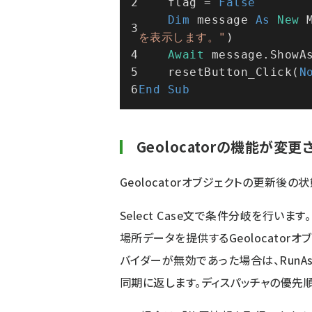
    flag = 
False
Dim
 message 
As
New
 
を表示します。"
)
Await
 message.ShowA
    resetButton_Click(
N
End
Sub
Geolocatorの機能が
Geolocatorオブジェクトの更新後の状態
Select Case文で条件分岐を行います。
場所データを提供するGeolocatorオ
バイダーが無効であった場合は、RunA
同期に返します。ディスパッチャの優先順