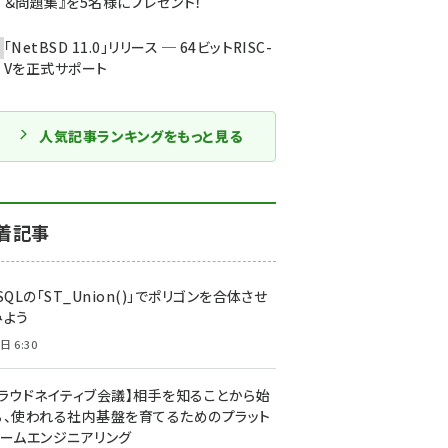
＆問題集』を5名様にプレゼント！
「NetBSD 11.0」リリース ─ 64ビットRISC-
Vを正式サポート
人気記事ランキングをもっと見る
着記事
SQLの「ST_Union()」でポリゴンを合体させ
みよう
日 6:30
クラウドネイティブ会議】相手を知ることから始
る、使われる社内基盤を育てるためのプラット
ォームエンジニアリング