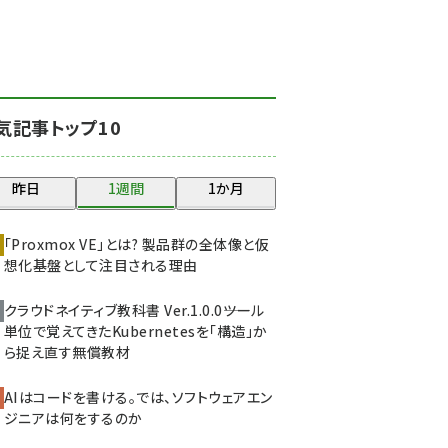
北海道をのんびり旅する
晴山佳須夫のヒント集！
(2037)
drupal (1956)
気記事トップ10
genai (1484)
abc123 (1360)
昨日
1週間
1か月
ai crunch (1355)
「Proxmox VE」とは? 製品群の全体像と仮
想化基盤として注目される理由
クラウドネイティブ教科書 Ver.1.0.0――ツール
単位で覚えてきたKubernetesを「構造」か
ら捉え直す無償教材
AIはコードを書ける。では、ソフトウェアエン
ジニアは何をするのか