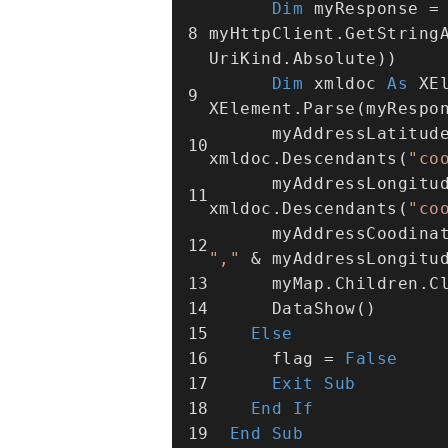
Dim
 myResponse =
myHttpClient.GetString
UriKind.Absolute))
Dim
 xmldoc 
As
 XEl
XElement.Parse(myRespo
      myAddressLatitude = 
xmldoc.Descendants(
"co
      myAddressLongitude = 
xmldoc.Descendants(
"co
","
 & myAddressLongitu
      myMap.Children.
      DataShow()
Else
      flag = 
False
Exit
Sub
End
If
End
Sub