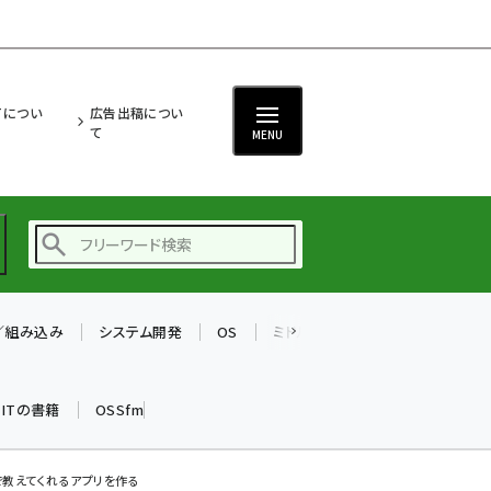
ITについ
広告出稿につい
て
MENU
T／組み込み
システム開発
OS
ミドルウェア
データベース
ai (2497)
加藤銘のチーム貢献～
k ITの書籍
OSSfm
仲間と築いた勝利の絆～
(2315)
iot女子会 (2281)
教えてくれるアプリを作る