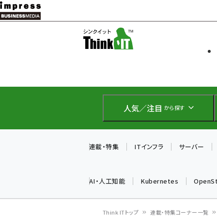
メ
イ
ソフト開発
Think IT
ン
企業IT
コ
製品導入
ン
Web担当者
EC担当者
テ
IoT・AI
ン
DCクラウド
人気／注目
から探す
研究・調査
ツ
エネルギー
に
ドローン
移
連載・特集
ITインフラ
サーバー
教育講座
動
AI・人工知能
Kubernetes
OpenS
Think ITトップ
連載・特集コーナー一覧