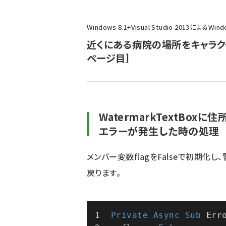
パ
Windows 8.1+Visual Studio 2013によ
ン
近くにある病院の場所をキャラク
く
ページ目］
ず
WatermarkTextBox
エラーが発生した時の処理
メンバー変数flagをFalseで初期
戻ります。
Private
Async
Sub
 Err