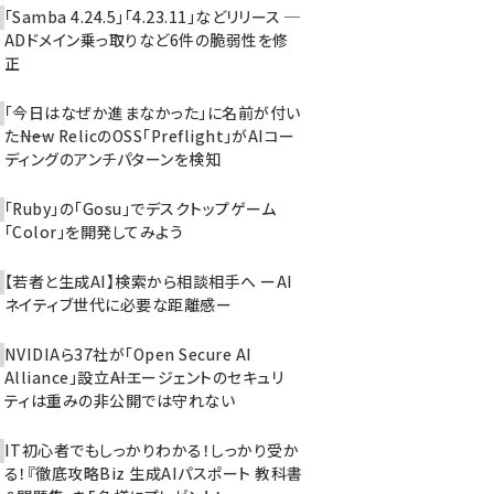
「Samba 4.24.5」「4.23.11」などリリース ─
ADドメイン乗っ取りなど6件の脆弱性を修
正
「今日はなぜか進まなかった」に名前が付い
た――New RelicのOSS「Preflight」がAIコー
ディングのアンチパターンを検知
「Ruby」の「Gosu」でデスクトップゲーム
「Color」を開発してみよう
【若者と生成AI】検索から相談相手へ ーAI
ネイティブ世代に必要な距離感ー
NVIDIAら37社が「Open Secure AI
Alliance」設立――AIエージェントのセキュリ
ティは重みの非公開では守れない
IT初心者でもしっかりわかる！しっかり受か
る！『徹底攻略Biz 生成AIパスポート 教科書