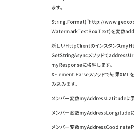
ます。
String.Format("http://www.geocod
WatermarkTextBox.Text)を変数a
新しいHttpClientのインスタンスmyH
GetStringAsyncメソッドでaddr
myResponseに格納します。
XElement.Parseメソッドで結果X
み込みます。
メンバー変数myAddressLatitudeに
メンバー変数myAddressLongitude
メンバー変数myAddressCoodinatePo