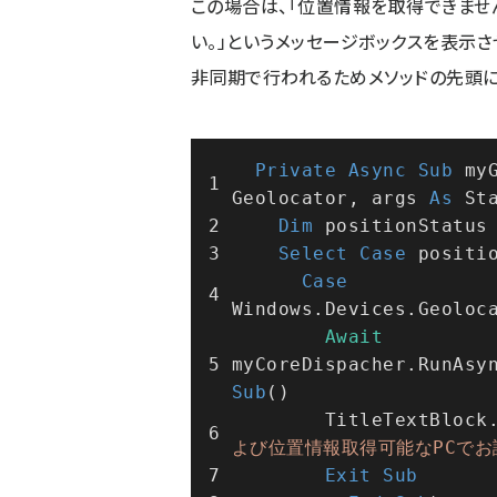
この場合は、「位置情報を取得できませ
い。」というメッセージボックスを表示さ
非同期で行われるためメソッドの先頭にA
Private
Async
Sub
 my
Geolocator, args 
As
 St
Dim
 positionStatus
Select
Case
 positi
Case
Windows.Devices.Geoloc
Await
Sub
()
        TitleTextBlock
よび位置情報取得可能なPCでお
Exit
Sub