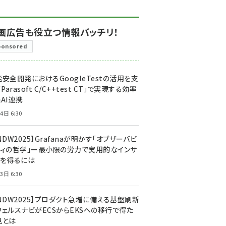
画広告も役立つ情報バッチリ！
ponsored
安全開発におけるGoogleTestの活用を支
「Parasoft C/C++test CT」で実現する効率
AI連携
4日 6:30
NDW2025】Grafanaが明かす「オブザーバビ
ティの哲学」ー最小限の労力で実用的なインサ
トを得るには
3日 6:30
CNDW2025】プロダクト急増に備える基盤刷新
ウェルスナビがECSからEKSへの移行で得た
見とは