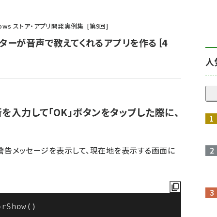
るWindows ストア・アプリ開発実例集
第
9
回
ターが音声で教えてくれるアプリを作る［4
人
に住所を入力して「OK」ボタンをタップした際に、
化し、警告メッセージを表示して、現在地を表示する画面に
orShow()