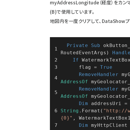
myAddressLongitude（経度
(B)で使用しています。
地図内を一度クリアして、DataShow
Private
Sub
 okButton
RoutedEventArgs) 
Handl
If
 WatermarkTextBo
      flag = 
True
RemoveHandler
AddressOf
 myGeolocator
RemoveHandler
AddressOf
 myGeolocator
Dim
 addressUri
String
.Format(
"http://
{0}"
, WatermarkTextBox
Dim
 myHttpClient