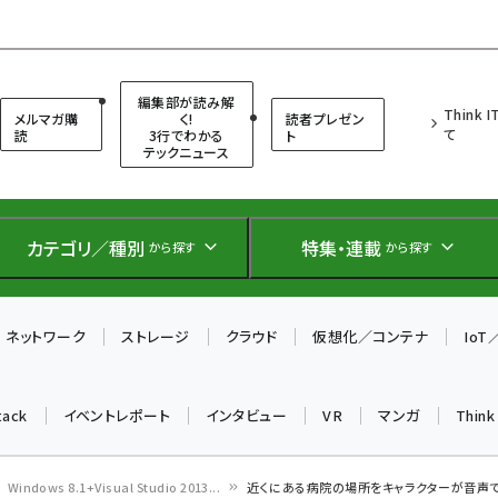
（シンクイット）
編集部が読み解
Think 
メルマガ購
く!
読者プレゼン
て
読
3行でわかる
ト
テックニュース
カテゴリ／種別
特集・連載
から探す
から探す
ネットワーク
ストレージ
クラウド
仮想化／コンテナ
Io
tack
イベントレポート
インタビュー
VR
マンガ
Thin
Windows 8.1+Visual Studio 2013...
近くにある病院の場所をキャラクターが音声で