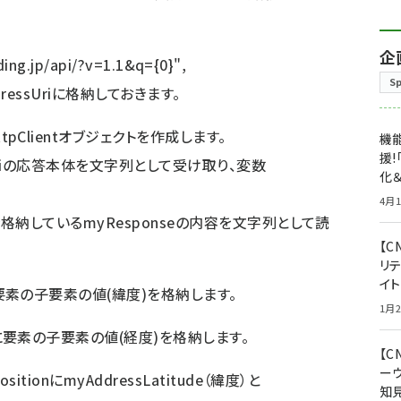
企
ing.jp/api/?v=1.1&q={0}",
S
ddressUriに格納しておきます。
ttpClientオブジェクトを作成します。
機能
援!
essUriの応答本体を文字列として受け取り、変数
化＆
4月1
MLを格納しているmyResponseの内容を文字列として読
【C
リ
イ
要素の子要素
の値(緯度)を格納します。
1月2
に
要素の子要素
の値(経度)を格納します。
【
ー
sitionにmyAddressLatitude（緯度）と
知