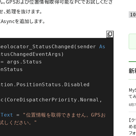
ん。GPSおよび位置情報取得可能なPCでお試しくださ
せ、処理を抜けます。
syncを追加します。
Geolocator_StatusChanged(sender 
As
atusChangedEventArgs)
 = args.Status
onStatus
新
ation.PositionStatus.Disabled
My
て
myCoreDispacher.RunAsync(CoreDispatcherPriority.Normal, 
8月7
.
Text
 = 
"位置情報を取得できません。GPSお
【
試しください。"
め
フ