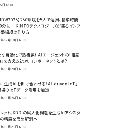
5日 6:30
NDW2025】250環境を5人で運用、構築時間
0分に ーKINTOテクノロジーズが語るインフ
基盤組織の作り方
5年12月18日 6:30
たな自動化で熱視線！ AIエージェントの「推論
力」を支える2つのコンポーネントとは？
5年11月28日 6:30
Tに生成AIを掛け合わせる「AI-driven IoT」
現場のIoTデータ活用を加速
5年11月26日 6:30
レット、KDDIの属人化問題を生成AIアシスタ
トの精度を高め解消へ
5年11月21日 6:30