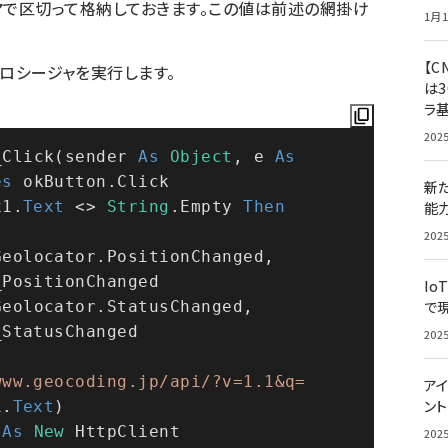
）をカンマで区切って格納しておきます。この値は前述の網掛け
1月1
【C
プロシージャを実行します。
は3
ラ
202
_Click(sender 
As
Object
, e 
As
es
 okButton.Click
新
x1.
Text
 <> 
String
.Empty 
Then
能
202
 myGeolocator.PositionChanged, 
_PositionChanged
Io
 myGeolocator.StatusChanged, 
で
_StatusChanged
202
 = 
www.geocoding.jp/api/?v=1.1&q=
アイ
ン
1.
Text
)
 
As
New
 HttpClient
202