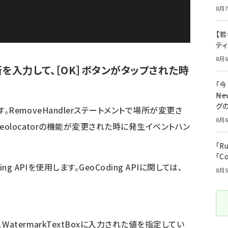
8月7
【若
テ
8月6
に住所を入力して、［OK］ボタンがタップされた時
「
――
グ
す。RemoveHandlerステートメントで場所が変更さ
8月6
eolocatorの機能が変更された時に発生イベントハン
「R
「C
 APIを使用します。GeoCoding APIに関しては、
8月5
atermarkTextBoxに入力された値を指定してい