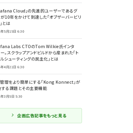
rafana Cloud」の先進的ユーザーであるグ
ーが10年をかけて到達した「オブザーバービリ
」とは
5年5月15日 6:30
afana Labs CTOのTom Wilkie氏インタ
ュー。スクラップアンドビルドから産まれた「ト
ブルシューティングの民主化」とは
5年4月21日 6:30
I管理をより簡単にする「Kong Konnect」が
決する課題とその主要機能
5年3月5日 5:30
企画広告記事をもっと見る