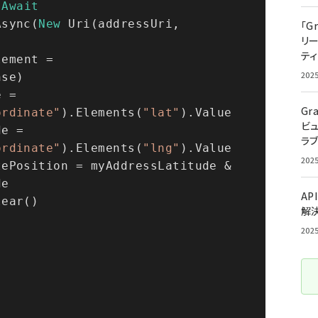
 
Await
Async(
New
 Uri(addressUri, 
「G
リ
ティ
ement = 
202
nse)
Gr
ordinate"
).Elements(
"lat"
).Value
ビ
ラ
ordinate"
).Elements(
"lng"
).Value
202
      myAddressCoodinatePosition = myAddressLatitude & 
de
AP
Clear()
解
202