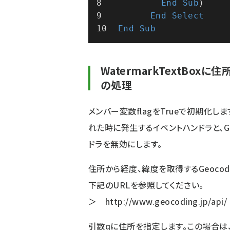
End
Sub
)
End
Select
End
Sub
WatermarkTextBox
の処理
メンバー変数flagをTrueで初期化しま
れた時に発生するイベントハンドラと、G
ドラを無効にします。
住所から経度、緯度を取得するGeocoding
下記のURLを参照してください。
＞
http://www.geocoding.jp/api/
引数qに住所を指定します。この場合は、W