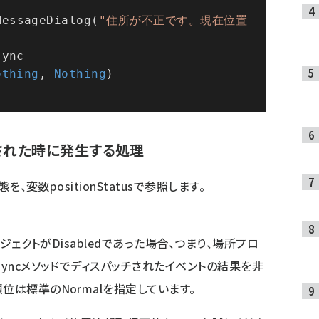
MessageDialog(
"住所が不正です。現在位置
sync
othing
, 
Nothing
)
変更された時に発生する処理
を、変数positionStatusで参照します。
ブジェクトがDisabledであった場合、つまり、場所プロ
syncメソッドでディスパッチされたイベントの結果を非
位は標準のNormalを指定しています。