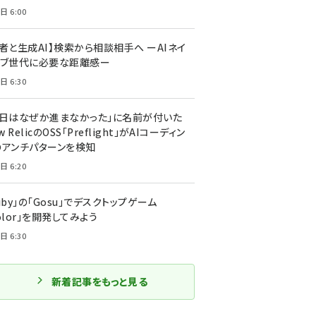
日 6:00
者と生成AI】検索から相談相手へ ーAIネイ
ィブ世代に必要な距離感ー
日 6:30
今日はなぜか進まなかった」に名前が付いた
New RelicのOSS「Preflight」がAIコーディン
のアンチパターンを検知
日 6:20
uby」の「Gosu」でデスクトップゲーム
olor」を開発してみよう
日 6:30
新着記事をもっと見る