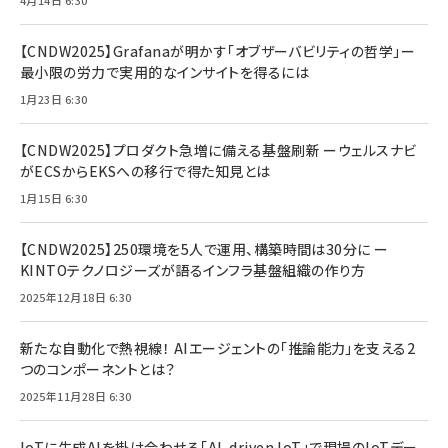
【CNDW2025】Grafanaが明かす「オブザーバビリティの哲学」ー
最小限の労力で実用的なインサイトを得るには
1月23日 6:30
【CNDW2025】プロダクト急増に備える基盤刷新 ーウェルスナビ
がECSからEKSへの移行で得た知見とは
1月15日 6:30
【CNDW2025】250環境を5人で運用、構築時間は30分に ー
KINTOテクノロジーズが語るインフラ基盤組織の作り方
2025年12月18日 6:30
新たな自動化で熱視線！ AIエージェントの「推論能力」を支える2
つのコンポーネントとは？
2025年11月28日 6:30
IoTに生成AIを掛け合わせる「AI-driven IoT」で現場のIoTデー