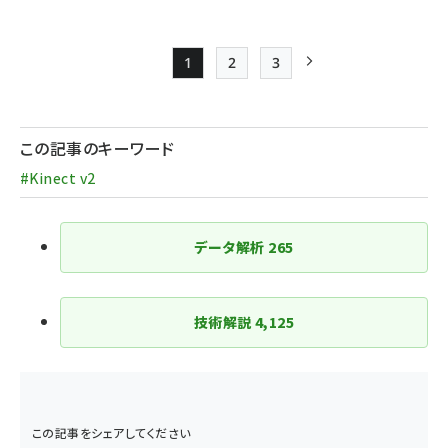
1
2
3
Page
Page
Page
次ページ
ペー
ジ
この記事のキーワード
送
#Kinect v2
り
データ解析
265
技術解説
4,125
この記事をシェアしてください