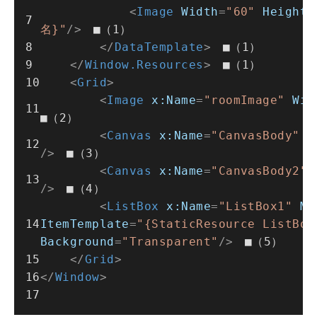
<
Image
Width
=
"60"
Height
=
名}"
/>
　■（1）
</
DataTemplate
>
　■（1）
</
Window.Resources
>
　■（1）
<
Grid
>
<
Image
x:Name
=
"roomImage"
Wid
■（2）
<
Canvas
x:Name
=
"CanvasBody"
W
/>
　■（3）
<
Canvas
x:Name
=
"CanvasBody2"
/>
　■（4）
<
ListBox
x:Name
=
"ListBox1"
Ma
ItemTemplate
=
"{StaticResource ListBox
Background
=
"Transparent"
/>
　■（5）
</
Grid
>
</
Window
>