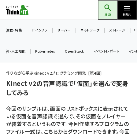
メ
Think IT（シンクイット）
イ
検索
MENU
ン
コ
連載・特集
ITインフラ
サーバー
ネットワーク
ストレージ
ン
テ
AI・人工知能
Kubernetes
OpenStack
イベントレポート
イン
ン
ツ
ai (2480)
に
作りながら学ぶKinect v2プログラミング開発
第
4
回
加藤銘のチーム貢献～仲間と築いた勝利の絆～ (2304)
移
Kinect v2の音声認識で「仮面」を選んで変身
動
してみる
iot女子会 (2263)
北海道をのんびり旅する晴山佳須夫のヒント集！ (2017)
今回のサンプルは、画面のリストボックスに表示されて
drupal (1940)
いる仮面を音声認識で選んで、その仮面をプレイヤー
が装着するというものです。今回作成するプログラムの
genai (1473)
ファイル一式は、こちらからダウンロードできます。今回
ai crunch (1347)