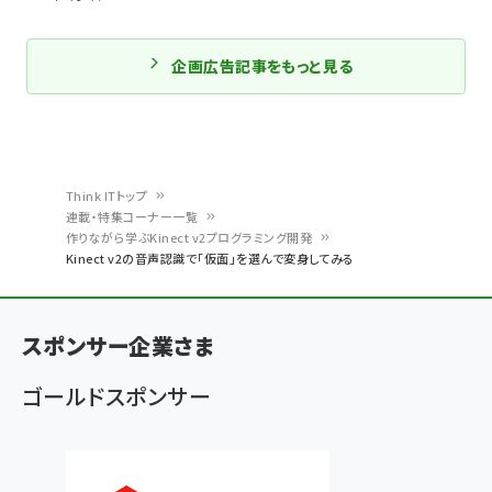
企画広告記事をもっと見る
Think ITトップ
連載・特集コーナー一覧
パ
作りながら学ぶKinect v2プログラミング開発
Kinect v2の音声認識で「仮面」を選んで変身してみる
ン
く
ず
スポンサー企業さま
ゴールドスポンサー