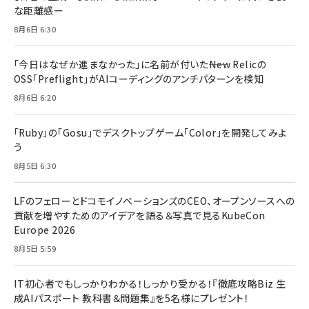
な距離感ー
8月6日 6:30
「今日はなぜか進まなかった」に名前が付いた――New Relicの
OSS「Preflight」がAIコーディングのアンチパターンを検知
8月6日 6:20
「Ruby」の「Gosu」でデスクトップゲーム「Color」を開発してみよ
う
8月5日 6:30
LFのフェローとドコモイノベーションズのCEO、オープンソースへの
貢献を増やすためのアイデアを語る＆写真で見るKubeCon
Europe 2026
8月5日 5:59
IT初心者でもしっかりわかる！しっかり受かる！『徹底攻略Biz 生
成AIパスポート 教科書＆問題集』を5名様にプレゼント！