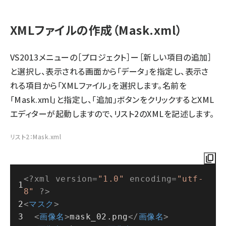
XMLファイルの作成（Mask.xml）
VS2013メニューの［プロジェクト］ー［新しい項目の追加］
と選択し、表示される画面から「データ」を指定し、表示さ
れる項目から「XMLファイル」を選択します。名前を
「Mask.xml」と指定し、「追加」ボタンをクリックするとXML
エディターが起動しますので、リスト2のXMLを記述します。
リスト2：Mask.xml
<?xml version=
"1.0"
 encoding=
"utf-
8"
 ?>
<
マスク
>
<
画像名
>
mask_02.png
</
画像名
>