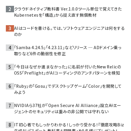
クラウドネイティブ教科書 Ver.1.0.0――ツール単位で覚えてきた
Kubernetesを「構造」から捉え直す無償教材
AIはコードを書ける。では、ソフトウェアエンジニアは何をする
のか
「Samba 4.24.5」「4.23.11」などリリース ─ ADドメイン乗っ
取りなど6件の脆弱性を修正
「今日はなぜか進まなかった」に名前が付いた――New Relicの
OSS「Preflight」がAIコーディングのアンチパターンを検知
「Ruby」の「Gosu」でデスクトップゲーム「Color」を開発して
みよう
NVIDIAら37社が「Open Secure AI Alliance」設立――AIエー
ジェントのセキュリティは重みの非公開では守れない
IT初心者でもしっかりわかる！しっかり受かる！『徹底攻略Biz
生成AIパスポート 教科書＆問題集』を5名様にプレゼント！