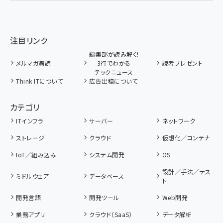
注目リンク
編集部が読み解く!
メルマガ購読
3行でわかる
読者プレゼント
テックニュース
Think ITについて
広告出稿について
カテゴリ
ITインフラ
サーバー
ネットワーク
ストレージ
クラウド
仮想化／コンテナ
IoT／組み込み
システム開発
OS
設計／手法／テス
ミドルウェア
データベース
ト
開発言語
開発ツール
Web開発
業務アプリ
クラウド（SaaS）
データ解析