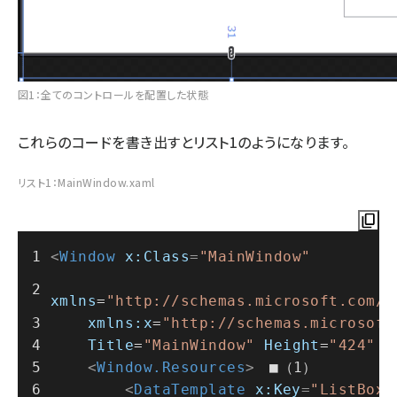
図1：全てのコントロールを配置した状態
これらのコードを書き出すとリスト1のようになります。
リスト1：MainWindow.xaml
<
Window
x:Class
=
"MainWindow"
xmlns
=
"http://schemas.microsoft.com/w
xmlns:x
=
"http://schemas.microsoft
Title
=
"MainWindow"
Height
=
"424"
W
<
Window.Resources
>
　■（1）
<
DataTemplate
x:Key
=
"ListBoxT