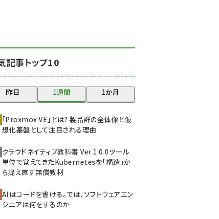
北海道をのんびり旅する
晴山佳須夫のヒント集！
(2017)
drupal (1940)
気記事トップ10
genai (1473)
ai crunch (1347)
昨日
1週間
1か月
abc123 (1346)
「Proxmox VE」とは? 製品群の全体像と仮
想化基盤として注目される理由
クラウドネイティブ教科書 Ver.1.0.0――ツール
単位で覚えてきたKubernetesを「構造」か
ら捉え直す無償教材
AIはコードを書ける。では、ソフトウェアエン
ジニアは何をするのか