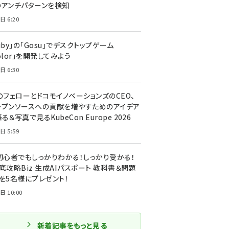
のアンチパターンを検知
日 6:20
uby」の「Gosu」でデスクトップゲーム
olor」を開発してみよう
日 6:30
のフェローとドコモイノベーションズのCEO、
ープンソースへの貢献を増やすためのアイデア
る＆写真で見るKubeCon Europe 2026
日 5:59
T初心者でもしっかりわかる！しっかり受かる！
底攻略Biz 生成AIパスポート 教科書＆問題
』を5名様にプレゼント！
日 10:00
新着記事をもっと見る