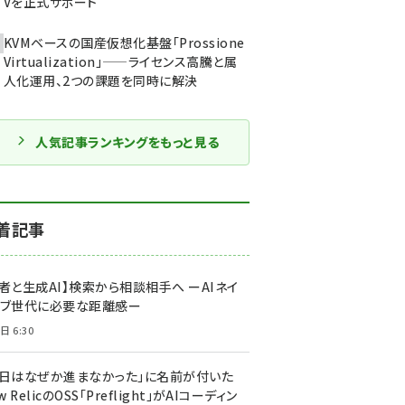
Vを正式サポート
KVMベースの国産仮想化基盤「Prossione
Virtualization」——ライセンス高騰と属
人化運用、2つの課題を同時に解決
人気記事ランキングをもっと見る
着記事
者と生成AI】検索から相談相手へ ーAIネイ
ィブ世代に必要な距離感ー
日 6:30
今日はなぜか進まなかった」に名前が付いた
New RelicのOSS「Preflight」がAIコーディン