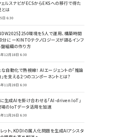
ウェルスナビがECSからEKSへの移行で得た
見とは
5日 6:30
NDW2025】250環境を5人で運用、構築時間
0分に ーKINTOテクノロジーズが語るインフ
基盤組織の作り方
5年12月18日 6:30
たな自動化で熱視線！ AIエージェントの「推論
力」を支える2つのコンポーネントとは？
5年11月28日 6:30
Tに生成AIを掛け合わせる「AI-driven IoT」
現場のIoTデータ活用を加速
5年11月26日 6:30
レット、KDDIの属人化問題を生成AIアシスタ