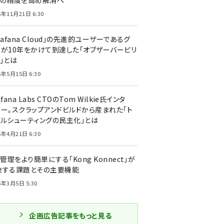
トの精度を高め解消へ
5年11月21日 6:30
rafana Cloud」の先進的ユーザーであるグ
ーが10年をかけて到達した「オブザーバービリ
」とは
5年5月15日 6:30
afana Labs CTOのTom Wilkie氏インタ
ュー。スクラップアンドビルドから産まれた「ト
ブルシューティングの民主化」とは
5年4月21日 6:30
I管理をより簡単にする「Kong Konnect」が
決する課題とその主要機能
5年3月5日 5:30
企画広告記事をもっと見る