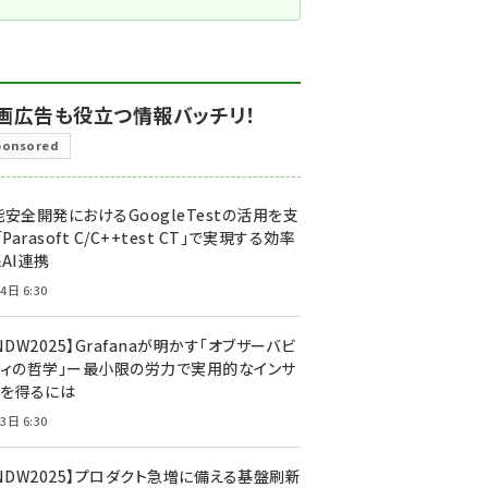
画広告も役立つ情報バッチリ！
ponsored
安全開発におけるGoogleTestの活用を支
「Parasoft C/C++test CT」で実現する効率
AI連携
4日 6:30
NDW2025】Grafanaが明かす「オブザーバビ
ティの哲学」ー最小限の労力で実用的なインサ
トを得るには
3日 6:30
CNDW2025】プロダクト急増に備える基盤刷新