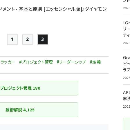
ン
ジメント - 基本と原則 [エッセンシャル版]』ダイヤモン
202
「G
リ
ティ
1
2
3
202
ジ
Page
Page
Page
ペー
Gr
ジ
ドラッカー
#プロジェクト管理
#リーダーシップ
#定義
ビ
ラ
送
り
202
プロジェクト管理
180
AP
解
202
技術解説
4,125