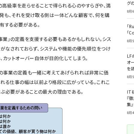
グ
の高級車を走らせることで得られる心のやすらぎや、満
8月6
発も、それを受け取る側は一体どんな顧客で、何を購
共有する必要がある。
「R
「C
事業」の定義を支援する必要もあるかもしれない。シス
8月5
義がなされておらず、システムや機能の優先順位をつけ
LF
や、カットオーバー自体が目的化してしまう。
オ
を語
業の事業の定義も一緒に考えてあげられれば非常に価
8月5
られる仕事の幅は以前より格段に広がっている。これこ
学ぶ必要があることの最大の理由である。
I
『徹
集
8月4