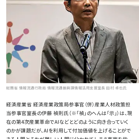
総務省 情報流通行政局 情報流通振興課情報活用支援室長 田村 卓也氏
経済産業省 経済産業政策局参事官（併）産業人材政策担
当参事官室長の伊藤 禎則氏（※「禎」のへんは「示」）は、現
在の第4次産業革命でAIなどとどのように向き合っていく
のかが課題だが、AIを利用して付加価値を上げることがで