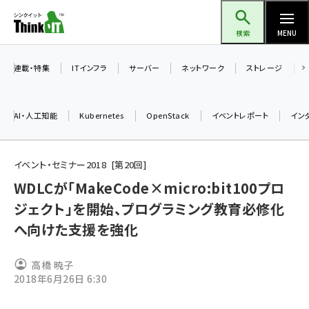
メ
Think IT（シンクイット）
イ
検索
MENU
ン
コ
連載・特集
ITインフラ
サーバー
ネットワーク
ストレージ
ン
テ
AI・人工知能
Kubernetes
OpenStack
イベントレポート
イン
ン
ツ
ai (2475)
に
イベント・セミナー2018
第
20
回
加藤銘のチーム貢献～仲間と築いた勝利の絆～ (2297)
移
WDLCが「MakeCode×micro:bit100プロ
動
ジェクト」を開始、プログラミング教育必修化
iot女子会 (2248)
へ向けた支援を強化
北海道をのんびり旅する晴山佳須夫のヒント集！ (2008)
drupal (1929)
高橋 暁子
2018年6月26日 6:30
genai (1468)
abc123 (1341)