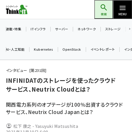
メ
Think IT（シンクイット）
イ
検索
MENU
ン
コ
連載・特集
ITインフラ
サーバー
ネットワーク
ストレージ
ン
テ
AI・人工知能
Kubernetes
OpenStack
イベントレポート
イン
ン
ツ
ai (2497)
に
インタビュー
第
231
回
加藤銘のチーム貢献～仲間と築いた勝利の絆～ (2315)
移
INFINIDATのストレージを使ったクラウド
動
サービス、Neutrix Cloudとは？
iot女子会 (2281)
北海道をのんびり旅する晴山佳須夫のヒント集！ (2037)
関西電力系列のオプテージが100％出資するクラウド
drupal (1956)
サービス、Neutrix Cloud Japanとは？
genai (1484)
松下 康之 - Yasuyuki Matsushita
abc123 (1360)