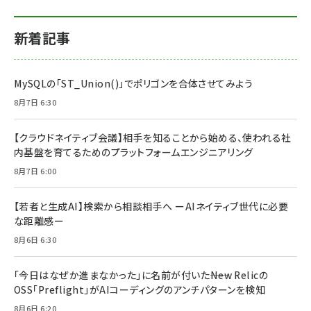
新着記事
MySQLの「ST_Union()」でポリゴンを合体させてみよう
8月7日 6:30
【クラウドネイティブ会議】相手を知ることから始める、使われる社
内基盤を育てるためのプラットフォームエンジニアリング
8月7日 6:00
【若者と生成AI】検索から相談相手へ ーAIネイティブ世代に必要
な距離感ー
8月6日 6:30
「今日はなぜか進まなかった」に名前が付いた――New Relicの
OSS「Preflight」がAIコーディングのアンチパターンを検知
8月6日 6:20