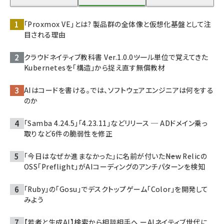
「Proxmox VE」とは? 製品群の全体像と仮想化基盤として注
目される理由
クラウドネイティブ教科書 Ver.1.0.0――ツール単位で覚えてきた
Kubernetesを「構造」から捉え直す無償教材
AIはコードを書ける。では、ソフトウェアエンジニアは何をする
のか
「Samba 4.24.5」「4.23.11」などリリース ─ ADドメイン乗っ
取りなど6件の脆弱性を修正
「今日はなぜか進まなかった」に名前が付いた――New Relicの
OSS「Preflight」がAIコーディングのアンチパターンを検知
「Ruby」の「Gosu」でデスクトップゲーム「Color」を開発して
みよう
【若者と生成AI】検索から相談相手へ ーAIネイティブ世代に