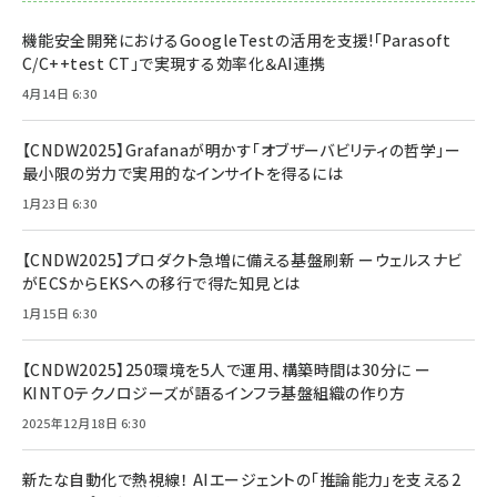
機能安全開発におけるGoogleTestの活用を支援!「Parasoft
C/C++test CT」で実現する効率化＆AI連携
4月14日 6:30
【CNDW2025】Grafanaが明かす「オブザーバビリティの哲学」ー
最小限の労力で実用的なインサイトを得るには
1月23日 6:30
【CNDW2025】プロダクト急増に備える基盤刷新 ーウェルスナビ
がECSからEKSへの移行で得た知見とは
1月15日 6:30
【CNDW2025】250環境を5人で運用、構築時間は30分に ー
KINTOテクノロジーズが語るインフラ基盤組織の作り方
2025年12月18日 6:30
新たな自動化で熱視線！ AIエージェントの「推論能力」を支える2