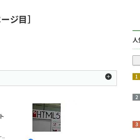
ページ目］
人
ート
..