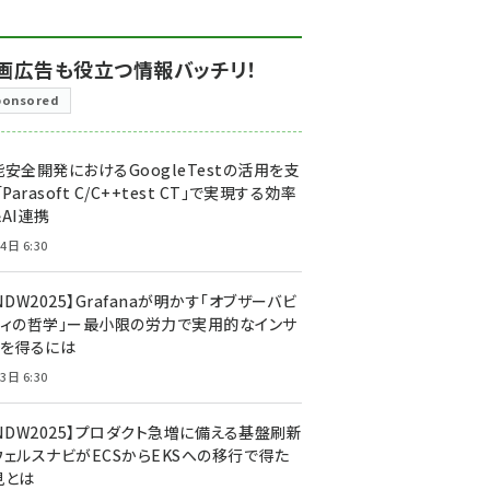
画広告も役立つ情報バッチリ！
ponsored
安全開発におけるGoogleTestの活用を支
「Parasoft C/C++test CT」で実現する効率
AI連携
4日 6:30
NDW2025】Grafanaが明かす「オブザーバビ
ティの哲学」ー最小限の労力で実用的なインサ
トを得るには
3日 6:30
CNDW2025】プロダクト急増に備える基盤刷新
ウェルスナビがECSからEKSへの移行で得た
見とは