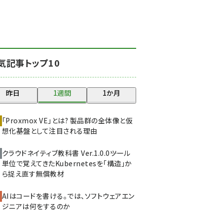
北海道をのんびり旅する
晴山佳須夫のヒント集！
(2034)
drupal (1955)
気記事トップ10
genai (1483)
abc123 (1358)
昨日
1週間
1か月
ai crunch (1353)
「Proxmox VE」とは? 製品群の全体像と仮
想化基盤として注目される理由
クラウドネイティブ教科書 Ver.1.0.0――ツール
単位で覚えてきたKubernetesを「構造」か
ら捉え直す無償教材
AIはコードを書ける。では、ソフトウェアエン
ジニアは何をするのか