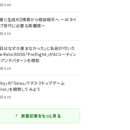
日 6:00
者と生成AI】検索から相談相手へ ーAIネイ
ィブ世代に必要な距離感ー
日 6:30
今日はなぜか進まなかった」に名前が付いた
New RelicのOSS「Preflight」がAIコーディン
のアンチパターンを検知
日 6:20
uby」の「Gosu」でデスクトップゲーム
olor」を開発してみよう
日 6:30
新着記事をもっと見る