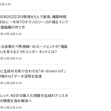
5日 6:30
NDW2025】250環境を5人で運用、構築時間
0分に ーKINTOテクノロジーズが語るインフ
基盤組織の作り方
5年12月18日 6:30
たな自動化で熱視線！ AIエージェントの「推論
力」を支える2つのコンポーネントとは？
5年11月28日 6:30
Tに生成AIを掛け合わせる「AI-driven IoT」
現場のIoTデータ活用を加速
5年11月26日 6:30
レット、KDDIの属人化問題を生成AIアシスタ
トの精度を高め解消へ
5年11月21日 6:30