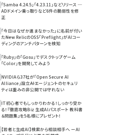
「Samba 4.24.5」「4.23.11」などリリース ─
ADドメイン乗っ取りなど6件の脆弱性を修
正
「今日はなぜか進まなかった」に名前が付い
た――New RelicのOSS「Preflight」がAIコー
ディングのアンチパターンを検知
「Ruby」の「Gosu」でデスクトップゲーム
「Color」を開発してみよう
NVIDIAら37社が「Open Secure AI
Alliance」設立――AIエージェントのセキュリ
ティは重みの非公開では守れない
IT初心者でもしっかりわかる！しっかり受か
る！『徹底攻略Biz 生成AIパスポート 教科書
＆問題集』を5名様にプレゼント！
【若者と生成AI】検索から相談相手へ ーAI