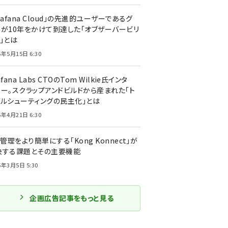
rafana Cloud」の先進的ユーザーであるグ
ーが10年をかけて到達した「オブザーバービリ
」とは
5年5月15日 6:30
afana Labs CTOのTom Wilkie氏インタ
ュー。スクラップアンドビルドから産まれた「ト
ブルシューティングの民主化」とは
5年4月21日 6:30
I管理をより簡単にする「Kong Konnect」が
決する課題とその主要機能
5年3月5日 5:30
企画広告記事をもっと見る