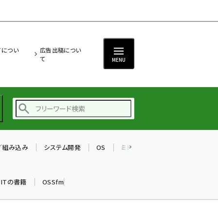
ITについ
広告出稿につい
て
MENU
T／組み込み
システム開発
OS
ミドルウェア
データベース
ai (2493)
加藤銘のチーム貢献～
k ITの書籍
OSSfm
仲間と築いた勝利の絆～
(2314)
iot女子会 (2279)