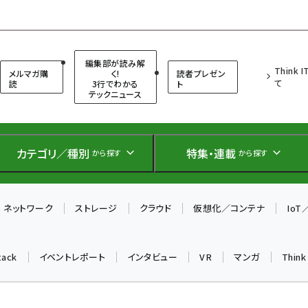
（シンクイット）
編集部が読み解
Think 
メルマガ購
く!
読者プレゼン
て
読
3行でわかる
ト
テックニュース
カテゴリ／種別
特集・連載
から探す
から探す
ネットワーク
ストレージ
クラウド
仮想化／コンテナ
Io
tack
イベントレポート
インタビュー
VR
マンガ
Thin