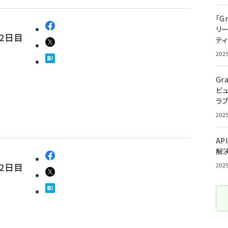
「G
リ
2日目
ティ
202
Gr
ビ
ラ
202
AP
解
2日目
202