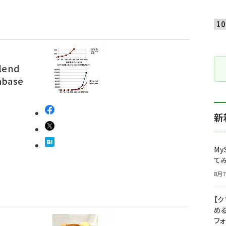
end
abase
新
My
て
8月7
【
め
フ