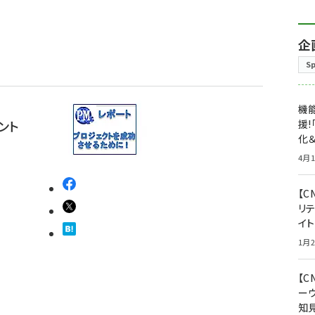
企
S
機能
ント
援!
化＆
4月1
【C
リ
イ
1月2
【
ー
知