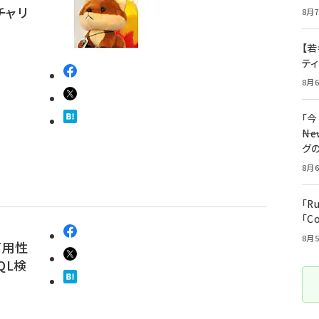
チャリ
8月7
【若
テ
8月6
「
――
グ
8月6
「R
「C
8月5
可用性
QL検