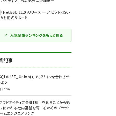
ネイティブ世代に必要な距離感ー
「NetBSD 11.0」リリース ─ 64ビットRISC-
Vを正式サポート
人気記事ランキングをもっと見る
着記事
SQLの「ST_Union()」でポリゴンを合体させ
みよう
日 6:30
クラウドネイティブ会議】相手を知ることから始
る、使われる社内基盤を育てるためのプラット
ォームエンジニアリング