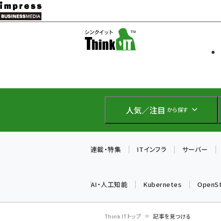
メ
イ
ソフト開発
Think IT
ン
企業IT
コ
製品導入
ン
Web担当者
EC担当者
テ
IoT・AI
ン
DCクラウド
人気／注目
から探す
研究・調査
ツ
エネルギー
に
ドローン
移
連載・特集
ITインフラ
サーバー
教育講座
動
AI・人工知能
Kubernetes
OpenS
Think ITトップ
記事を見つける