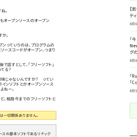
【若
すね。
テ
そもオープンソースのオープン
8月6
すか。
「
プンっていうのは、プログラムの
――
ソースコードがオープン、つまり
グ
8月6
で話すとして、「フリーソフト」
ってる？
「R
意味じゃないんですか？ ってい
「C
ラインソフトとかオープンソース
よねー。
8月5
ど、結局今までのフリーソフトと
は一切関係ありません。
ソースの基本ソフトであるリナック