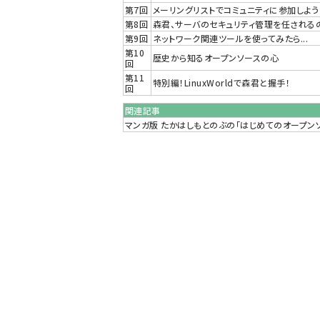
第7回
メーリングリストでコミュニティに参加しよう
第8回
森君、サーバのセキュリティ管理を任される
第9回
ネットワーク関連ツールを使ってみたら...
第10
歴史から知るオープンソースの心
回
第11
特別編！LinuxWorldで森君と握手！
回
関連記事
マンガ版 たかはしもとのぶの「はじめてのオープン