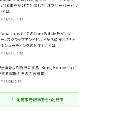
ーが10年をかけて到達した「オブザーバービリ
」とは
5年5月15日 6:30
afana Labs CTOのTom Wilkie氏インタ
ュー。スクラップアンドビルドから産まれた「ト
ブルシューティングの民主化」とは
5年4月21日 6:30
I管理をより簡単にする「Kong Konnect」が
決する課題とその主要機能
5年3月5日 5:30
企画広告記事をもっと見る