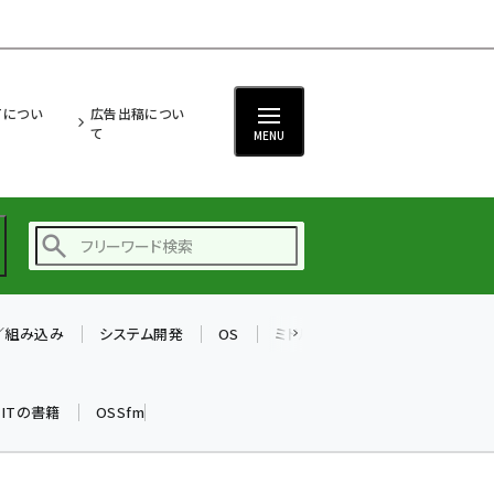
ITについ
広告出稿につい
て
MENU
T／組み込み
システム開発
OS
ミドルウェア
データベース
ai (2486)
加藤銘のチーム貢献～
k ITの書籍
OSSfm
仲間と築いた勝利の絆～
(2308)
iot女子会 (2273)