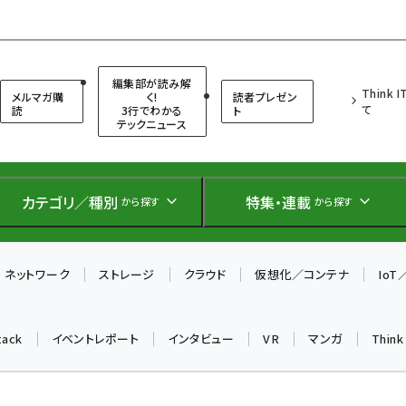
（シンクイット）
編集部が読み解
Think 
メルマガ購
く!
読者プレゼン
て
読
3行でわかる
ト
テックニュース
カテゴリ／種別
特集・連載
から探す
から探す
ネットワーク
ストレージ
クラウド
仮想化／コンテナ
Io
tack
イベントレポート
インタビュー
VR
マンガ
Thin