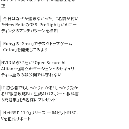
正
「今日はなぜか進まなかった」に名前が付い
た――New RelicのOSS「Preflight」がAIコー
ディングのアンチパターンを検知
「Ruby」の「Gosu」でデスクトップゲーム
「Color」を開発してみよう
NVIDIAら37社が「Open Secure AI
Alliance」設立――AIエージェントのセキュリ
ティは重みの非公開では守れない
IT初心者でもしっかりわかる！しっかり受か
る！『徹底攻略Biz 生成AIパスポート 教科書
＆問題集』を5名様にプレゼント！
「NetBSD 11.0」リリース ─ 64ビットRISC-
Vを正式サポート