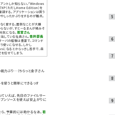
イアントしか知らない。「Windows
（ただしHome Edition）を
と豪語する。アプリケーションは買う
ややしったかぶりをするのが難点。
こよなく愛する。面倒なことが大嫌
からないが、すとーるまんが絡みそ
若宮さん
元気になる。
青井部長
当している社員さん。
系サーバの経験は豊富で、コマンド
り使いこなせる。しかし
owsになるとからっきし苦手で、森
定を任せてしまう。
能力ぶり…（ちらっと金子さん
トを使うと簡単にできるっす
っていえば、先日のファイルサー
ープンソースを使えば安上がりに
ら、予算的には助かるなあ。
若