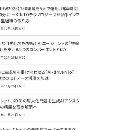
NDW2025】250環境を5人で運用、構築時間
0分に ーKINTOテクノロジーズが語るインフ
基盤組織の作り方
5年12月18日 6:30
たな自動化で熱視線！ AIエージェントの「推論
力」を支える2つのコンポーネントとは？
5年11月28日 6:30
Tに生成AIを掛け合わせる「AI-driven IoT」
現場のIoTデータ活用を加速
5年11月26日 6:30
レット、KDDIの属人化問題を生成AIアシスタ
トの精度を高め解消へ
5年11月21日 6:30
rafana Cloud」の先進的ユーザーであるグ