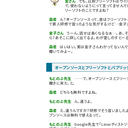
宮さん
でも、以前フリーソフトはウイ
で、使わないようにって言ってませんで
リーソフトのことですよね？
森君
ん？オープンソースって、昔はフリーソフト
て新人研修で習ったような気がするけど…金子
金子さん
うーん、話せば長くなるなぁ…。あ、そ
ら？あそこに詳しく出てるよ。わが愛しのすとー
森君
はいはい。実は金子さんわかってないんで
聞いてみよー。
オープンソースとフリーソフトとパブリッ
もとのぶ先生
……で、オープンソースとフリー
聞きに来た、と。
森君
どちらも無料ですよね。
もとのぶ先生
ん、違うよ。
森君
え、違うんですか？研修でそう習いましたよ
プンソースは無料で使えるって。
もとのぶ先生
Google先生で
「Linuxディス