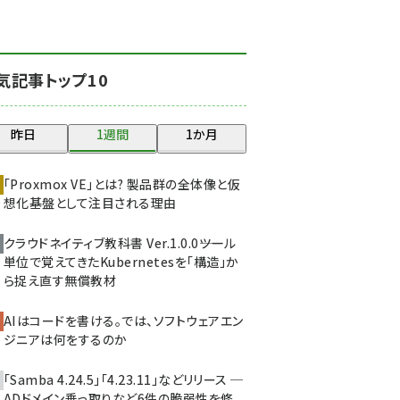
北海道をのんびり旅する
晴山佳須夫のヒント集！
(2025)
気記事トップ10
drupal (1947)
genai (1477)
昨日
1週間
1か月
abc123 (1352)
「Proxmox VE」とは? 製品群の全体像と仮
ai crunch (1348)
想化基盤として注目される理由
クラウドネイティブ教科書 Ver.1.0.0――ツール
単位で覚えてきたKubernetesを「構造」か
ら捉え直す無償教材
AIはコードを書ける。では、ソフトウェアエン
ジニアは何をするのか
「Samba 4.24.5」「4.23.11」などリリース ─
ADドメイン乗っ取りなど6件の脆弱性を修