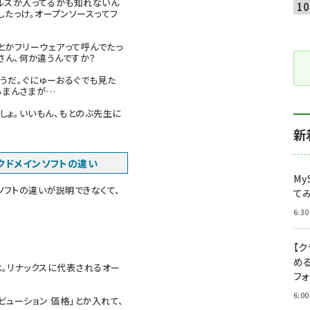
ルスが入ってるかも知れないん
したっけ。オープンソースってフ
とかフリーウェアって呼んでたっ
さん、何か違うんですか？
うだ。
ぐにゅーおるぐ
でも見た
るまんさまが…
しょ。いいもん、もとのぶ先生に
新
クドメインソフトの違い
My
ソフトの違いが説明できなくて、
て
6:30
【
め
。リナックスに代表されるオー
フ
6:00
トリビューション 価格」とか入れて、