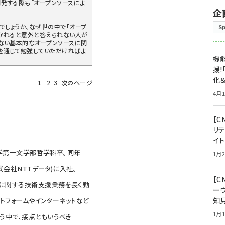
開発する際も「オープンソースによ
。
企
でしょうか、なぜ世の中で「オープ
S
聞かれると意外と答えられない人が
けない基本的なオープンソースに関
を通じて勉強していただければよ
機能
援!
化＆
1
2
3
次のページ
4月1
【C
リ
イ
大学第一文学部哲学科卒。同年
1月2
式会社NTTデータ)に入社。
【
般に関する技術支援業務を長く勤
ー
知
ラットフォームやインターネットなど
1月1
う中で、接点ともいうべき