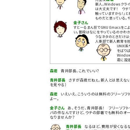
新人。Windowsクラ
は大丈夫です！ ウチでXP
触っていますから！」
ものだと思っている。
金子さん
すとーるまん狂でGNU Emacsを
い。普段はなにをやっているのかわ
うなネタのときだけは
人事部で新人教育を担
UNIX
をばりば
Wind
君に設
森君
青井部長、これでいい？
青井部長
さすが森君だねぇ。新人とは思えない
を見やる）
森君
いえいえ、こういうのは無料のフリーソフ
よー。
金子さん
あ、そうだ、青井部長！ フリーソフト
バの件なんですけど、ウチの部署でも無料のオ
なりませんか？
青井部長
なるほど、費用が安くなるな