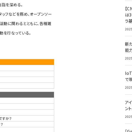
る造詣を深める。
【C
スタッフなどを務め、オープンソー
は3
ラ
ニティ活動に関わるとともに、各種雑
202
動を行なっている。
新
能
202
Io
で
202
アイ
ン
？
202
ですか？
ろ？
「G