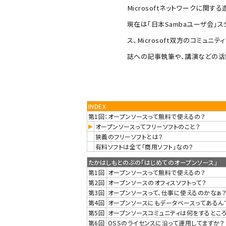
Microsoftネットワークに関す
現在は「日本Sambaユーザ会」
ス、Microsoft双方のコミュ
誌への記事執筆や、講演などの活
INDEX
第1回：オープンソースって無料で使えるの？
オープンソースってフリーソフトのこと？
狭義のフリーソフトとは？
有料ソフトは全て「商用ソフト」なの？
たかはしもとのぶの「はじめてのオープンソース」
第1回
オープンソースって無料で使えるの？
第2回
オープンソースのオフィスソフトって？
第3回
オープンソースって、仕事に使えるのかなぁ
第4回
オープンソースにもデータベースってあるん
第5回
オープンソースコミュニティは何をするとこ
第6回
OSSのライセンスに沿って運用してますか？