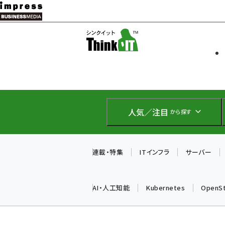
メ
イ
ソフト開発
Think IT
ン
企業IT
コ
製品導入
ン
Web担当者
EC担当者
テ
IoT・AI
ン
DCクラウド
人気／注目
から探す
研究・調査
ツ
エネルギー
に
ドローン
移
連載・特集
ITインフラ
サーバー
教育講座
動
AI・人工知能
Kubernetes
OpenS