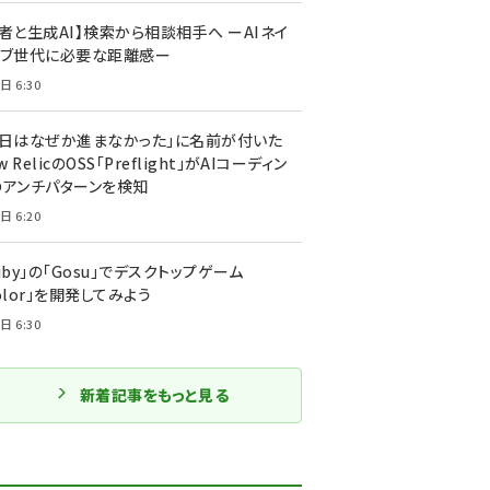
者と生成AI】検索から相談相手へ ーAIネイ
ィブ世代に必要な距離感ー
日 6:30
今日はなぜか進まなかった」に名前が付いた
New RelicのOSS「Preflight」がAIコーディン
のアンチパターンを検知
日 6:20
uby」の「Gosu」でデスクトップゲーム
olor」を開発してみよう
日 6:30
新着記事をもっと見る