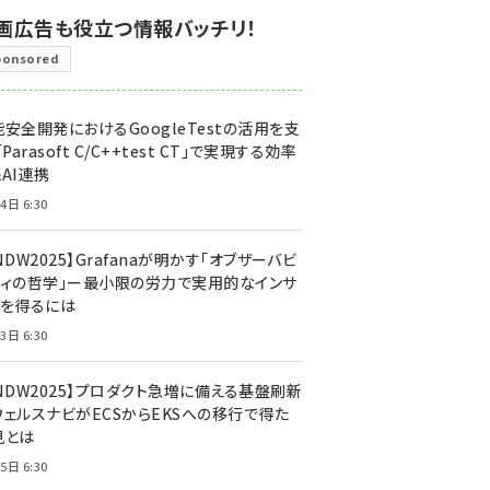
画広告も役立つ情報バッチリ！
ponsored
安全開発におけるGoogleTestの活用を支
「Parasoft C/C++test CT」で実現する効率
AI連携
4日 6:30
NDW2025】Grafanaが明かす「オブザーバビ
ティの哲学」ー最小限の労力で実用的なインサ
トを得るには
3日 6:30
CNDW2025】プロダクト急増に備える基盤刷新
ウェルスナビがECSからEKSへの移行で得た
見とは
5日 6:30