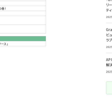
リ
の巻！
ティ
202
Gr
ビ
ラ
ソース」
202
AP
解
202