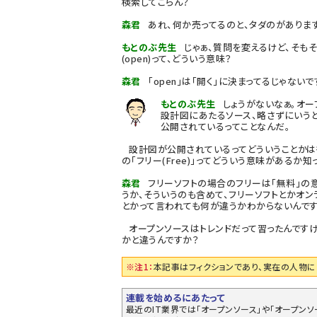
検索してごらん？
森君
あれ、何か売ってるのと、タダのがありま
もとのぶ先生
じゃぁ、質問を変えるけど、そも
(open)って、どういう意味？
森君
「open」は「開く」に決まってるじゃないで
もとのぶ先生
しょうがないなぁ。オー
設計図にあたるソース、略さずにいうと
公開されているってことなんだ。
設計図が公開されているってどういうことかは後
の「フリー(Free)」ってどういう意味があるか知
森君
フリーソフトの場合のフリーは「無料」の
うか、そういうのも含めて、フリーソフトとかオン
とかって言われても何が違うかわからないんです
オープンソースはトレンドだって習ったんですけ
かと違うんですか？
※注1：
本記事はフィクションであり、実在の人物に
連載を始めるにあたって
最近のIT業界では「オープンソース」や「オープン