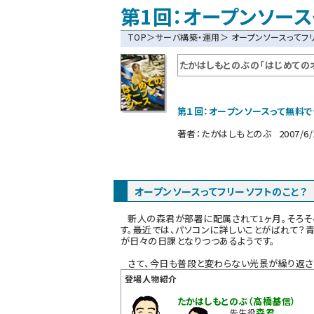
第1回：オープンソースっ
TOP
＞
サーバ構築・運用
＞ オープンソースってフ
たかはしもとのぶの「はじめての
第１回：オープンソースって無料で
著者：
たかはしもとのぶ
2007/6/
オープンソースってフリーソフトのこと？
新人の森君が部署に配属されて1ヶ月。そろそ
す。最近では、パソコンに詳しいことがばれて？
が日々の日課となりつつあるようです。
さて、今日も普段と変わらない光景が繰り返され
登場人物紹介
たかはしもとのぶ（高橋基信）
森君
先生役