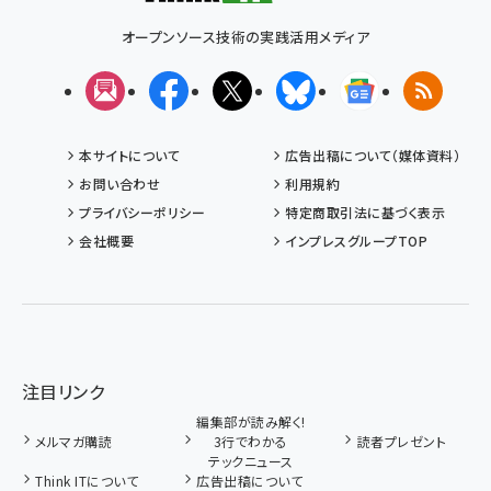
オープンソース技術の実践活用メディア
メルマガ
Facebook
X(エックス)
Bluesky
Googleニュ
RSS
本サイトについて
広告出稿について（媒体資料）
お問い合わせ
利用規約
プライバシーポリシー
特定商取引法に基づく表示
会社概要
インプレスグループTOP
注目リンク
編集部が読み解く!
メルマガ購読
3行でわかる
読者プレゼント
テックニュース
Think ITについて
広告出稿について