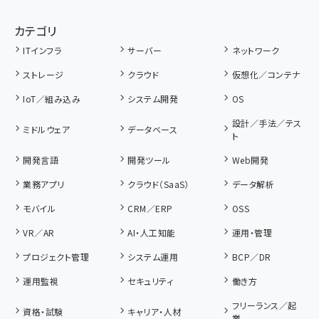
カテゴリ
ITインフラ
サーバー
ネットワーク
ストレージ
クラウド
仮想化／コンテナ
IoT／組み込み
システム開発
OS
設計／手法／テス
ミドルウェア
データベース
ト
開発言語
開発ツール
Web開発
業務アプリ
クラウド（SaaS）
データ解析
モバイル
CRM／ERP
OSS
VR／AR
AI・人工知能
運用・管理
プロジェクト管理
システム運用
BCP／DR
運用監視
セキュリティ
働き方
フリーランス／起
資格・試験
キャリア・人材
業