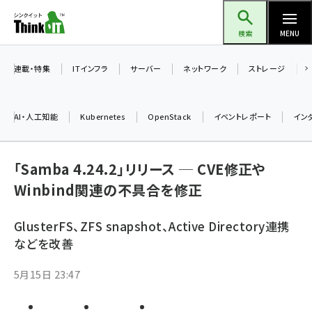
メ
Think IT（シンクイット）
イ
検索
MENU
ン
コ
連載・特集
ITインフラ
サーバー
ネットワーク
ストレージ
ン
テ
AI・人工知能
Kubernetes
OpenStack
イベントレポート
イン
ン
ツ
ai (2480)
に
「Samba 4.24.2」リリース ─ CVE修正や
加藤銘のチーム貢献～仲間と築いた勝利の絆～ (2304)
移
Winbind関連の不具合を修正
動
iot女子会 (2263)
GlusterFS、ZFS snapshot、Active Directory連携
北海道をのんびり旅する晴山佳須夫のヒント集！ (2017)
などを改善
drupal (1940)
5月15日 23:47
genai (1473)
ai crunch (1347)