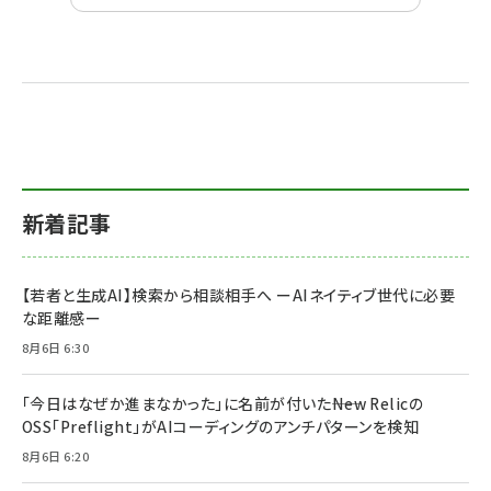
新着記事
【若者と生成AI】検索から相談相手へ ーAIネイティブ世代に必要
な距離感ー
8月6日 6:30
「今日はなぜか進まなかった」に名前が付いた――New Relicの
OSS「Preflight」がAIコーディングのアンチパターンを検知
8月6日 6:20