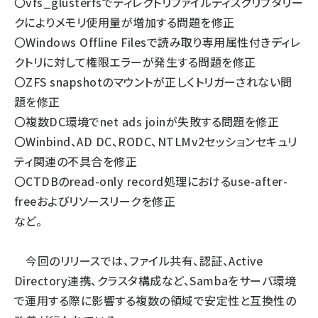
〇vfs_glusterfsでディレクトリファイルディスクリプタリー
クによりメモリ使用量が増加する問題を修正
〇Windows Offline Filesで読み取り専用属性付きディレ
クトリに対して権限エラーが発生する問題を修正
〇ZFS snapshotのマウントが正しくトリガーされない問
題を修正
〇複数DC環境でnet ads joinが失敗する問題を修正
〇Winbind、AD DC、RODC、NTLMv2セッションセキュリ
ティ関連の不具合を修正
〇CTDBのread-only record処理におけるuse-after-
freeおよびリソースリークを修正
など。
今回のリリースでは、ファイル共有、認証、Active
Directory連携、クラスタ構成など、Sambaをサーバ環境
で運用する際に影響する複数の領域で安定性と互換性の