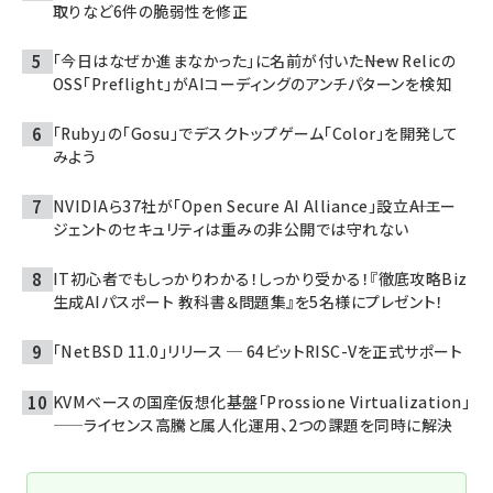
取りなど6件の脆弱性を修正
「今日はなぜか進まなかった」に名前が付いた――New Relicの
OSS「Preflight」がAIコーディングのアンチパターンを検知
「Ruby」の「Gosu」でデスクトップゲーム「Color」を開発して
みよう
NVIDIAら37社が「Open Secure AI Alliance」設立――AIエー
ジェントのセキュリティは重みの非公開では守れない
IT初心者でもしっかりわかる！しっかり受かる！『徹底攻略Biz
生成AIパスポート 教科書＆問題集』を5名様にプレゼント！
「NetBSD 11.0」リリース ─ 64ビットRISC-Vを正式サポート
KVMベースの国産仮想化基盤「Prossione Virtualization」
——ライセンス高騰と属人化運用、2つの課題を同時に解決