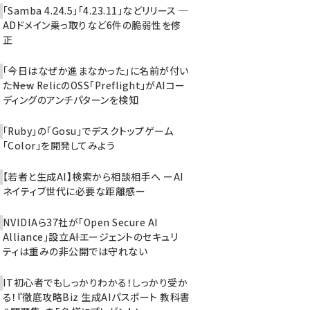
「Samba 4.24.5」「4.23.11」などリリース ─
ADドメイン乗っ取りなど6件の脆弱性を修
正
「今日はなぜか進まなかった」に名前が付い
た――New RelicのOSS「Preflight」がAIコー
ディングのアンチパターンを検知
「Ruby」の「Gosu」でデスクトップゲーム
「Color」を開発してみよう
【若者と生成AI】検索から相談相手へ ーAI
ネイティブ世代に必要な距離感ー
NVIDIAら37社が「Open Secure AI
Alliance」設立――AIエージェントのセキュリ
ティは重みの非公開では守れない
IT初心者でもしっかりわかる！しっかり受か
る！『徹底攻略Biz 生成AIパスポート 教科書