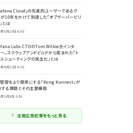
rafana Cloud」の先進的ユーザーであるグ
ーが10年をかけて到達した「オブザーバービリ
」とは
5年5月15日 6:30
afana Labs CTOのTom Wilkie氏インタ
ュー。スクラップアンドビルドから産まれた「ト
ブルシューティングの民主化」とは
5年4月21日 6:30
I管理をより簡単にする「Kong Konnect」が
決する課題とその主要機能
5年3月5日 5:30
企画広告記事をもっと見る