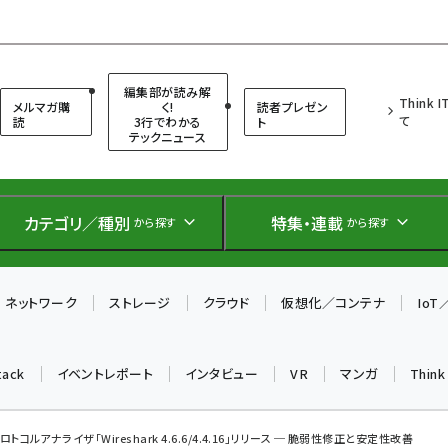
（シンクイット）
編集部が読み解
Think 
メルマガ購
く!
読者プレゼン
て
読
3行でわかる
ト
テックニュース
カテゴリ／種別
特集・連載
から探す
から探す
ネットワーク
ストレージ
クラウド
仮想化／コンテナ
Io
tack
イベントレポート
インタビュー
VR
マンガ
Thin
トコルアナライザ「Wireshark 4.6.6/4.4.16」リリース ─ 脆弱性修正と安定性改善