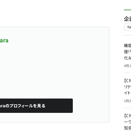
企
S
ara
機能
援!
化＆
4月1
【C
リ
イ
1月2
ra
のプロフィールを見る
【
ー
知