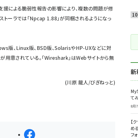
支援による脆弱性報告の影響により、複数の問題が修
ストーラでは「Npcap 1.88」が同梱されるようになっ
indows版、Linux版、BSD版、SolarisやHP-UXなどに対
ジが用意されている。「Wireshark」はWebサイトから無
新
(川原 龍人/びぎねっと)
My
て
8月7
【
め
シェアする
フ