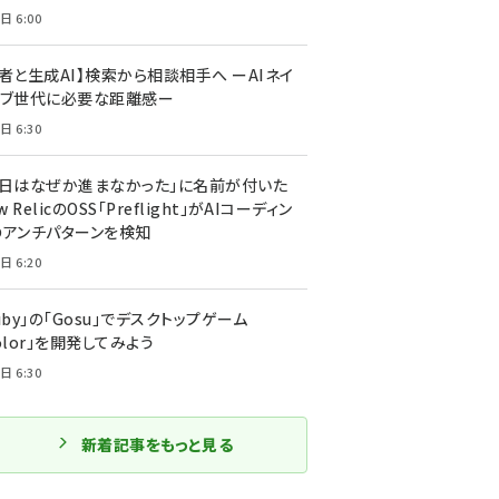
日 6:00
者と生成AI】検索から相談相手へ ーAIネイ
ィブ世代に必要な距離感ー
日 6:30
今日はなぜか進まなかった」に名前が付いた
New RelicのOSS「Preflight」がAIコーディン
のアンチパターンを検知
日 6:20
uby」の「Gosu」でデスクトップゲーム
olor」を開発してみよう
日 6:30
新着記事をもっと見る