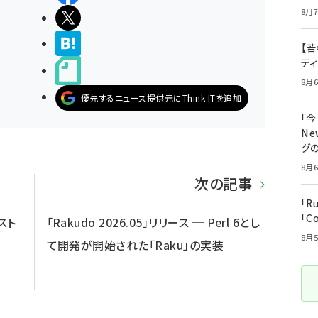
8月7
ポストする
>ブクマする
【若
テ
noteで書く
8月6
優先するニュース提供元にThink ITを追加
「
――
グ
8月6
次の記事
「R
「C
スト
「Rakudo 2026.05」リリース ─ Perl 6とし
8月5
て開発が開始された「Raku」の実装