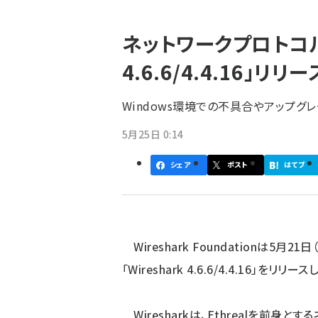
パ
ネットワークプロトコルア
ン
4.6.6/4.4.16」
く
ず
Windows環境での不具合やアップグ
5月25日 0:14
シェア
ポスト
はてブ
Wireshark Foundation
は5月21日
「Wireshark 4.6.6/4.4.16」をリリース
Wiresharkは、Ethrealを前身