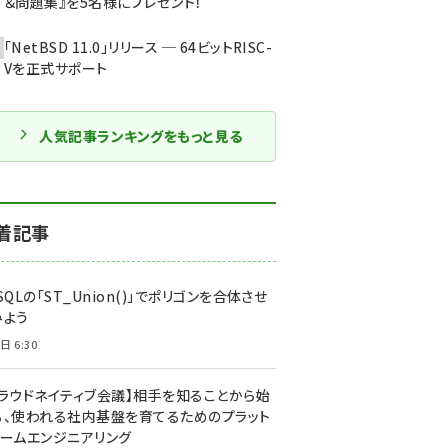
＆問題集』を5名様にプレゼント！
「NetBSD 11.0」リリース ─ 64ビットRISC-
Vを正式サポート
人気記事ランキングをもっと見る
着記事
SQLの「ST_Union()」でポリゴンを合体させ
みよう
日 6:30
クラウドネイティブ会議】相手を知ることから始
る、使われる社内基盤を育てるためのプラット
ォームエンジニアリング