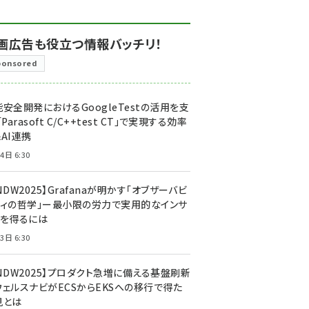
画広告も役立つ情報バッチリ！
ponsored
安全開発におけるGoogleTestの活用を支
「Parasoft C/C++test CT」で実現する効率
AI連携
4日 6:30
NDW2025】Grafanaが明かす「オブザーバビ
ティの哲学」ー最小限の労力で実用的なインサ
トを得るには
3日 6:30
CNDW2025】プロダクト急増に備える基盤刷新
ウェルスナビがECSからEKSへの移行で得た
見とは