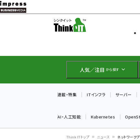
メ
イ
ソフト開発
Think IT
ン
企業IT
コ
製品導入
ン
Web担当者
EC担当者
テ
IoT・AI
ン
DCクラウド
人気／注目
から探す
研究・調査
ツ
エネルギー
に
ドローン
移
連載・特集
ITインフラ
サーバー
教育講座
動
AI・人工知能
Kubernetes
OpenS
Think ITトップ
ニュース
ネットワークプロ