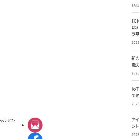
1月1
【C
は3
ラ
202
新
能
202
Io
で
202
アイ
ャルぜひ
メルマガ
ン
202