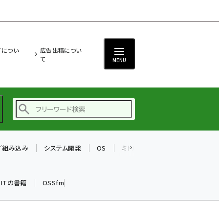
ITについ
広告出稿につい
て
MENU
T／組み込み
システム開発
OS
ミドルウェア
データベース
ai (2504)
加藤銘のチーム貢献～
k ITの書籍
OSSfm
仲間と築いた勝利の絆～
(2325)
iot女子会 (2290)