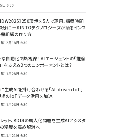
5日 6:30
NDW2025】250環境を5人で運用、構築時間
0分に ーKINTOテクノロジーズが語るインフ
基盤組織の作り方
5年12月18日 6:30
たな自動化で熱視線！ AIエージェントの「推論
力」を支える2つのコンポーネントとは？
5年11月28日 6:30
Tに生成AIを掛け合わせる「AI-driven IoT」
現場のIoTデータ活用を加速
5年11月26日 6:30
レット、KDDIの属人化問題を生成AIアシスタ
トの精度を高め解消へ
5年11月21日 6:30