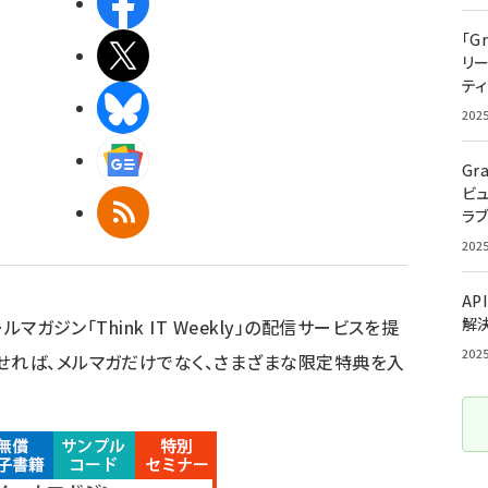
Facebook
「G
X(エックス)
リ
ティ
BlueSky
202
Googleニュース
Gr
ビ
RSS
ラ
202
AP
解
ルマガジン「Think IT Weekly」の配信サービスを提
202
せれば、メルマガだけでなく、さまざまな限定特典を入