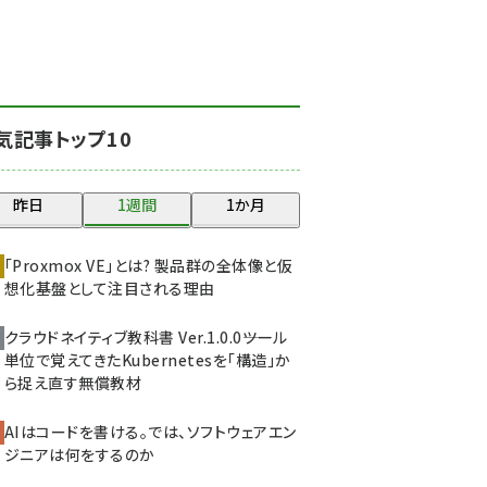
北海道をのんびり旅する
晴山佳須夫のヒント集！
(2047)
drupal (1963)
気記事トップ10
genai (1492)
abc123 (1367)
昨日
1週間
1か月
ai crunch (1363)
「Proxmox VE」とは? 製品群の全体像と仮
想化基盤として注目される理由
クラウドネイティブ教科書 Ver.1.0.0――ツール
単位で覚えてきたKubernetesを「構造」か
ら捉え直す無償教材
AIはコードを書ける。では、ソフトウェアエン
ジニアは何をするのか