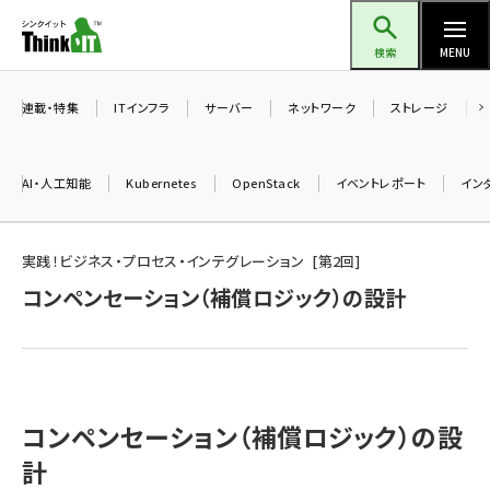
メ
Think IT（シンクイット）
イ
検索
MENU
ン
コ
連載・特集
ITインフラ
サーバー
ネットワーク
ストレージ
ン
テ
AI・人工知能
Kubernetes
OpenStack
イベントレポート
イン
ン
ツ
ai (2486)
に
実践！ビジネス・プロセス・インテグレーション
第
2
回
加藤銘のチーム貢献～仲間と築いた勝利の絆～ (2308)
移
コンペンセーション（補償ロジック）の設計
動
iot女子会 (2273)
北海道をのんびり旅する晴山佳須夫のヒント集！ (2025)
drupal (1947)
コンペンセーション（補償ロジック）の設
genai (1477)
計
abc123 (1352)