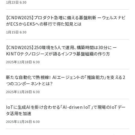
1月23日 6:30
【CNDW2025】プロダクト急増に備える基盤刷新 ーウェルスナビ
がECSからEKSへの移行で得た知見とは
1月15日 6:30
【CNDW2025】250環境を5人で運用、構築時間は30分に ー
KINTOテクノロジーズが語るインフラ基盤組織の作り方
2025年12月18日 6:30
新たな自動化で熱視線！ AIエージェントの「推論能力」を支える2
つのコンポーネントとは？
2025年11月28日 6:30
IoTに生成AIを掛け合わせる「AI-driven IoT」で現場のIoTデー
タ活用を加速
2025年11月26日 6:30