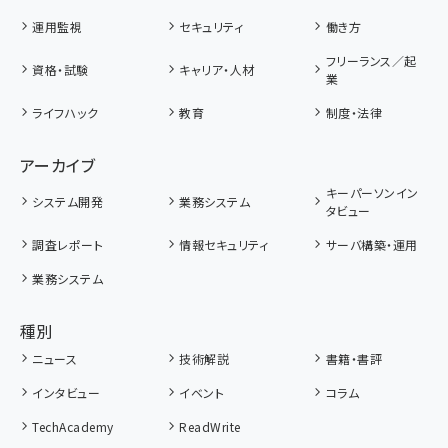
運用監視
セキュリティ
働き方
フリーランス／起
資格・試験
キャリア・人材
業
ライフハック
教育
制度・法律
アーカイブ
キーパーソンイン
システム開発
業務システム
タビュー
調査レポート
情報セキュリティ
サーバ構築・運用
業務システム
種別
ニュース
技術解説
書籍・書評
インタビュー
イベント
コラム
TechAcademy
ReadWrite