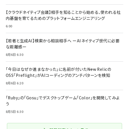
【クラウドネイティブ会議】相手を知ることから始める、使われる社
内基盤を育てるためのプラットフォームエンジニアリング
6:00
【若者と生成AI】検索から相談相手へ ーAIネイティブ世代に必要
な距離感ー
8月6日 6:30
「今日はなぜか進まなかった」に名前が付いた――New Relicの
OSS「Preflight」がAIコーディングのアンチパターンを検知
8月6日 6:20
「Ruby」の「Gosu」でデスクトップゲーム「Color」を開発してみよ
う
8月5日 6:30