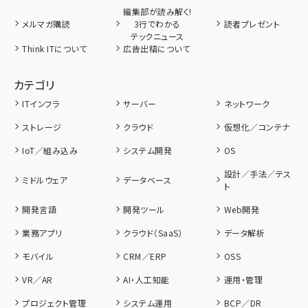
編集部が読み解く!
メルマガ購読
3行でわかる
読者プレゼント
テックニュース
Think ITについて
広告出稿について
カテゴリ
ITインフラ
サーバー
ネットワーク
ストレージ
クラウド
仮想化／コンテナ
IoT／組み込み
システム開発
OS
設計／手法／テス
ミドルウェア
データベース
ト
開発言語
開発ツール
Web開発
業務アプリ
クラウド（SaaS）
データ解析
モバイル
CRM／ERP
OSS
VR／AR
AI・人工知能
運用・管理
プロジェクト管理
システム運用
BCP／DR