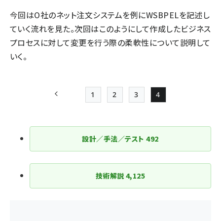
今回はO社のネット注文システムを例にWSBPELを記述し
ていく流れを見た。次回はこのようにして作成したビジネス
プロセスに対して変更を行う際の柔軟性について説明して
いく。
1
2
3
4
前ページ
Page
Page
Page
Page
ペー
ジ
設計／手法／テスト
492
送
り
技術解説
4,125