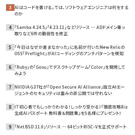
AIはコードを書ける。では、ソフトウェアエンジニアは何をする
のか
「Samba 4.24.5」「4.23.11」などリリース ─ ADドメイン乗っ
取りなど6件の脆弱性を修正
「今日はなぜか進まなかった」に名前が付いた――New Relicの
OSS「Preflight」がAIコーディングのアンチパターンを検知
「Ruby」の「Gosu」でデスクトップゲーム「Color」を開発して
みよう
NVIDIAら37社が「Open Secure AI Alliance」設立――AIエー
ジェントのセキュリティは重みの非公開では守れない
IT初心者でもしっかりわかる！しっかり受かる！『徹底攻略Biz
生成AIパスポート 教科書＆問題集』を5名様にプレゼント！
「NetBSD 11.0」リリース ─ 64ビットRISC-Vを正式サポート