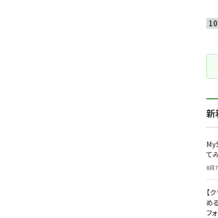
新
My
て
8月7
【
め
フ