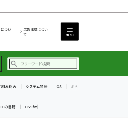
ITについ
広告出稿につい
て
MENU
T／組み込み
システム開発
OS
ミドルウェア
データベース
ai (2497)
加藤銘のチーム貢献～
k ITの書籍
OSSfm
仲間と築いた勝利の絆～
(2315)
iot女子会 (2281)