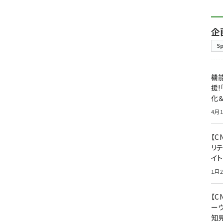
企
S
機能
援!
化＆
4月1
【C
リ
イ
1月2
【
ー
知