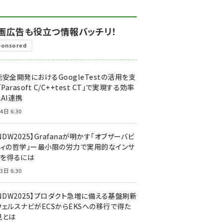
画広告も役立つ情報バッチリ！
ponsored
安全開発におけるGoogleTestの活用を支
「Parasoft C/C++test CT」で実現する効率
AI連携
4日 6:30
NDW2025】Grafanaが明かす「オブザーバビ
ティの哲学」ー最小限の労力で実用的なインサ
トを得るには
3日 6:30
CNDW2025】プロダクト急増に備える基盤刷新
ウェルスナビがECSからEKSへの移行で得た
見とは