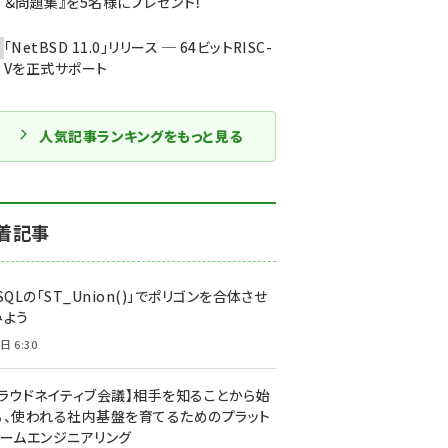
＆問題集』を5名様にプレゼント！
「NetBSD 11.0」リリース ─ 64ビットRISC-
Vを正式サポート
人気記事ランキングをもっと見る
着記事
SQLの「ST_Union()」でポリゴンを合体させ
みよう
日 6:30
クラウドネイティブ会議】相手を知ることから始
る、使われる社内基盤を育てるためのプラット
ォームエンジニアリング