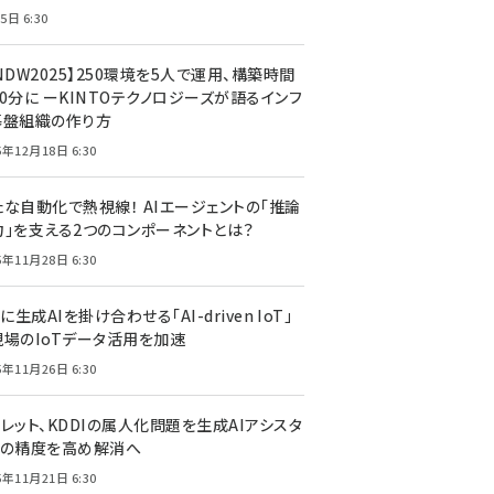
5日 6:30
NDW2025】250環境を5人で運用、構築時間
0分に ーKINTOテクノロジーズが語るインフ
基盤組織の作り方
5年12月18日 6:30
たな自動化で熱視線！ AIエージェントの「推論
力」を支える2つのコンポーネントとは？
5年11月28日 6:30
Tに生成AIを掛け合わせる「AI-driven IoT」
現場のIoTデータ活用を加速
5年11月26日 6:30
レット、KDDIの属人化問題を生成AIアシスタ
トの精度を高め解消へ
5年11月21日 6:30