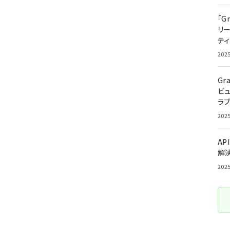
「G
リ
ティ
202
Gr
ビ
ラ
202
AP
解
202