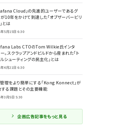
rafana Cloud」の先進的ユーザーであるグ
ーが10年をかけて到達した「オブザーバービリ
」とは
5年5月15日 6:30
afana Labs CTOのTom Wilkie氏インタ
ュー。スクラップアンドビルドから産まれた「ト
ブルシューティングの民主化」とは
5年4月21日 6:30
I管理をより簡単にする「Kong Konnect」が
決する課題とその主要機能
5年3月5日 5:30
企画広告記事をもっと見る