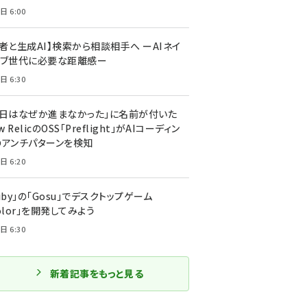
日 6:00
者と生成AI】検索から相談相手へ ーAIネイ
ィブ世代に必要な距離感ー
日 6:30
今日はなぜか進まなかった」に名前が付いた
New RelicのOSS「Preflight」がAIコーディン
のアンチパターンを検知
日 6:20
uby」の「Gosu」でデスクトップゲーム
olor」を開発してみよう
日 6:30
新着記事をもっと見る