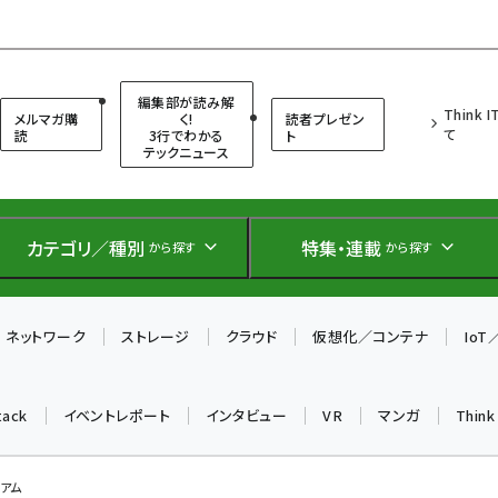
（シンクイット）
編集部が読み解
Think 
メルマガ購
く!
読者プレゼン
て
読
3行でわかる
ト
テックニュース
カテゴリ／種別
特集・連載
から探す
から探す
ネットワーク
ストレージ
クラウド
仮想化／コンテナ
Io
tack
イベントレポート
インタビュー
VR
マンガ
Thin
シアム