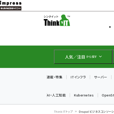
メ
イ
ソフト開発
Think IT
ン
企業IT
コ
製品導入
ン
Web担当者
EC担当者
テ
IoT・AI
ン
DCクラウド
人気／注目
から探す
研究・調査
ツ
エネルギー
に
ドローン
移
連載・特集
ITインフラ
サーバー
教育講座
動
AI・人工知能
Kubernetes
OpenS
Think ITトップ
Drupal ビジネスコンソー