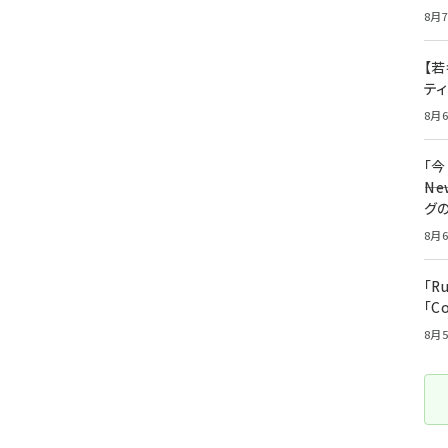
8月7
【若
テ
8月6
「
――
グ
8月6
「R
「C
8月5