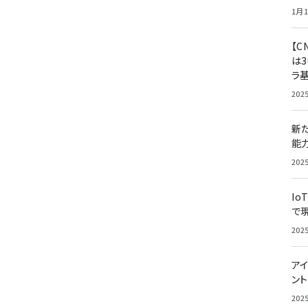
1月1
【C
は3
ラ
202
新
能
202
Io
で
202
アイ
ン
202