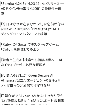
「Samba 4.24.5」「4.23.11」などリリース ─
ADドメイン乗っ取りなど6件の脆弱性を修
正
「今日はなぜか進まなかった」に名前が付い
た――New RelicのOSS「Preflight」がAIコー
ディングのアンチパターンを検知
「Ruby」の「Gosu」でデスクトップゲーム
「Color」を開発してみよう
【若者と生成AI】検索から相談相手へ ーAI
ネイティブ世代に必要な距離感ー
NVIDIAら37社が「Open Secure AI
Alliance」設立――AIエージェントのセキュリ
ティは重みの非公開では守れない
IT初心者でもしっかりわかる！しっかり受か
る！『徹底攻略Biz 生成AIパスポート 教科書