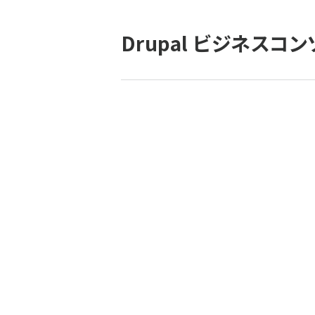
パ
Drupal ビジネスコ
ン
く
ず