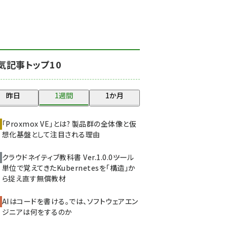
北海道をのんびり旅する
晴山佳須夫のヒント集！
(2037)
drupal (1956)
気記事トップ10
genai (1484)
abc123 (1360)
昨日
1週間
1か月
ai crunch (1355)
「Proxmox VE」とは? 製品群の全体像と仮
想化基盤として注目される理由
クラウドネイティブ教科書 Ver.1.0.0――ツール
単位で覚えてきたKubernetesを「構造」か
ら捉え直す無償教材
AIはコードを書ける。では、ソフトウェアエン
ジニアは何をするのか