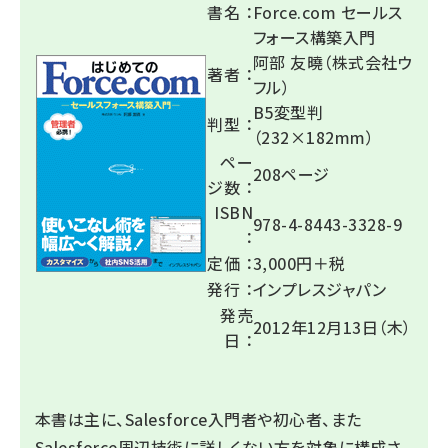
書名 ：
Force.com セールス
フォース構築入門
阿部 友曉（株式会社ウ
著者 ：
フル）
B5変型判
判型 ：
（232×182mm）
ペー
208ページ
ジ数 ：
ISBN
978-4-8443-3328-9
：
定価 ：
3,000円＋税
発行 ：
インプレスジャパン
発売
2012年12月13日（木）
日 ：
本書は主に、Salesforce入門者や初心者、また
Salesforce周辺技術に詳しくない方を対象に構成さ