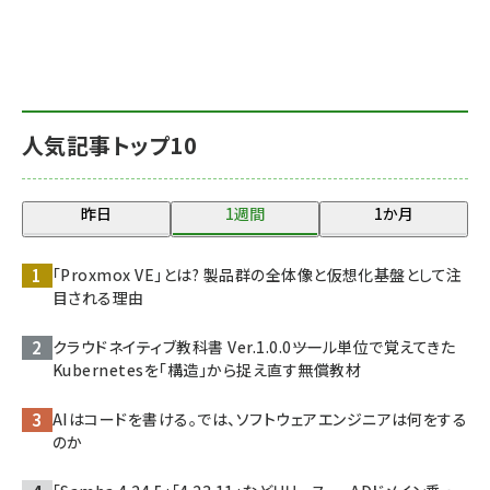
人気記事トップ10
昨日
1週間
1か月
「Proxmox VE」とは? 製品群の全体像と仮想化基盤として注
目される理由
クラウドネイティブ教科書 Ver.1.0.0――ツール単位で覚えてきた
Kubernetesを「構造」から捉え直す無償教材
AIはコードを書ける。では、ソフトウェアエンジニアは何をする
のか