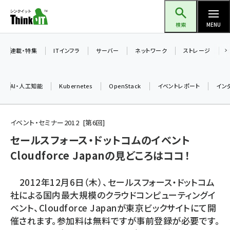
メ
Think IT（シンクイット）
イ
検索
MENU
ン
コ
連載・特集
ITインフラ
サーバー
ネットワーク
ストレージ
ン
テ
AI・人工知能
Kubernetes
OpenStack
イベントレポート
イン
ン
ツ
ai (2508)
に
イベント・セミナー2012
第
6
回
加藤銘のチーム貢献～仲間と築いた勝利の絆～ (2329)
移
セールスフォース・ドットコムのイベント
動
Cloudforce Japanの見どころはココ！
iot女子会 (2295)
北海道をのんびり旅する晴山佳須夫のヒント集！ (2050)
2012年12月6日（木）、セールスフォース・ドットコム
drupal (1966)
社による国内最大規模のクラウドコンピューティングイ
ベント、Cloudforce Japanが東京ビックサイトにて開
genai (1494)
催されます。参加料は無料ですが事前登録が必要です。
abc123 (1371)