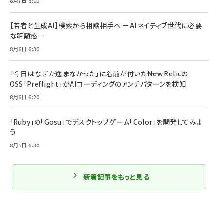
8月7日 6:00
【若者と生成AI】検索から相談相手へ ーAIネイティブ世代に必要
な距離感ー
8月6日 6:30
「今日はなぜか進まなかった」に名前が付いた――New Relicの
OSS「Preflight」がAIコーディングのアンチパターンを検知
8月6日 6:20
「Ruby」の「Gosu」でデスクトップゲーム「Color」を開発してみよ
う
8月5日 6:30
新着記事をもっと見る