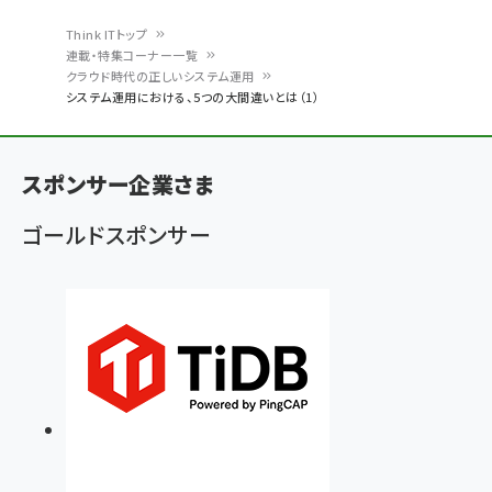
Think ITトップ
連載・特集コーナー一覧
パ
クラウド時代の正しいシステム運用
システム運用における、5つの大間違いとは（1）
ン
く
ず
スポンサー企業さま
ゴールドスポンサー