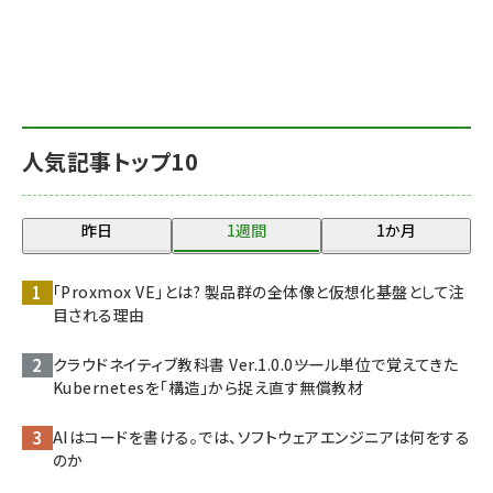
人気記事トップ10
昨日
1週間
1か月
「Proxmox VE」とは? 製品群の全体像と仮想化基盤として注
目される理由
クラウドネイティブ教科書 Ver.1.0.0――ツール単位で覚えてきた
Kubernetesを「構造」から捉え直す無償教材
AIはコードを書ける。では、ソフトウェアエンジニアは何をする
のか