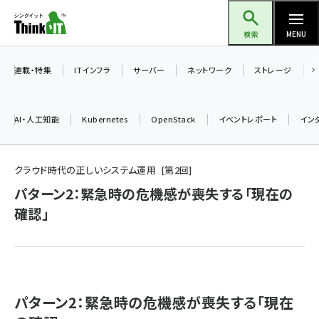
メ
Think IT（シンクイット）
イ
検索
MENU
ン
コ
連載・特集
ITインフラ
サーバー
ネットワーク
ストレージ
ン
テ
AI・人工知能
Kubernetes
OpenStack
イベントレポート
イン
ン
ツ
ai (2504)
に
クラウド時代の正しいシステム運用
第
2
回
加藤銘のチーム貢献～仲間と築いた勝利の絆～ (2325)
移
パターン2：緊急時の危機感が喪失する「現在の
動
確認」
iot女子会 (2290)
北海道をのんびり旅する晴山佳須夫のヒント集！ (2047)
drupal (1963)
genai (1492)
パターン2：緊急時の危機感が喪失する「現在
abc123 (1367)