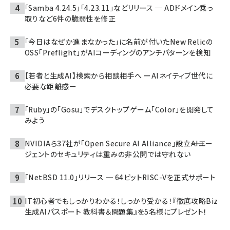
「Samba 4.24.5」「4.23.11」などリリース ─ ADドメイン乗っ
取りなど6件の脆弱性を修正
「今日はなぜか進まなかった」に名前が付いた――New Relicの
OSS「Preflight」がAIコーディングのアンチパターンを検知
【若者と生成AI】検索から相談相手へ ーAIネイティブ世代に
必要な距離感ー
「Ruby」の「Gosu」でデスクトップゲーム「Color」を開発して
みよう
NVIDIAら37社が「Open Secure AI Alliance」設立――AIエー
ジェントのセキュリティは重みの非公開では守れない
「NetBSD 11.0」リリース ─ 64ビットRISC-Vを正式サポート
IT初心者でもしっかりわかる！しっかり受かる！『徹底攻略Biz
生成AIパスポート 教科書＆問題集』を5名様にプレゼント！