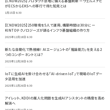
【CNDW2025】プロダクト急増に備える基盤刷新 ーウェルスナビ
がECSからEKSへの移行で得た知見とは
1月15日 6:30
【CNDW2025】250環境を5人で運用、構築時間は30分に ー
KINTOテクノロジーズが語るインフラ基盤組織の作り方
2025年12月18日 6:30
新たな自動化で熱視線！ AIエージェントの「推論能力」を支える2
つのコンポーネントとは？
2025年11月28日 6:30
IoTに生成AIを掛け合わせる「AI-driven IoT」で現場のIoTデー
タ活用を加速
2025年11月26日 6:30
アイレット、KDDIの属人化問題を生成AIアシスタントの精度を高め
解消へ
2025年11月21日 6:30