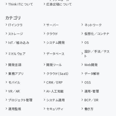
Think ITについて
広告出稿について
カテゴリ
ITインフラ
サーバー
ネットワーク
ストレージ
クラウド
仮想化／コンテナ
IoT／組み込み
システム開発
OS
設計／手法／テス
ミドルウェア
データベース
ト
開発言語
開発ツール
Web開発
業務アプリ
クラウド（SaaS）
データ解析
モバイル
CRM／ERP
OSS
VR／AR
AI・人工知能
運用・管理
プロジェクト管理
システム運用
BCP／DR
運用監視
セキュリティ
働き方