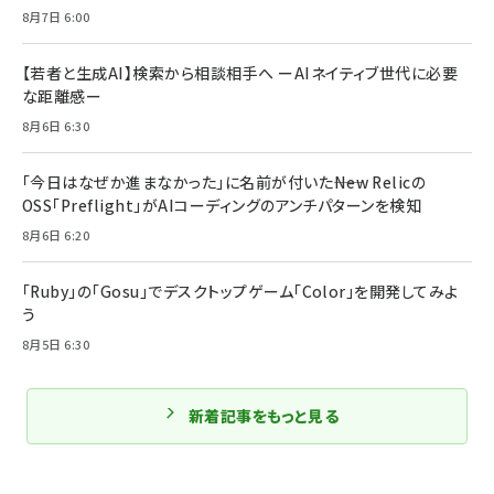
8月7日 6:00
【若者と生成AI】検索から相談相手へ ーAIネイティブ世代に必要
な距離感ー
8月6日 6:30
「今日はなぜか進まなかった」に名前が付いた――New Relicの
OSS「Preflight」がAIコーディングのアンチパターンを検知
8月6日 6:20
「Ruby」の「Gosu」でデスクトップゲーム「Color」を開発してみよ
う
8月5日 6:30
新着記事をもっと見る