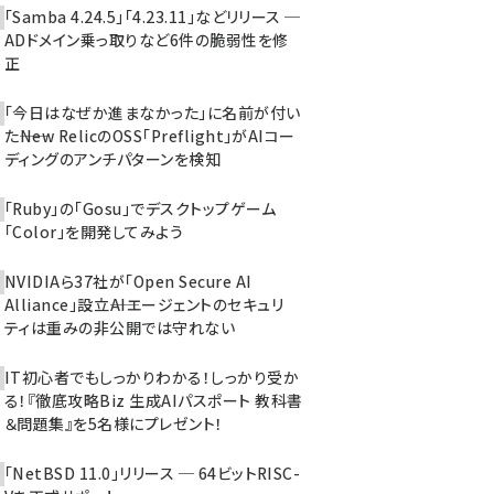
「Samba 4.24.5」「4.23.11」などリリース ─
ADドメイン乗っ取りなど6件の脆弱性を修
正
「今日はなぜか進まなかった」に名前が付い
た――New RelicのOSS「Preflight」がAIコー
ディングのアンチパターンを検知
「Ruby」の「Gosu」でデスクトップゲーム
「Color」を開発してみよう
NVIDIAら37社が「Open Secure AI
Alliance」設立――AIエージェントのセキュリ
ティは重みの非公開では守れない
IT初心者でもしっかりわかる！しっかり受か
る！『徹底攻略Biz 生成AIパスポート 教科書
＆問題集』を5名様にプレゼント！
「NetBSD 11.0」リリース ─ 64ビットRISC-