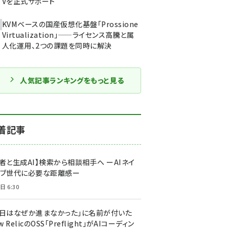
Vを正式サポート
KVMベースの国産仮想化基盤「Prossione
Virtualization」——ライセンス高騰と属
人化運用、2つの課題を同時に解決
人気記事ランキングをもっと見る
着記事
者と生成AI】検索から相談相手へ ーAIネイ
ィブ世代に必要な距離感ー
日 6:30
今日はなぜか進まなかった」に名前が付いた
New RelicのOSS「Preflight」がAIコーディン