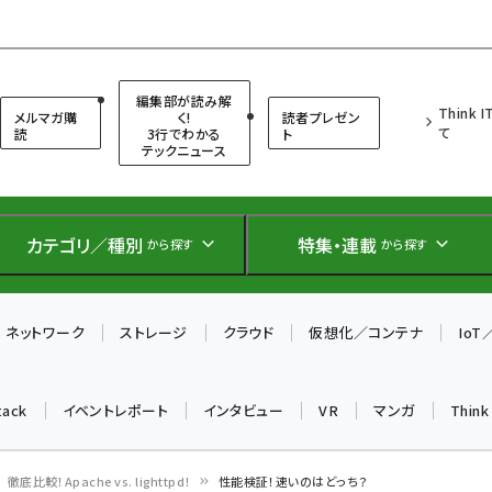
（シンクイット）
編集部が読み解
Think 
メルマガ購
く!
読者プレゼン
て
読
3行でわかる
ト
テックニュース
カテゴリ／種別
特集・連載
から探す
から探す
ネットワーク
ストレージ
クラウド
仮想化／コンテナ
Io
tack
イベントレポート
インタビュー
VR
マンガ
Thin
徹底比較！Apache vs. lighttpd！
性能検証！速いのはどっち？