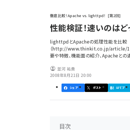
パ
徹底比較！Apache vs. lighttpd！
第
2
回
ン
性能検証！速いのはど
く
ず
lighttpdとApacheの処理性能を比較
（http://www.thinkit.co.jp/ar
要や特徴、機能面の紹介、Apacheと
並河 祐貴
2008年8月21日 20:00
シェア
ポスト
はてブ
目次