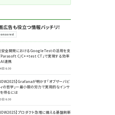
画広告も役立つ情報バッチリ！
ponsored
安全開発におけるGoogleTestの活用を支
「Parasoft C/C++test CT」で実現する効率
AI連携
4日 6:30
NDW2025】Grafanaが明かす「オブザーバビ
ティの哲学」ー最小限の労力で実用的なインサ
トを得るには
3日 6:30
CNDW2025】プロダクト急増に備える基盤刷新