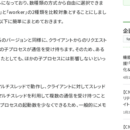
モジュールになっており、数種類の方式から自由に選択できま
k」と「worker」の2種類を比較対象とすることにしまし
いて、以下に簡単にまとめておきます。
企
1.3系のバージョンと同様に、クライアントからのリクエスト
S
の子プロセスが通信を受け持ちます。そのため、ある
機能
たとしても、ほかの子プロセスには影響しないといっ
援!
化＆
4月1
がマルチスレッドで動作し、クライアントに対してスレッド
【C
マルチスレッドを利用して複数の通信を受け持つこと
リ
比べ子プロセスの起動数を少なくできるため、一般的にメモ
イ
1月2
【