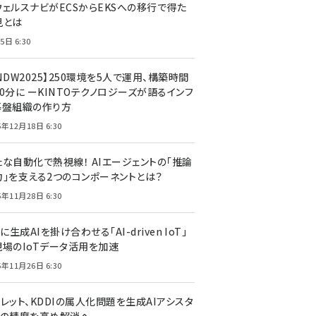
ウェルスナビがECSからEKSへの移行で得た
見とは
5日 6:30
NDW2025】250環境を5人で運用、構築時間
0分に ーKINTOテクノロジーズが語るインフ
基盤組織の作り方
5年12月18日 6:30
たな自動化で熱視線！ AIエージェントの「推論
力」を支える2つのコンポーネントとは？
5年11月28日 6:30
Tに生成AIを掛け合わせる「AI-driven IoT」
現場のIoTデータ活用を加速
5年11月26日 6:30
レット、KDDIの属人化問題を生成AIアシスタ