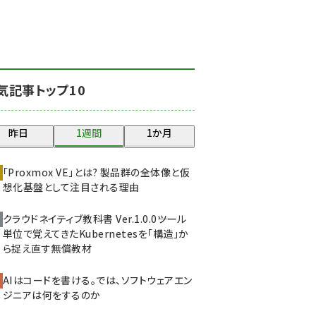
北海道をのんびり旅する
晴山佳須夫のヒント集！
(2017)
drupal (1940)
気記事トップ10
genai (1473)
ai crunch (1347)
昨日
1週間
1か月
abc123 (1346)
「Proxmox VE」とは? 製品群の全体像と仮
想化基盤として注目される理由
クラウドネイティブ教科書 Ver.1.0.0――ツール
単位で覚えてきたKubernetesを「構造」か
ら捉え直す無償教材
AIはコードを書ける。では、ソフトウェアエン
ジニアは何をするのか