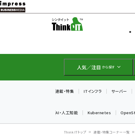
メ
イ
ソフト開発
Think IT
ン
企業IT
コ
製品導入
ン
Web担当者
EC担当者
テ
IoT・AI
ン
DCクラウド
人気／注目
から探す
研究・調査
ツ
エネルギー
に
ドローン
移
連載・特集
ITインフラ
サーバー
教育講座
動
AI・人工知能
Kubernetes
OpenS
Think ITトップ
連載・特集コーナー一覧