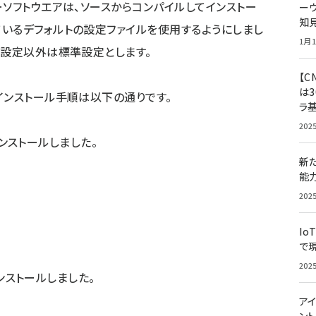
ソフトウエアは、ソースからコンパイルしてインストー
ー
知
いるデフォルトの設定ファイルを使用するようにしまし
1月1
の設定以外は標準設定とします。
【C
は3
ンストール手順は以下の通りです。
ラ
202
にインストールしました。
新
能
202
Io
で
202
インストールしました。
アイ