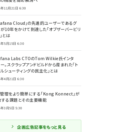
トの精度を高め解消へ
5年11月21日 6:30
rafana Cloud」の先進的ユーザーであるグ
ーが10年をかけて到達した「オブザーバービリ
」とは
5年5月15日 6:30
afana Labs CTOのTom Wilkie氏インタ
ュー。スクラップアンドビルドから産まれた「ト
ブルシューティングの民主化」とは
5年4月21日 6:30
I管理をより簡単にする「Kong Konnect」が
決する課題とその主要機能
5年3月5日 5:30
企画広告記事をもっと見る