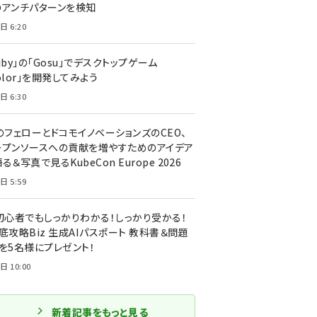
のアンチパターンを検知
日 6:20
uby」の「Gosu」でデスクトップゲーム
olor」を開発してみよう
日 6:30
のフェローとドコモイノベーションズのCEO、
ープンソースへの貢献を増やすためのアイデア
る＆写真で見るKubeCon Europe 2026
日 5:59
T初心者でもしっかりわかる！しっかり受かる！
底攻略Biz 生成AIパスポート 教科書＆問題
』を5名様にプレゼント！
日 10:00
新着記事をもっと見る