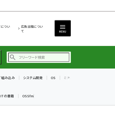
ITについ
広告出稿につい
て
MENU
T／組み込み
システム開発
OS
ミドルウェア
データベース
ai (2480)
加藤銘のチーム貢献～
k ITの書籍
OSSfm
仲間と築いた勝利の絆～
(2304)
iot女子会 (2263)