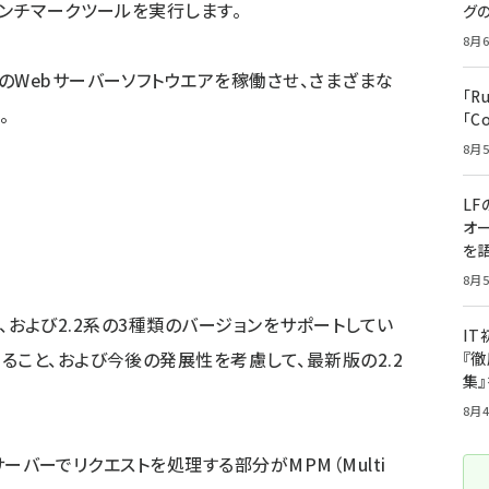
ベンチマークツールを実行します。
グ
8月6
Webサーバーソフトウエアを稼働させ、さまざまな
「R
。
「C
8月5
LF
オ
を語
8月5
0系、および2.2系の3種類のバージョンをサポートしてい
I
ること、および今後の発展性を考慮して、最新版の2.2
『徹
集
8月4
サーバーでリクエストを処理する部分がMPM（Multi