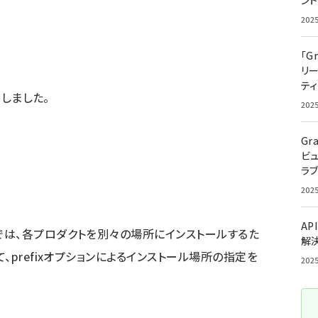
ン
202
「G
リ
ティ
ルしました。
202
Gr
ビ
ラ
202
AP
は、各プロダクトを別々の場所にインストールするた
解
、prefixオプションによるインストール場所の指定を
202