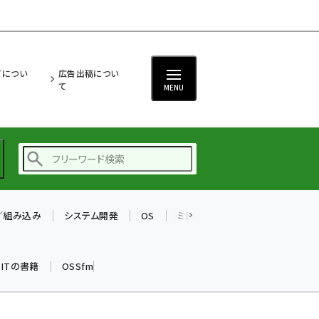
ITについ
広告出稿につい
て
MENU
T／組み込み
システム開発
OS
ミドルウェア
データベース
ai (2493)
加藤銘のチーム貢献～
k ITの書籍
OSSfm
仲間と築いた勝利の絆～
(2314)
iot女子会 (2279)