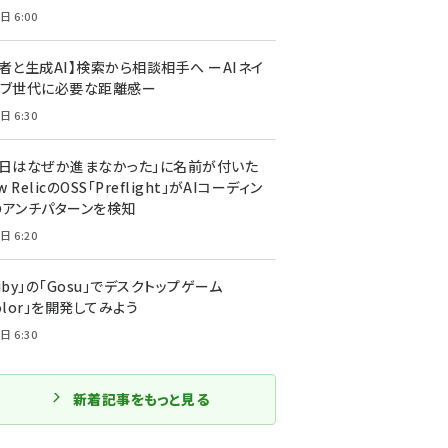
日 6:00
者と生成AI】検索から相談相手へ ーAIネイ
ィブ世代に必要な距離感ー
日 6:30
今日はなぜか進まなかった」に名前が付いた
New RelicのOSS「Preflight」がAIコーディン
のアンチパターンを検知
日 6:20
uby」の「Gosu」でデスクトップゲーム
olor」を開発してみよう
日 6:30
新着記事をもっと見る