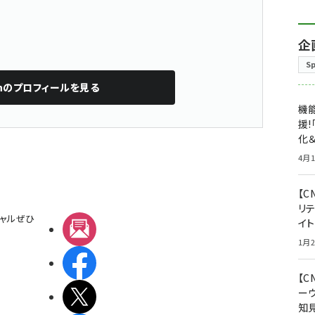
企
S
n
のプロフィールを見る
機能
援!
化＆
4月1
【C
リ
ャルぜひ
イ
メルマガ
1月2
Facebook
【
ー
X(エックス)
知