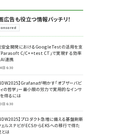
画広告も役立つ情報バッチリ！
ponsored
安全開発におけるGoogleTestの活用を支
「Parasoft C/C++test CT」で実現する効率
AI連携
4日 6:30
NDW2025】Grafanaが明かす「オブザーバビ
ティの哲学」ー最小限の労力で実用的なインサ
トを得るには
3日 6:30
CNDW2025】プロダクト急増に備える基盤刷新
ウェルスナビがECSからEKSへの移行で得た
見とは