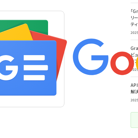
「G
リ
ティ
202
Gr
ビ
ラ
202
AP
解
202