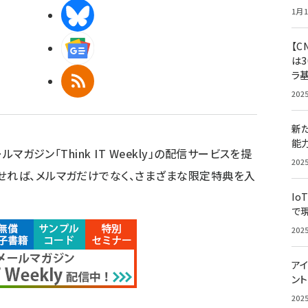
1月1
BlueSky
【C
Googleニュース
は3
ラ
RSS
202
新
能
ルマガジン「Think IT Weekly」の配信サービスを提
202
せれば、メルマガだけでなく、さまざまな限定特典を入
Io
で
202
アイ
ン
202