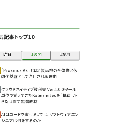
北海道をのんびり旅する
晴山佳須夫のヒント集！
(2034)
drupal (1955)
気記事トップ10
genai (1483)
abc123 (1358)
昨日
1週間
1か月
ai crunch (1353)
「Proxmox VE」とは? 製品群の全体像と仮
想化基盤として注目される理由
クラウドネイティブ教科書 Ver.1.0.0――ツール
単位で覚えてきたKubernetesを「構造」か
ら捉え直す無償教材
AIはコードを書ける。では、ソフトウェアエン
ジニアは何をするのか