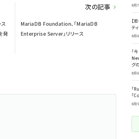
次の記事
8月7
【若
ース
MariaDB Foundation、「MariaDB
テ
」を発
Enterprise Server」リリース
8月6
「
――
グ
8月6
「R
「C
8月5