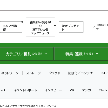
（シンクイット）
編集部が読み解
Think 
メルマガ購
く!
読者プレゼン
て
読
3行でわかる
ト
テックニュース
カテゴリ／種別
特集・連載
から探す
から探す
ネットワーク
ストレージ
クラウド
仮想化／コンテナ
Io
tack
イベントレポート
インタビュー
VR
マンガ
Thin
トコルアナライザ「Wireshark 3.0.0」リリース