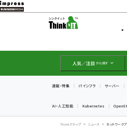
メ
イ
ソフト開発
Think IT
ン
企業IT
コ
製品導入
ン
Web担当者
EC担当者
テ
IoT・AI
ン
DCクラウド
人気／注目
から探す
研究・調査
ツ
エネルギー
に
ドローン
移
連載・特集
ITインフラ
サーバー
教育講座
動
AI・人工知能
Kubernetes
OpenS
Think ITトップ
ニュース
ネットワークプロ