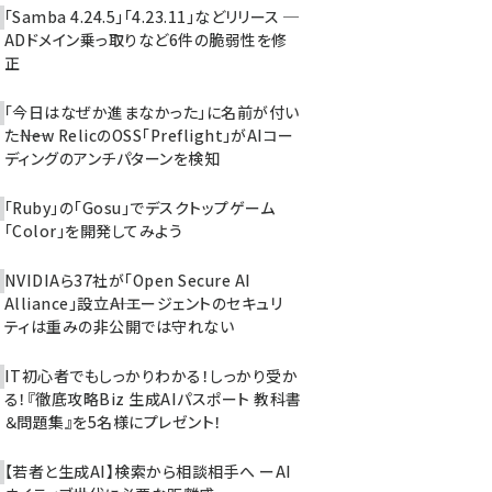
「Samba 4.24.5」「4.23.11」などリリース ─
ADドメイン乗っ取りなど6件の脆弱性を修
正
「今日はなぜか進まなかった」に名前が付い
た――New RelicのOSS「Preflight」がAIコー
ディングのアンチパターンを検知
「Ruby」の「Gosu」でデスクトップゲーム
「Color」を開発してみよう
NVIDIAら37社が「Open Secure AI
Alliance」設立――AIエージェントのセキュリ
ティは重みの非公開では守れない
IT初心者でもしっかりわかる！しっかり受か
る！『徹底攻略Biz 生成AIパスポート 教科書
＆問題集』を5名様にプレゼント！
【若者と生成AI】検索から相談相手へ ーAI