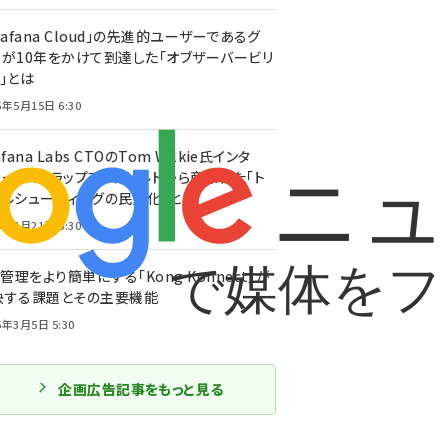
rafana Cloud」の先進的ユーザーであるグ
ーが10年をかけて到達した「オブザーバービリ
」とは
5年5月15日 6:30
afana Labs CTOのTom Wilkie氏インタ
ュー。スクラップアンドビルドから産まれた「ト
ブルシューティングの民主化」とは
5年4月21日 6:30
I管理をより簡単にする「Kong Konnect」が
決する課題とその主要機能
5年3月5日 5:30
企画広告記事をもっと見る