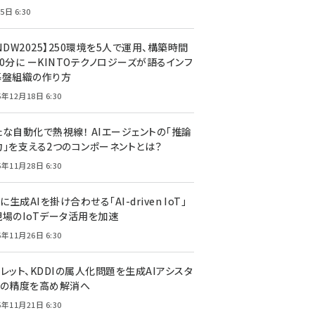
5日 6:30
NDW2025】250環境を5人で運用、構築時間
0分に ーKINTOテクノロジーズが語るインフ
基盤組織の作り方
5年12月18日 6:30
たな自動化で熱視線！ AIエージェントの「推論
力」を支える2つのコンポーネントとは？
5年11月28日 6:30
Tに生成AIを掛け合わせる「AI-driven IoT」
現場のIoTデータ活用を加速
5年11月26日 6:30
レット、KDDIの属人化問題を生成AIアシスタ
トの精度を高め解消へ
5年11月21日 6:30