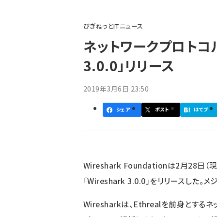
パ
びぎねっとITニュース
ン
ネットワークプロトコルア
く
3.0.0」リリース
ず
2019年3月6日 23:50
シェア
ポスト
はてブ
Wireshark Foundation
は2月28日（
「Wireshark 3.0.0」をリリースし
Wiresharkは、Ethrealを前身