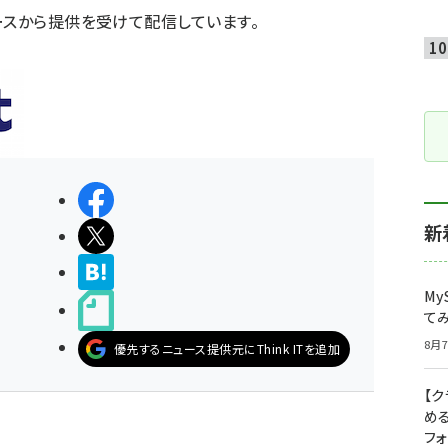
ースから提供を受けて配信しています。
シェアする
新
ポストする
>ブクマする
My
noteで書く
て
8月7
優先するニュース提供元にThink ITを追加
【
め
フ