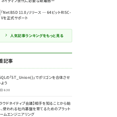
ネイティブ世代に必要な距離感ー
「NetBSD 11.0」リリース ─ 64ビットRISC-
Vを正式サポート
人気記事ランキングをもっと見る
着記事
SQLの「ST_Union()」でポリゴンを合体させ
みよう
日 6:30
クラウドネイティブ会議】相手を知ることから始
る、使われる社内基盤を育てるためのプラット
ォームエンジニアリング