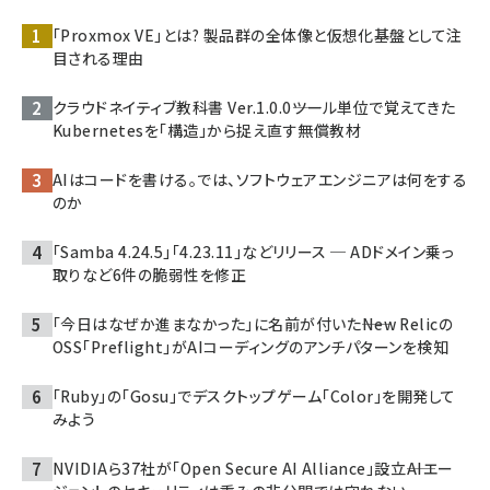
「Proxmox VE」とは? 製品群の全体像と仮想化基盤として注
目される理由
クラウドネイティブ教科書 Ver.1.0.0――ツール単位で覚えてきた
Kubernetesを「構造」から捉え直す無償教材
AIはコードを書ける。では、ソフトウェアエンジニアは何をする
のか
「Samba 4.24.5」「4.23.11」などリリース ─ ADドメイン乗っ
取りなど6件の脆弱性を修正
「今日はなぜか進まなかった」に名前が付いた――New Relicの
OSS「Preflight」がAIコーディングのアンチパターンを検知
「Ruby」の「Gosu」でデスクトップゲーム「Color」を開発して
みよう
NVIDIAら37社が「Open Secure AI Alliance」設立――AIエー