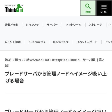
メ
Think IT（シンクイット）
イ
検索
MENU
ン
コ
連載・特集
ITインフラ
サーバー
ネットワーク
ストレージ
ン
テ
AI・人工知能
Kubernetes
OpenStack
イベントレポート
イン
ン
ツ
ai (2480)
に
改めて知っておきたいRed Hat Enterprise Linux 4 - サーバ編
第
2
回
加藤銘のチーム貢献～仲間と築いた勝利の絆～ (2304)
移
ブレードサーバから管理ノードへイメージ吸い上
動
iot女子会 (2263)
げる場合
北海道をのんびり旅する晴山佳須夫のヒント集！ (2017)
drupal (1940)
genai (1473)
ブレードサーバから管理ノードへイメージ吸い
ai crunch (1347)