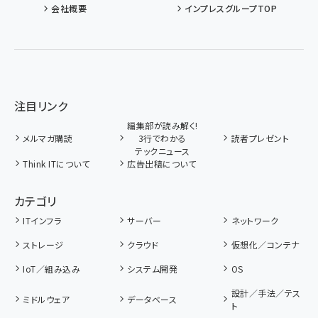
会社概要
インプレスグループTOP
注目リンク
編集部が読み解く!
メルマガ購読
3行でわかる
読者プレゼント
テックニュース
Think ITについて
広告出稿について
カテゴリ
ITインフラ
サーバー
ネットワーク
ストレージ
クラウド
仮想化／コンテナ
IoT／組み込み
システム開発
OS
設計／手法／テス
ミドルウェア
データベース
ト