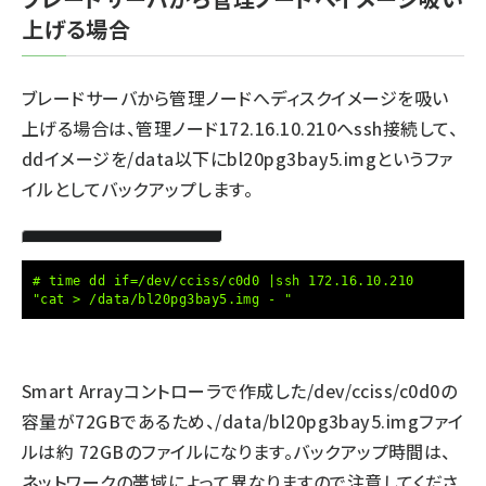
上げる場合
abc123 (1346)
ブレードサーバから管理ノードへディスクイメージを吸い
上げる場合は、管理ノード172.16.10.210へssh接続して、
ddイメージを/data以下にbl20pg3bay5.imgというファ
イルとしてバックアップします。
# time dd if=/dev/cciss/c0d0 |ssh 172.16.10.210
"cat > /data/bl20pg3bay5.img - "
Smart Arrayコントローラで作成した/dev/cciss/c0d0の
容量が72GBであるため、/data/bl20pg3bay5.imgファイ
ルは約 72GBのファイルになります。バックアップ時間は、
ネットワークの帯域によって異なりますので注意してくださ