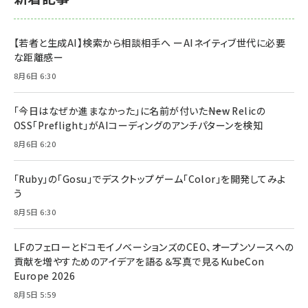
【若者と生成AI】検索から相談相手へ ーAIネイティブ世代に必要
な距離感ー
8月6日 6:30
「今日はなぜか進まなかった」に名前が付いた――New Relicの
OSS「Preflight」がAIコーディングのアンチパターンを検知
8月6日 6:20
「Ruby」の「Gosu」でデスクトップゲーム「Color」を開発してみよ
う
8月5日 6:30
LFのフェローとドコモイノベーションズのCEO、オープンソースへの
貢献を増やすためのアイデアを語る＆写真で見るKubeCon
Europe 2026
8月5日 5:59