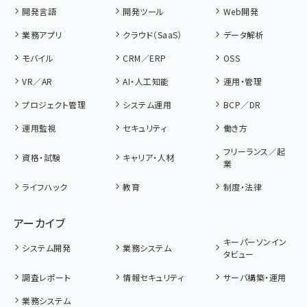
開発言語
開発ツール
Web開発
業務アプリ
クラウド（SaaS）
データ解析
モバイル
CRM／ERP
OSS
VR／AR
AI・人工知能
運用・管理
プロジェクト管理
システム運用
BCP／DR
運用監視
セキュリティ
働き方
フリーランス／起
資格・試験
キャリア・人材
業
ライフハック
教育
制度・法律
アーカイブ
キーパーソンイン
システム開発
業務システム
タビュー
調査レポート
情報セキュリティ
サーバ構築・運用
業務システム