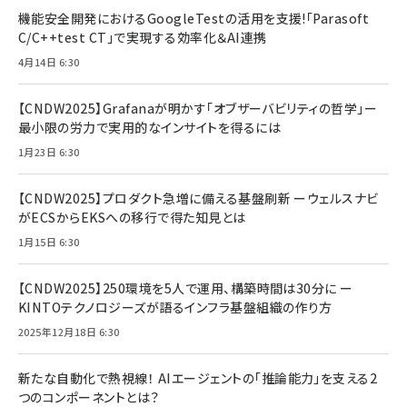
機能安全開発におけるGoogleTestの活用を支援!「Parasoft
C/C++test CT」で実現する効率化＆AI連携
4月14日 6:30
【CNDW2025】Grafanaが明かす「オブザーバビリティの哲学」ー
最小限の労力で実用的なインサイトを得るには
1月23日 6:30
【CNDW2025】プロダクト急増に備える基盤刷新 ーウェルスナビ
がECSからEKSへの移行で得た知見とは
1月15日 6:30
【CNDW2025】250環境を5人で運用、構築時間は30分に ー
KINTOテクノロジーズが語るインフラ基盤組織の作り方
2025年12月18日 6:30
新たな自動化で熱視線！ AIエージェントの「推論能力」を支える2
つのコンポーネントとは？