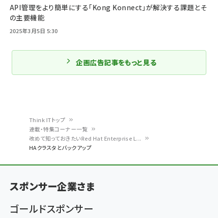
API管理をより簡単にする「Kong Konnect」が解決する課題とそ
の主要機能
2025年3月5日 5:30
企画広告記事をもっと見る
Think ITトップ
連載・特集コーナー一覧
パ
改めて知っておきたいRed Hat Enterprise L...
HAクラスタとバックアップ
ン
く
ず
スポンサー企業さま
ゴールドスポンサー