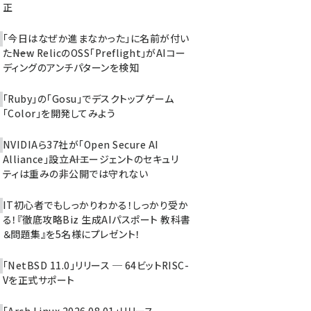
正
「今日はなぜか進まなかった」に名前が付い
た――New RelicのOSS「Preflight」がAIコー
ディングのアンチパターンを検知
「Ruby」の「Gosu」でデスクトップゲーム
「Color」を開発してみよう
NVIDIAら37社が「Open Secure AI
Alliance」設立――AIエージェントのセキュリ
ティは重みの非公開では守れない
IT初心者でもしっかりわかる！しっかり受か
る！『徹底攻略Biz 生成AIパスポート 教科書
＆問題集』を5名様にプレゼント！
「NetBSD 11.0」リリース ─ 64ビットRISC-
Vを正式サポート