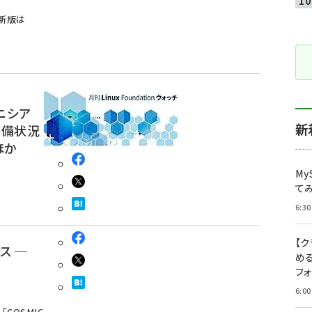
最新版は
ニシア
新
A準備状況
ほか
My
て
6:30
【
ース ─
め
フ
6:00
6」「COSMIC