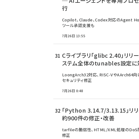
─ AIエージェントを専用プロ
行
Copilot、Claude、Codex対応のAgent 
ツール承認支援も
7月26日 13:55
Cライブラリ「glibc 2.40」リリ
ステム全体のtunables設定
LoongArch32対応、RISC-VやAArch6
セキュリティ修正
7月26日 0:48
「Python 3.14.7/3.13.15」
約900件の修正・改善
tarfileの脆弱性、HTML/XML処理のD
修正