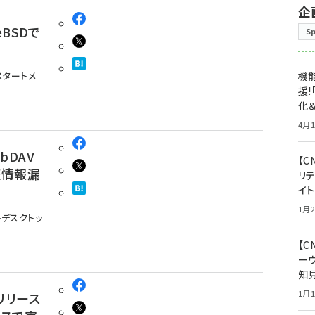
企
eeBSDで
S
、スタートメ
機能
援!
化＆
4月1
ebDAV
【C
証情報漏
リ
イ
1月2
トデスクトッ
【
ー
知
1月1
0」リリース