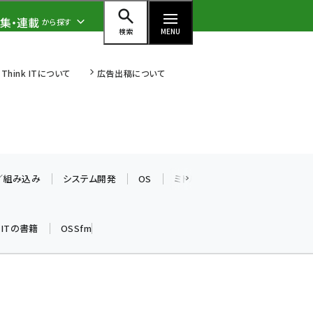
集・連載
から探す
検索
MENU
Think ITについて
広告出稿について
ai (2486)
加藤銘のチーム貢献～仲間と築い
た勝利の絆～ (2308)
T／組み込み
システム開発
OS
ミドルウェア
データベース
iot女子会 (2273)
k ITの書籍
OSSfm
北海道をのんびり旅する晴山佳須
夫のヒント集！ (2025)
drupal (1947)
genai (1477)