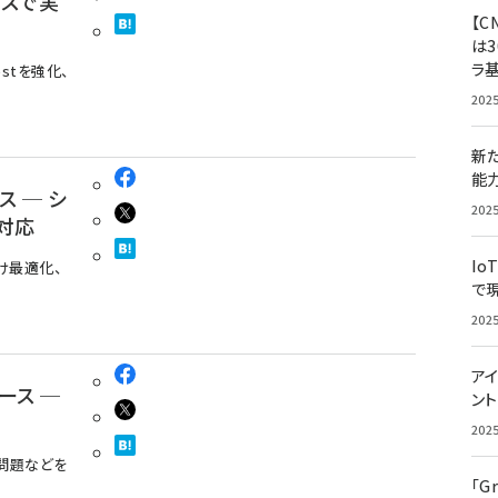
セスで実
【C
は3
ラ
Hostを強化、
202
新
能
ース ─ シ
202
に対応
Io
4向け最適化、
で
202
アイ
リリース ─
ン
202
oS問題などを
「G