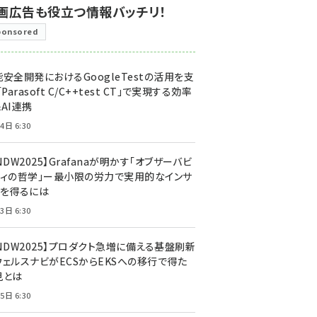
画広告も役立つ情報バッチリ！
ponsored
安全開発におけるGoogleTestの活用を支
「Parasoft C/C++test CT」で実現する効率
AI連携
4日 6:30
NDW2025】Grafanaが明かす「オブザーバビ
ティの哲学」ー最小限の労力で実用的なインサ
トを得るには
3日 6:30
CNDW2025】プロダクト急増に備える基盤刷新
ウェルスナビがECSからEKSへの移行で得た
見とは
5日 6:30