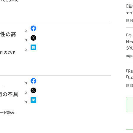
【若
テ
8月6
緊急性の高
「
――
グ
22件のCVE
8月6
「R
「C
 ─
8月5
画面の不具
コード読み