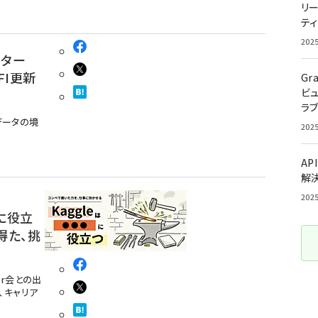
リ
ティ
202
ーター
EFI更新
Gr
ビ
ラ
データの境
202
AP
解
202
」に役立
得た、挑
er会との出
、キャリア