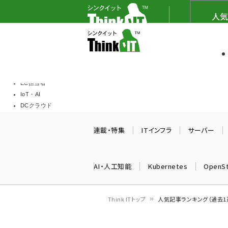
メ
Think IT（シンクイッ
人気
イ
ソフト開発
Think I
ン
企業IT
コ
製品導入
ン
Web担当者
EC担当者
テ
IoT・AI
ン
DCクラウド
研究・調査
ツ
連載・特集
ITインフラ
サーバー
エネルギー
に
ドローン
移
教育講座
AI・人工知能
Kubernetes
OpenS
動
Think ITトップ
人気記事ランキング（過去1
パ