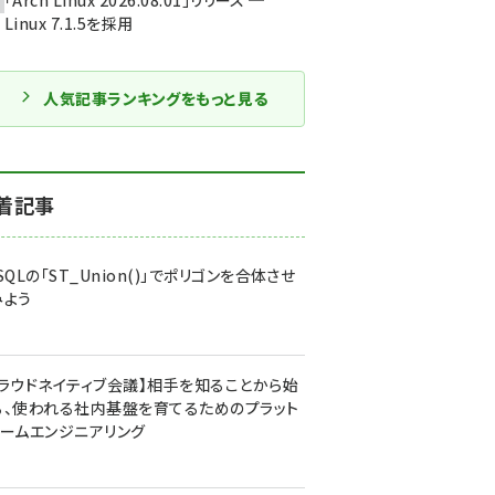
「Arch Linux 2026.08.01」リリース ─
Linux 7.1.5を採用
人気記事ランキングをもっと見る
着記事
SQLの「ST_Union()」でポリゴンを合体させ
みよう
クラウドネイティブ会議】相手を知ることから始
る、使われる社内基盤を育てるためのプラット
ォームエンジニアリング