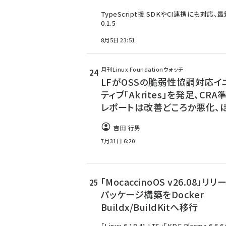
TypeScript援 SDKやCI連携にも対応、
0.1.5
8月5日 23:51
月刊Linux Foundationウォッチ
LFがOSSの脆弱性協調対応イ
ティブ「Akrites」を発足、CR
レポートは改善どころか悪化、
吉田 行男
7月31日 6:20
「MocaccinoOS v26.08」リリ
パッケージ構築をDocker
Buildx/BuildKitへ移行
「Linux 6.18.41 LTS」「KDE Plasma 6.6.