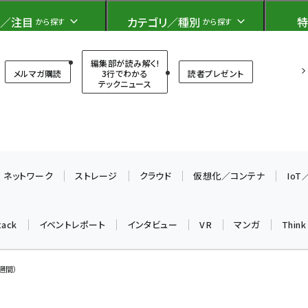
ト）
／注目
カテゴリ／種別
特
から探す
から探す
T（シンクイット）
編集部が読み解く!
メルマガ購読
3行でわかる
読者プレゼント
テックニュース
ネットワーク
ストレージ
クラウド
仮想化／コンテナ
Io
tack
イベントレポート
インタビュー
VR
マンガ
Thin
週間）