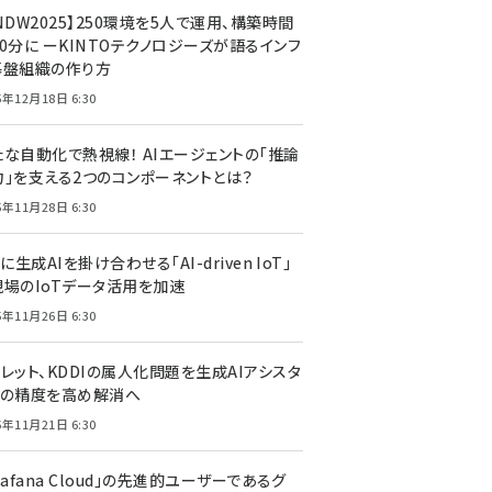
NDW2025】250環境を5人で運用、構築時間
0分に ーKINTOテクノロジーズが語るインフ
基盤組織の作り方
5年12月18日 6:30
たな自動化で熱視線！ AIエージェントの「推論
力」を支える2つのコンポーネントとは？
5年11月28日 6:30
Tに生成AIを掛け合わせる「AI-driven IoT」
現場のIoTデータ活用を加速
5年11月26日 6:30
レット、KDDIの属人化問題を生成AIアシスタ
トの精度を高め解消へ
5年11月21日 6:30
rafana Cloud」の先進的ユーザーであるグ