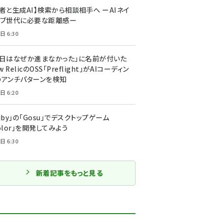
者と生成AI】検索から相談相手へ ーAIネイ
ィブ世代に必要な距離感ー
日 6:30
今日はなぜか進まなかった」に名前が付いた
New RelicのOSS「Preflight」がAIコーディン
のアンチパターンを検知
日 6:20
uby」の「Gosu」でデスクトップゲーム
olor」を開発してみよう
日 6:30
新着記事をもっと見る