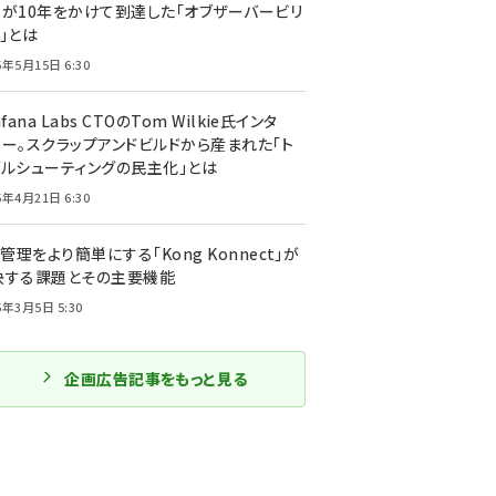
ーが10年をかけて到達した「オブザーバービリ
」とは
5年5月15日 6:30
afana Labs CTOのTom Wilkie氏インタ
ュー。スクラップアンドビルドから産まれた「ト
ブルシューティングの民主化」とは
5年4月21日 6:30
I管理をより簡単にする「Kong Konnect」が
決する課題とその主要機能
5年3月5日 5:30
企画広告記事をもっと見る