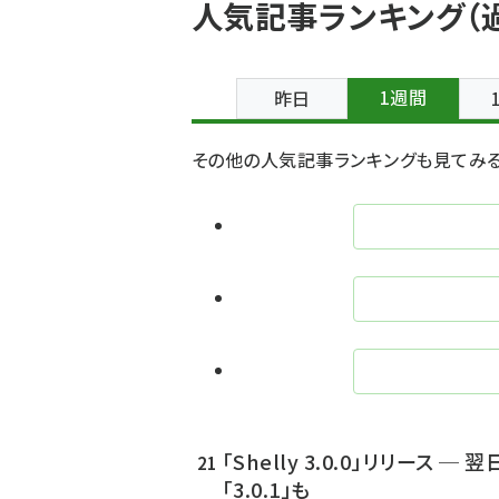
人気記事ランキング（過
ン
く
プ
1週間
昨日
ず
ラ
その他の人気記事ランキングも見てみる
イ
マ
リー
タ
ブ
「Shelly 3.0.0」リリース ─ 
「3.0.1」も