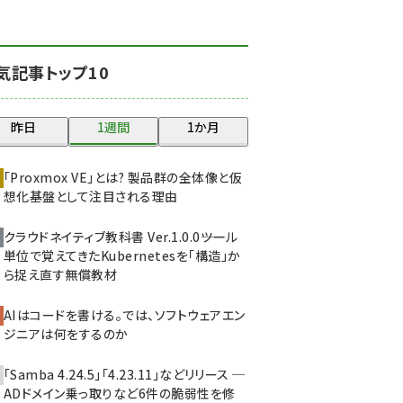
abc123 (1352)
ai crunch (1348)
気記事トップ10
昨日
1週間
1か月
「Proxmox VE」とは? 製品群の全体像と仮
想化基盤として注目される理由
クラウドネイティブ教科書 Ver.1.0.0――ツール
単位で覚えてきたKubernetesを「構造」か
ら捉え直す無償教材
AIはコードを書ける。では、ソフトウェアエン
ジニアは何をするのか
「Samba 4.24.5」「4.23.11」などリリース ─
ADドメイン乗っ取りなど6件の脆弱性を修