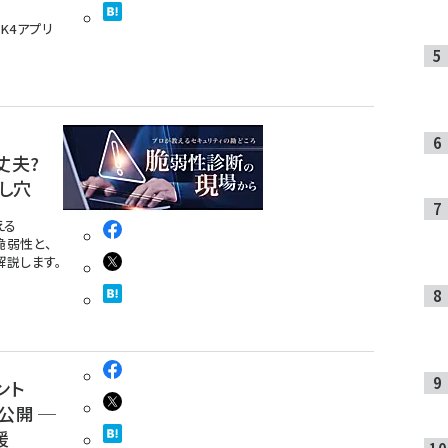
TK4アプリ
丈夫?
とし穴
える
脆弱性と、
説します。
ント
早期公開 ─
援