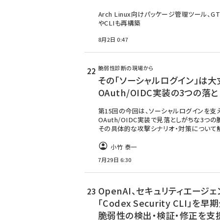
Arch Linux向けパッケージ管理ツール、G
やCLIも再構築
8月2日 0:47
脆弱性診断の現場から
その「ソーシャルログイン」は大
OAuth/OIDC実装の3つの落
第15回の今回は、ソーシャルログインを支
OAuth/OIDC実装で見落としがちな3つの
その具体的な攻撃シナリオ・対策について解
小竹 泰一
7月29日 6:30
OpenAI、セキュリティエージェ
「Codex Security CLI」を
脆弱性の検出・検証・修正を支