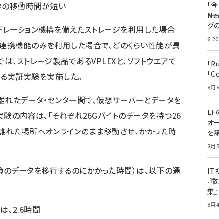
タの移動時間が短い
「
――
グ
ェデレーション機構を備えたストレージを利用した場合
6:20
ジ連携機能のみを利用した場合で、どのくらい性能が異
では、ストレージ製品であるVPLEXと、ソフトウエアで
「R
「C
比較する実証実験を実施した。
8月5
離れたデータ・センター間で、仮想サーバーとデータを
LF
験の内容は、「それぞれ26Gバイトのデータを持つ26
オ
ル離れた場所へオンラインのまま移動させ、かかった時
を語
8月5
境のデータを移行するのにかかった時間）は、以下の通
I
『徹
集
8月4
n」は、2.6時間