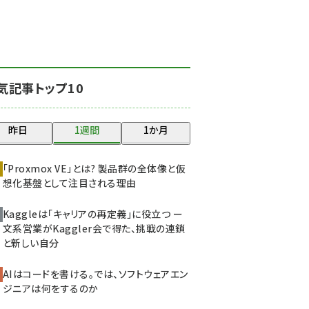
北海道をのんびり旅する
晴山佳須夫のヒント集！
(2017)
drupal (1940)
気記事トップ10
genai (1473)
ai crunch (1347)
昨日
1週間
1か月
abc123 (1346)
「Proxmox VE」とは? 製品群の全体像と仮
想化基盤として注目される理由
Kaggleは「キャリアの再定義」に役立つ ー
文系営業がKaggler会で得た、挑戦の連鎖
と新しい自分
AIはコードを書ける。では、ソフトウェアエン
ジニアは何をするのか