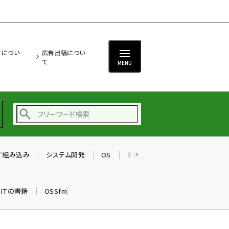
ITについ
広告出稿につい
て
MENU
T／組み込み
システム開発
OS
ミドルウェア
データベース
ai (2480)
加藤銘のチーム貢献～
k ITの書籍
OSSfm
仲間と築いた勝利の絆～
(2304)
iot女子会 (2263)