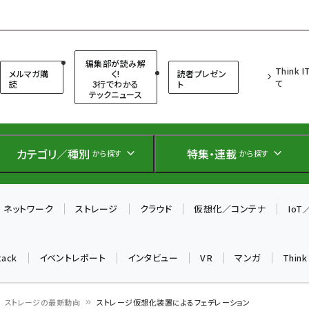
（シンクイット）
編集部が読み解
Think 
メルマガ購
く!
読者プレゼン
て
読
3行でわかる
ト
テックニュース
カテゴリ／種別
特集・連載
から探す
から探す
ネットワーク
ストレージ
クラウド
仮想化／コンテナ
Io
tack
イベントレポート
インタビュー
VR
マンガ
Thin
ストレージの最新動向
ストレージ仮想化装置によるフェデレーション