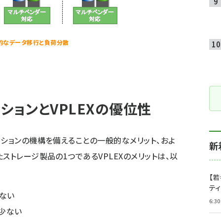
透過的なデータ移行と負荷分散
ションとVPLEXの優位性
ーションの機構を備えることの一般的なメリット、およ
新
ストレージ製品の1つであるVPLEXのメリットは、以
【若
テ
しない
6:30
少ない