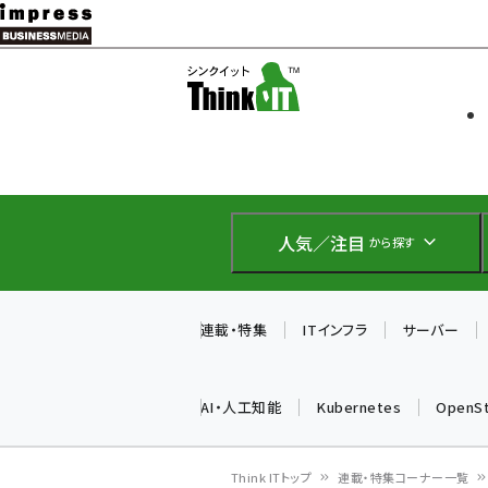
メ
イ
ソフト開発
Think IT
ン
企業IT
コ
製品導入
ン
Web担当者
EC担当者
テ
IoT・AI
ン
DCクラウド
人気／注目
から探す
研究・調査
ツ
エネルギー
に
ドローン
移
連載・特集
ITインフラ
サーバー
教育講座
動
AI・人工知能
Kubernetes
OpenS
Think ITトップ
連載・特集コーナー一覧