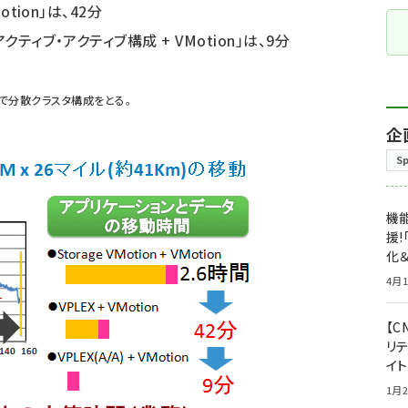
otion」は、42分
ティブ・アクティブ構成 + VMotion」は、9分
ト間で分散クラスタ構成をとる。
企
S
機能
援!
化＆
4月1
【C
リ
イ
1月2