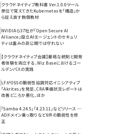
クラウドネイティブ教科書 Ver.1.0.0――ツール
単位で覚えてきたKubernetesを「構造」か
ら捉え直す無償教材
NVIDIAら37社が「Open Secure AI
Alliance」設立――AIエージェントのセキュリ
ティは重みの非公開では守れない
【クラウドネイティブ会議】厳格な統制と開発
者体験を両立する、Wiz Baseにおけるゴー
ルデンパスの実践
LFがOSSの脆弱性協調対応イニシアティブ
「Akrites」を発足、CRA準備状況レポートは
改善どころか悪化、ほか
「Samba 4.24.5」「4.23.11」などリリース ─
ADドメイン乗っ取りなど6件の脆弱性を修
正