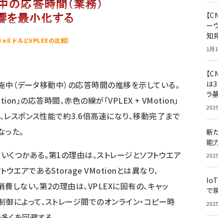
【
ー
知
reミドルとVPLEXの比較）
1月1
【C
n実施中（データ移動中）の応答時間の推移を示している。
は3
ラ
Motion」の応答時間、赤色の線が「VPLEX + VMotion」
202
で、レスポンス性能で約3.6倍高速になり、移動完了まで
なった。
新
能
いくつかある。第1の理由は、ストレージとソフトウエア
202
エアであるStorage VMotionとは異なり、
Io
消費しない。第2の理由は、VPLEXに固有の、キャッ
で
制御によって、ストレージ間でのオンライン・コピー時
202
多くを回避する。