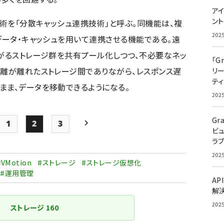
アイ
ン
技術を「分散キャッシュ連携技術」と呼ぶ。同機能は、複
202
データ・キャッシュを用いて連携させる機能である。遠
たがるストレージ群を共有プール化しつつ、不必要なネッ
「G
距離が離れたストレージ間でありながら、レスポンス遅
リ
ティ
まま、データを移動できるようになる。
202
Gr
1
2
3
ビ
Page
Page
Page
次ページ
ラ
ペー
202
ジ
#VMotion
#ストレージ
#ストレージ仮想化
#運用管理
送
AP
り
解
202
ストレージ
160