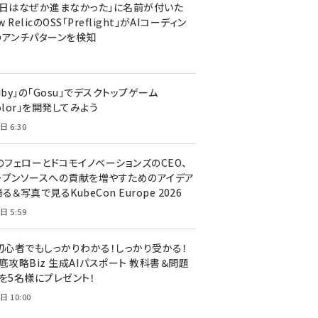
今日はなぜか進まなかった」に名前が付いた
New RelicのOSS「Preflight」がAIコーディン
のアンチパターンを検知
uby」の「Gosu」でデスクトップゲーム
olor」を開発してみよう
日 6:30
のフェローとドコモイノベーションズのCEO、
ープンソースへの貢献を増やすためのアイデア
る＆写真で見るKubeCon Europe 2026
日 5:59
T初心者でもしっかりわかる！しっかり受かる！
底攻略Biz 生成AIパスポート 教科書＆問題
』を5名様にプレゼント！
日 10:00