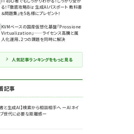
IT初心者でもしっかりわかる！しっかり受か
る！『徹底攻略Biz 生成AIパスポート 教科書
＆問題集』を5名様にプレゼント！
KVMベースの国産仮想化基盤「Prossione
Virtualization」——ライセンス高騰と属
人化運用、2つの課題を同時に解決
人気記事ランキングをもっと見る
着記事
者と生成AI】検索から相談相手へ ーAIネイ
ィブ世代に必要な距離感ー