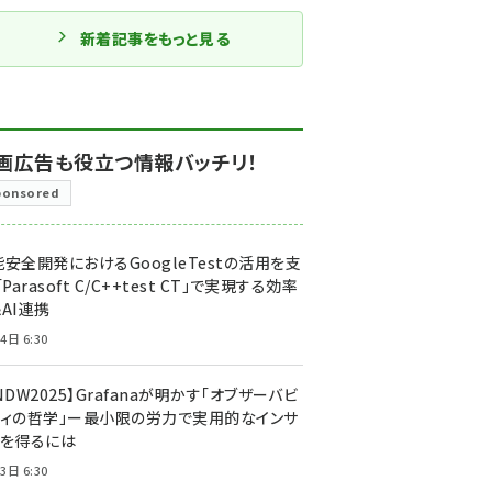
新着記事をもっと見る
画広告も役立つ情報バッチリ！
ponsored
安全開発におけるGoogleTestの活用を支
「Parasoft C/C++test CT」で実現する効率
AI連携
4日 6:30
NDW2025】Grafanaが明かす「オブザーバビ
ティの哲学」ー最小限の労力で実用的なインサ
トを得るには
3日 6:30