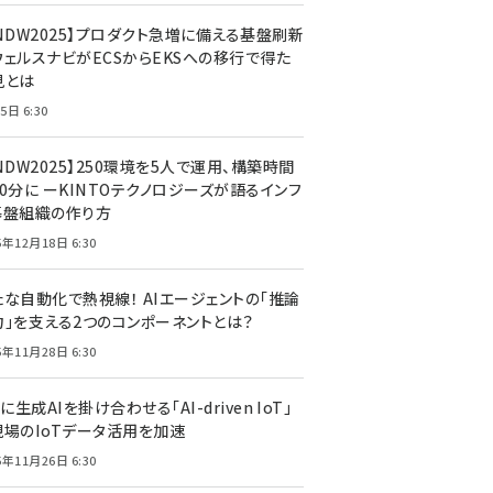
CNDW2025】プロダクト急増に備える基盤刷新
ウェルスナビがECSからEKSへの移行で得た
見とは
5日 6:30
NDW2025】250環境を5人で運用、構築時間
0分に ーKINTOテクノロジーズが語るインフ
基盤組織の作り方
5年12月18日 6:30
たな自動化で熱視線！ AIエージェントの「推論
力」を支える2つのコンポーネントとは？
5年11月28日 6:30
Tに生成AIを掛け合わせる「AI-driven IoT」
現場のIoTデータ活用を加速
5年11月26日 6:30