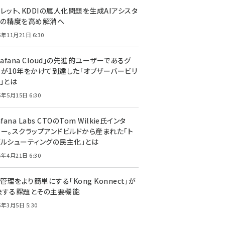
レット、KDDIの属人化問題を生成AIアシスタ
トの精度を高め解消へ
5年11月21日 6:30
rafana Cloud」の先進的ユーザーであるグ
ーが10年をかけて到達した「オブザーバービリ
」とは
5年5月15日 6:30
afana Labs CTOのTom Wilkie氏インタ
ュー。スクラップアンドビルドから産まれた「ト
ブルシューティングの民主化」とは
5年4月21日 6:30
I管理をより簡単にする「Kong Konnect」が
決する課題とその主要機能
5年3月5日 5:30