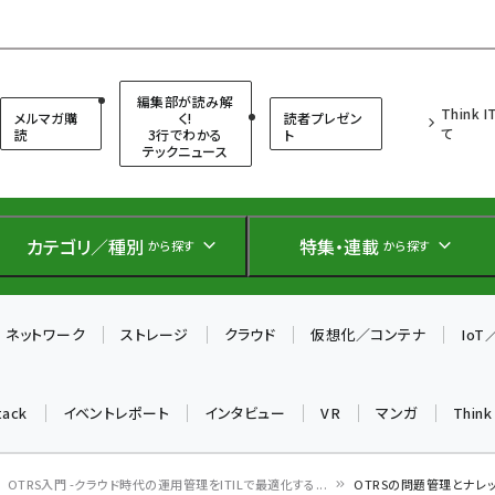
（シンクイット）
編集部が読み解
Think 
メルマガ購
く!
読者プレゼン
て
読
3行でわかる
ト
テックニュース
カテゴリ／種別
特集・連載
から探す
から探す
ネットワーク
ストレージ
クラウド
仮想化／コンテナ
Io
tack
イベントレポート
インタビュー
VR
マンガ
Thin
OTRS入門 -クラウド時代の運用管理をITILで最適化する...
OTRSの問題管理とナレ