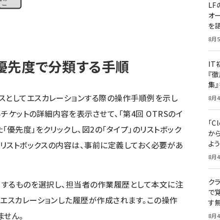
LF
オ
を語
8月5
優先度で分類する手順
I
『徹
集
スとしてエスカレーションする際の操作手順例を示し
8月4
からチケットの詳細内容を表示させて、
「第4回 OTRSのイ
「Cl
「優先度」をクリックし、図2の「タイプ」のリストボック
から
よ
」リストボックスの内容は、事前に定義しておく必要があ
8月4
クラ
該当するものを選択し、担当者の作業履歴として本文に注
で覚
にエスカレーションした履歴が作成されます。この操作
す
ません。
8月4