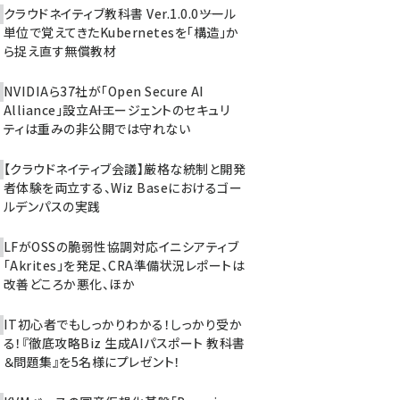
クラウドネイティブ教科書 Ver.1.0.0――ツール
単位で覚えてきたKubernetesを「構造」か
ら捉え直す無償教材
NVIDIAら37社が「Open Secure AI
Alliance」設立――AIエージェントのセキュリ
ティは重みの非公開では守れない
【クラウドネイティブ会議】厳格な統制と開発
者体験を両立する、Wiz Baseにおけるゴー
ルデンパスの実践
LFがOSSの脆弱性協調対応イニシアティブ
「Akrites」を発足、CRA準備状況レポートは
改善どころか悪化、ほか
IT初心者でもしっかりわかる！しっかり受か
る！『徹底攻略Biz 生成AIパスポート 教科書
＆問題集』を5名様にプレゼント！