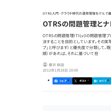
パ
OTRS入門 -クラウド時代の運用管理をITILで
ン
OTRSの問題管理と
く
ず
OTRSの問題管理ITILv3の問題管
決することを目的としています。その実現
プ」と呼びます）と優先度で分類して、
順）があれば、それに基づいて担
櫻井 耕造
2012年1月26日 20:00
シェア
ポスト
はてブ