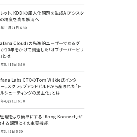
レット、KDDIの属人化問題を生成AIアシスタ
トの精度を高め解消へ
5年11月21日 6:30
rafana Cloud」の先進的ユーザーであるグ
ーが10年をかけて到達した「オブザーバービリ
」とは
5年5月15日 6:30
afana Labs CTOのTom Wilkie氏インタ
ュー。スクラップアンドビルドから産まれた「ト
ブルシューティングの民主化」とは
5年4月21日 6:30
I管理をより簡単にする「Kong Konnect」が
決する課題とその主要機能
5年3月5日 5:30