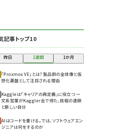
北海道をのんびり旅する
晴山佳須夫のヒント集！
(2000)
drupal (1921)
気記事トップ10
genai (1464)
ai crunch (1336)
昨日
1週間
1か月
abc123 (1334)
「Proxmox VE」とは? 製品群の全体像と仮
想化基盤として注目される理由
Kaggleは「キャリアの再定義」に役立つ ー
文系営業がKaggler会で得た、挑戦の連鎖
と新しい自分
AIはコードを書ける。では、ソフトウェアエン
ジニアは何をするのか