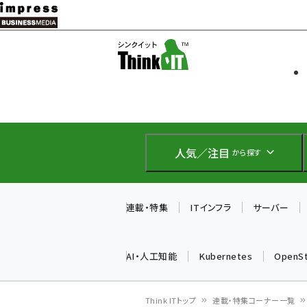
メ
イ
ソフト開発
Think IT
ン
企業IT
コ
製品導入
ン
Web担当者
EC担当者
テ
IoT・AI
ン
DCクラウド
人気／注目
から探す
研究・調査
ツ
エネルギー
に
ドローン
移
連載・特集
ITインフラ
サーバー
教育講座
動
AI・人工知能
Kubernetes
OpenS
Think ITトップ
連載・特集コーナー一覧