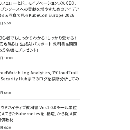
のフェローとドコモイノベーションズのCEO、
ープンソースへの貢献を増やすためのアイデア
る＆写真で見るKubeCon Europe 2026
日 5:59
T初心者でもしっかりわかる！しっかり受かる！
底攻略Biz 生成AIパスポート 教科書＆問題
』を5名様にプレゼント！
日 10:00
oudWatch Log Analytics」でCloudTrail
Security Hubまでのログを横断分析してみ
う
日 6:30
ウドネイティブ教科書 Ver.1.0.0――ツール単位
えてきたKubernetesを「構造」から捉え直
無償教材
日 6:20