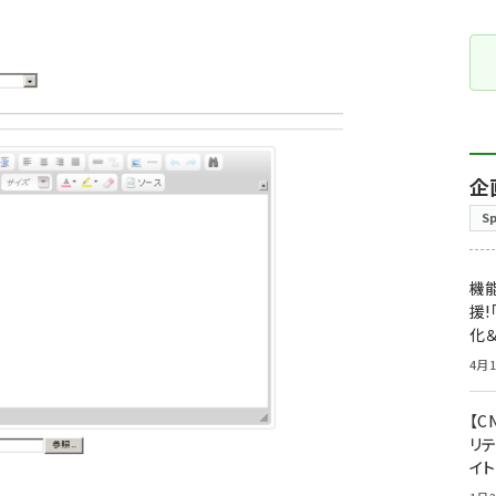
企
S
機能
援!
化＆
4月1
【C
リ
イ