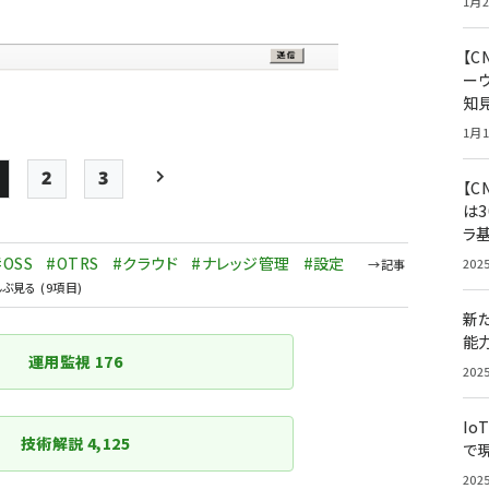
1月2
【
ー
知
1月1
2
3
【C
Page
Page
Page
次ページ
は3
ペー
ラ
ジ
#OSS
#OTRS
#クラウド
#ナレッジ管理
#設定
202
送
新
り
能
運用監視
176
202
Io
技術解説
4,125
で
202