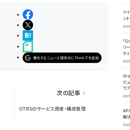
アイ
シェアする
ン
ポストする
202
>ブクマする
「G
noteで書く
リ
ティ
優先するニュース提供元にThink ITを追加
202
Gr
ビ
ラ
次の記事
202
OTRSのサービス資産・構成管理
AP
解
202