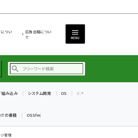
ITについ
広告出稿につい
て
MENU
T／組み込み
システム開発
OS
ミドルウェア
データベース
ai (2470)
加藤銘のチーム貢献～
k ITの書籍
OSSfm
仲間と築いた勝利の絆～
(2287)
iot女子会 (2243)
ッジ管理