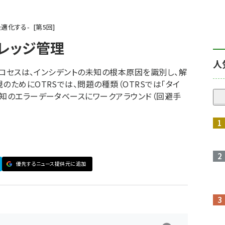
最適化する-
第
5
回
ナレッジ管理
人
理プロセスは、インシデントの未知の根本原因を識別し、解
のためにOTRSでは、問題の種類（OTRSでは「タイ
既知のエラーデータベースにワークアラウンド（回避手
優先するニュース提供元に追加