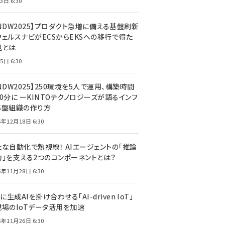
3日 6:30
CNDW2025】プロダクト急増に備える基盤刷新
ウェルスナビがECSからEKSへの移行で得た
見とは
5日 6:30
NDW2025】250環境を5人で運用、構築時間
0分に ーKINTOテクノロジーズが語るインフ
基盤組織の作り方
5年12月18日 6:30
たな自動化で熱視線！ AIエージェントの「推論
力」を支える2つのコンポーネントとは？
5年11月28日 6:30
Tに生成AIを掛け合わせる「AI-driven IoT」
現場のIoTデータ活用を加速
5年11月26日 6:30