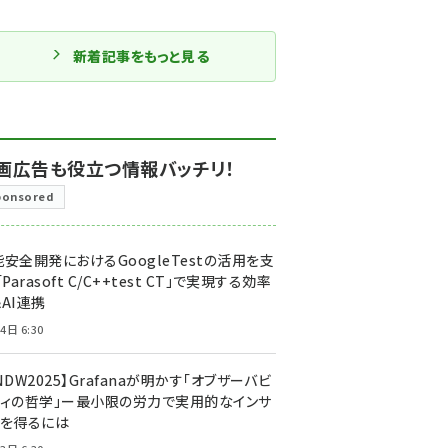
新着記事をもっと見る
画広告も役立つ情報バッチリ！
ponsored
安全開発におけるGoogleTestの活用を支
「Parasoft C/C++test CT」で実現する効率
AI連携
4日 6:30
NDW2025】Grafanaが明かす「オブザーバビ
ティの哲学」ー最小限の労力で実用的なインサ
トを得るには