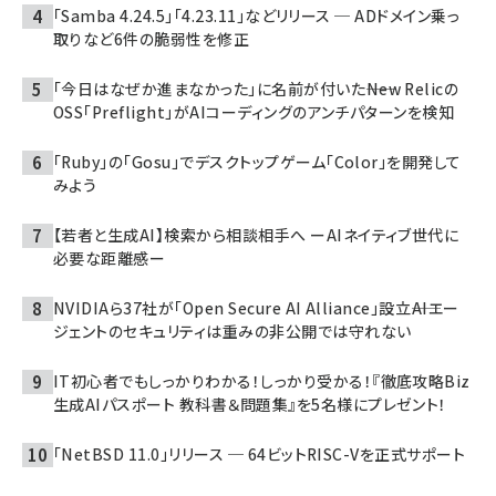
「Samba 4.24.5」「4.23.11」などリリース ─ ADドメイン乗っ
取りなど6件の脆弱性を修正
「今日はなぜか進まなかった」に名前が付いた――New Relicの
OSS「Preflight」がAIコーディングのアンチパターンを検知
「Ruby」の「Gosu」でデスクトップゲーム「Color」を開発して
みよう
【若者と生成AI】検索から相談相手へ ーAIネイティブ世代に
必要な距離感ー
NVIDIAら37社が「Open Secure AI Alliance」設立――AIエー
ジェントのセキュリティは重みの非公開では守れない
IT初心者でもしっかりわかる！しっかり受かる！『徹底攻略Biz
生成AIパスポート 教科書＆問題集』を5名様にプレゼント！
「NetBSD 11.0」リリース ─ 64ビットRISC-Vを正式サポート