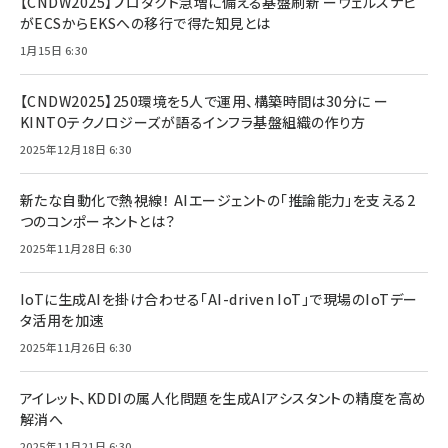
【CNDW2025】プロダクト急増に備える基盤刷新 ーウェルスナビ
がECSからEKSへの移行で得た知見とは
1月15日 6:30
【CNDW2025】250環境を5人で運用、構築時間は30分に ー
KINTOテクノロジーズが語るインフラ基盤組織の作り方
2025年12月18日 6:30
新たな自動化で熱視線！ AIエージェントの「推論能力」を支える2
つのコンポーネントとは？
2025年11月28日 6:30
IoTに生成AIを掛け合わせる「AI-driven IoT」で現場のIoTデー
タ活用を加速
2025年11月26日 6:30
アイレット、KDDIの属人化問題を生成AIアシスタントの精度を高め
解消へ
2025年11月21日 6:30