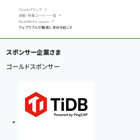
Think ITトップ
連載・特集コーナー一覧
パ
ReadWrite Japan
ウェアラブルが職場に革命を起こす
ン
く
ず
スポンサー企業さま
ゴールドスポンサー