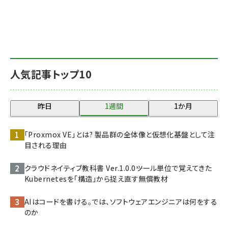
人気記事トップ10
昨日
1週間
1か月
「Proxmox VE」とは? 製品群の全体像と仮想化基盤として注
目される理由
クラウドネイティブ教科書 Ver.1.0.0――ツール単位で覚えてきた
Kubernetesを「構造」から捉え直す無償教材
AIはコードを書ける。では、ソフトウェアエンジニアは何をする
のか