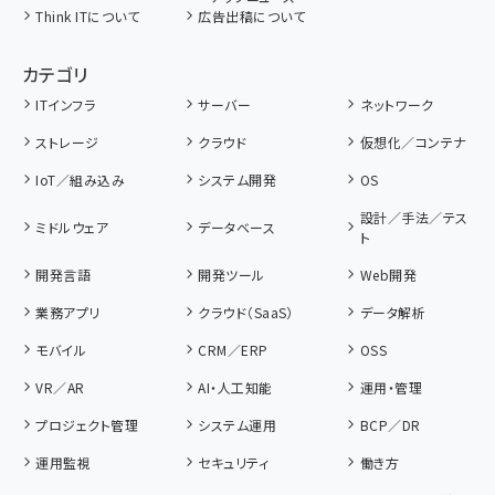
Think ITについて
広告出稿について
カテゴリ
ITインフラ
サーバー
ネットワーク
ストレージ
クラウド
仮想化／コンテナ
IoT／組み込み
システム開発
OS
設計／手法／テス
ミドルウェア
データベース
ト
開発言語
開発ツール
Web開発
業務アプリ
クラウド（SaaS）
データ解析
モバイル
CRM／ERP
OSS
VR／AR
AI・人工知能
運用・管理
プロジェクト管理
システム運用
BCP／DR
運用監視
セキュリティ
働き方