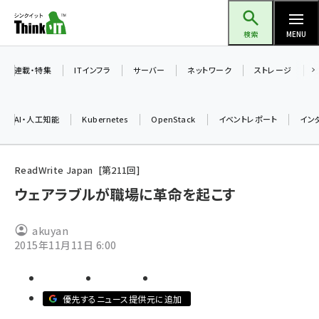
メ
Think IT（シンクイット）
イ
検索
MENU
ン
コ
連載・特集
ITインフラ
サーバー
ネットワーク
ストレージ
ン
テ
AI・人工知能
Kubernetes
OpenStack
イベントレポート
イン
ン
ツ
ai (2504)
に
ReadWrite Japan
第
211
回
加藤銘のチーム貢献～仲間と築いた勝利の絆～ (2325)
移
ウェアラブルが職場に革命を起こす
動
iot女子会 (2290)
akuyan
北海道をのんびり旅する晴山佳須夫のヒント集！ (2047)
2015年11月11日 6:00
drupal (1963)
genai (1492)
優先するニュース提供元に追加
abc123 (1367)