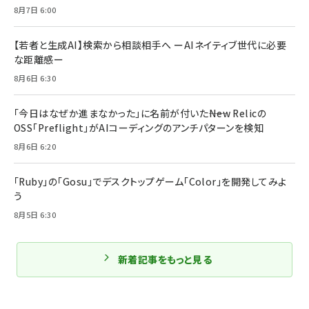
8月7日 6:00
【若者と生成AI】検索から相談相手へ ーAIネイティブ世代に必要
な距離感ー
8月6日 6:30
「今日はなぜか進まなかった」に名前が付いた――New Relicの
OSS「Preflight」がAIコーディングのアンチパターンを検知
8月6日 6:20
「Ruby」の「Gosu」でデスクトップゲーム「Color」を開発してみよ
う
8月5日 6:30
新着記事をもっと見る