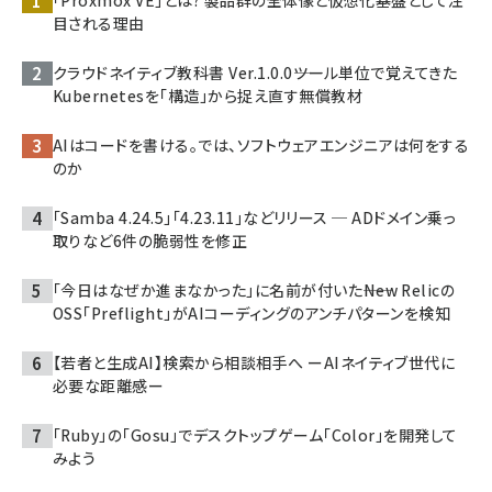
目される理由
クラウドネイティブ教科書 Ver.1.0.0――ツール単位で覚えてきた
Kubernetesを「構造」から捉え直す無償教材
AIはコードを書ける。では、ソフトウェアエンジニアは何をする
のか
「Samba 4.24.5」「4.23.11」などリリース ─ ADドメイン乗っ
取りなど6件の脆弱性を修正
「今日はなぜか進まなかった」に名前が付いた――New Relicの
OSS「Preflight」がAIコーディングのアンチパターンを検知
【若者と生成AI】検索から相談相手へ ーAIネイティブ世代に
必要な距離感ー
「Ruby」の「Gosu」でデスクトップゲーム「Color」を開発して
みよう