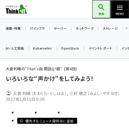
メ
Think IT（シンクイット）
イ
検索
MENU
ン
コ
連載・特集
ITインフラ
サーバー
ネットワーク
ストレージ
ン
テ
AI・人工知能
Kubernetes
OpenStack
イベントレポート
イン
ン
ツ
ai (2508)
に
大倉利晴の“That’s談 閑話Q?題”
第
4
回
加藤銘のチーム貢献～仲間と築いた勝利の絆～ (2329)
移
いろいろな“声かけ”をしてみよう！
動
iot女子会 (2295)
大倉 利晴（おおくら・としはる）
,
三好 康之（みよし・やすゆき）
北海道をのんびり旅する晴山佳須夫のヒント集！ (2050)
2017年1月31日 0:30
drupal (1966)
genai (1494)
優先するニュース提供元に追加
abc123 (1371)