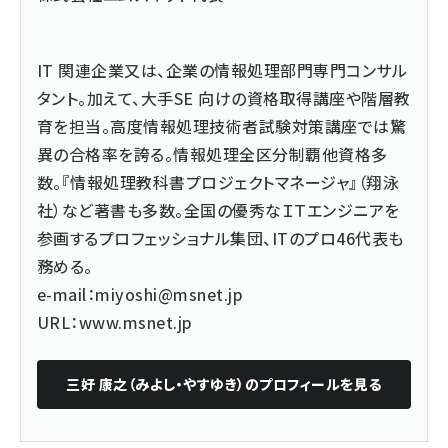
IT 関連企業又は、企業の情報処理部門専門コンサル
タント。加えて、大手SE 向けの資格取得講座や階層教
育を担当。高度情報処理技術者試験対策講座では驚
異の合格率を誇る。情報処理全区分制覇他資格多
数。『情報処理教科書プロジェクトマネージャ』（翔泳
社）など著書も多数。全国の優秀なＩＴエンジニアを
参画するプロフェッショナル集団、ITのプロ46代表も
務める。
e-mail：miyoshi@msnet.jp
URL：www.msnet.jp
三好 康之（みよし・やすゆき）
のプロフィールを見る