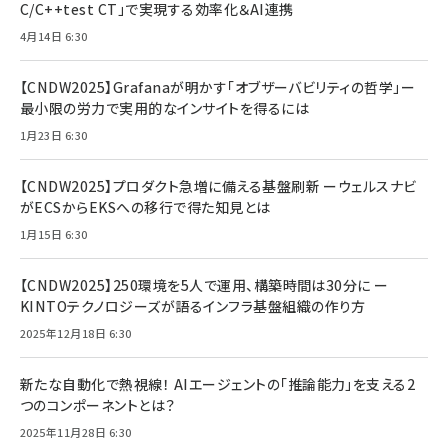
C/C++test CT」で実現する効率化＆AI連携
4月14日 6:30
【CNDW2025】Grafanaが明かす「オブザーバビリティの哲学」ー
最小限の労力で実用的なインサイトを得るには
1月23日 6:30
【CNDW2025】プロダクト急増に備える基盤刷新 ーウェルスナビ
がECSからEKSへの移行で得た知見とは
1月15日 6:30
【CNDW2025】250環境を5人で運用、構築時間は30分に ー
KINTOテクノロジーズが語るインフラ基盤組織の作り方
2025年12月18日 6:30
新たな自動化で熱視線！ AIエージェントの「推論能力」を支える2
つのコンポーネントとは？
2025年11月28日 6:30