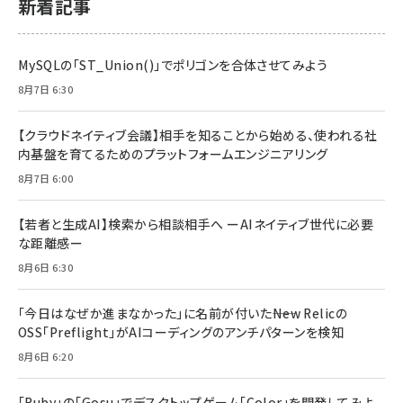
新着記事
MySQLの「ST_Union()」でポリゴンを合体させてみよう
8月7日 6:30
【クラウドネイティブ会議】相手を知ることから始める、使われる社
内基盤を育てるためのプラットフォームエンジニアリング
8月7日 6:00
【若者と生成AI】検索から相談相手へ ーAIネイティブ世代に必要
な距離感ー
8月6日 6:30
「今日はなぜか進まなかった」に名前が付いた――New Relicの
OSS「Preflight」がAIコーディングのアンチパターンを検知
8月6日 6:20
「Ruby」の「Gosu」でデスクトップゲーム「Color」を開発してみよ