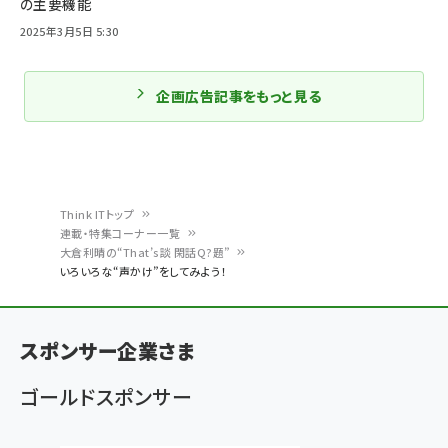
の主要機能
2025年3月5日 5:30
企画広告記事をもっと見る
Think ITトップ
連載・特集コーナー一覧
パ
大倉利晴の“That’s談 閑話Q?題”
いろいろな“声かけ”をしてみよう！
ン
く
ず
スポンサー企業さま
ゴールドスポンサー