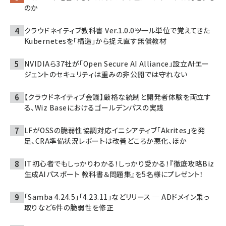
のか
クラウドネイティブ教科書 Ver.1.0.0――ツール単位で覚えてきた
Kubernetesを「構造」から捉え直す無償教材
NVIDIAら37社が「Open Secure AI Alliance」設立――AIエー
ジェントのセキュリティは重みの非公開では守れない
【クラウドネイティブ会議】厳格な統制と開発者体験を両立す
る、Wiz Baseにおけるゴールデンパスの実践
LFがOSSの脆弱性協調対応イニシアティブ「Akrites」を発
足、CRA準備状況レポートは改善どころか悪化、ほか
IT初心者でもしっかりわかる！しっかり受かる！『徹底攻略Biz
生成AIパスポート 教科書＆問題集』を5名様にプレゼント！
「Samba 4.24.5」「4.23.11」などリリース ─ ADドメイン乗っ
取りなど6件の脆弱性を修正