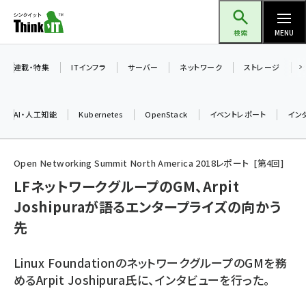
メ
Think IT（シンクイット）
イ
検索
MENU
ン
コ
連載・特集
ITインフラ
サーバー
ネットワーク
ストレージ
ン
テ
AI・人工知能
Kubernetes
OpenStack
イベントレポート
イン
ン
ツ
ai (2470)
に
Open Networking Summit North America 2018レポート
第
4
回
加藤銘のチーム貢献～仲間と築いた勝利の絆～ (2287)
移
LFネットワークグループのGM、Arpit
動
Joshipuraが語るエンタープライズの向かう
iot女子会 (2243)
先
北海道をのんびり旅する晴山佳須夫のヒント集！ (2000)
drupal (1921)
Linux FoundationのネットワークグループのGMを務
めるArpit Joshipura氏に、インタビューを行った。
genai (1464)
ai crunch (1336)