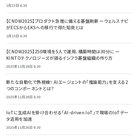
1月23日 6:30
【CNDW2025】プロダクト急増に備える基盤刷新 ーウェルスナビ
がECSからEKSへの移行で得た知見とは
1月15日 6:30
【CNDW2025】250環境を5人で運用、構築時間は30分に ー
KINTOテクノロジーズが語るインフラ基盤組織の作り方
2025年12月18日 6:30
新たな自動化で熱視線！ AIエージェントの「推論能力」を支える2
つのコンポーネントとは？
2025年11月28日 6:30
IoTに生成AIを掛け合わせる「AI-driven IoT」で現場のIoTデー
タ活用を加速
2025年11月26日 6:30