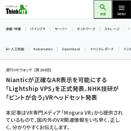
メ
Think IT（シンクイット）
イ
検索
MENU
ン
コ
連載・特集
ITインフラ
サーバー
ネットワーク
ストレージ
ン
テ
AI・人工知能
Kubernetes
OpenStack
イベントレポート
イン
ン
ツ
ai (2497)
に
週刊VRウォッチ
第
284
回
加藤銘のチーム貢献～仲間と築いた勝利の絆～ (2315)
移
Nianticが正確なAR表示を可能にする
動
「Lightship VPS」を正式発表、NHK技研が
iot女子会 (2281)
「ピントが合う」VRヘッドセット発表
北海道をのんびり旅する晴山佳須夫のヒント集！ (2037)
drupal (1956)
本記事はVR専門メディア「Mogura VR」から提供され
ているもので、国内外のVR関連情報をいち早く、正し
genai (1484)
く、分かりやすくお伝えします。
abc123 (1360)