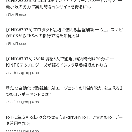
【CNDW2025】Grafanaが明かす「オブザーバビリティの哲学」ー
最小限の労力で実用的なインサイトを得るには
1月23日 6:30
【CNDW2025】プロダクト急増に備える基盤刷新 ーウェルスナビ
がECSからEKSへの移行で得た知見とは
1月15日 6:30
【CNDW2025】250環境を5人で運用、構築時間は30分に ー
KINTOテクノロジーズが語るインフラ基盤組織の作り方
2025年12月18日 6:30
新たな自動化で熱視線！ AIエージェントの「推論能力」を支える2
つのコンポーネントとは？
2025年11月28日 6:30
IoTに生成AIを掛け合わせる「AI-driven IoT」で現場のIoTデー
タ活用を加速
2025年11月26日 6:30