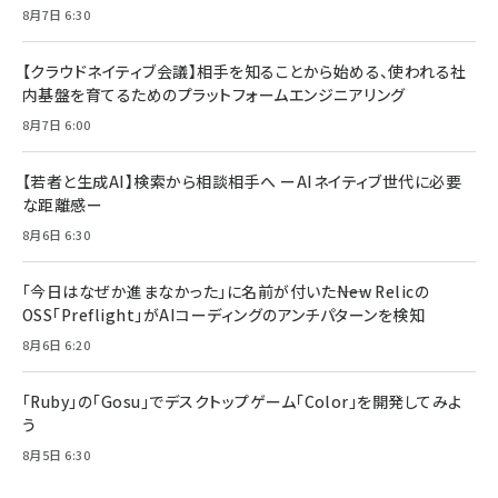
8月7日 6:30
【クラウドネイティブ会議】相手を知ることから始める、使われる社
内基盤を育てるためのプラットフォームエンジニアリング
8月7日 6:00
【若者と生成AI】検索から相談相手へ ーAIネイティブ世代に必要
な距離感ー
8月6日 6:30
「今日はなぜか進まなかった」に名前が付いた――New Relicの
OSS「Preflight」がAIコーディングのアンチパターンを検知
8月6日 6:20
「Ruby」の「Gosu」でデスクトップゲーム「Color」を開発してみよ
う
8月5日 6:30