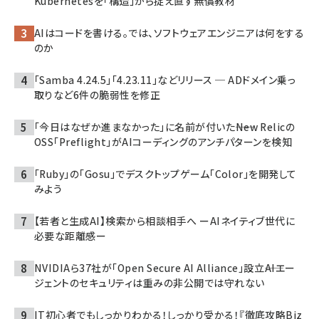
Kubernetesを「構造」から捉え直す無償教材
AIはコードを書ける。では、ソフトウェアエンジニアは何をする
のか
「Samba 4.24.5」「4.23.11」などリリース ─ ADドメイン乗っ
取りなど6件の脆弱性を修正
「今日はなぜか進まなかった」に名前が付いた――New Relicの
OSS「Preflight」がAIコーディングのアンチパターンを検知
「Ruby」の「Gosu」でデスクトップゲーム「Color」を開発して
みよう
【若者と生成AI】検索から相談相手へ ーAIネイティブ世代に
必要な距離感ー
NVIDIAら37社が「Open Secure AI Alliance」設立――AIエー
ジェントのセキュリティは重みの非公開では守れない
IT初心者でもしっかりわかる！しっかり受かる！『徹底攻略Biz