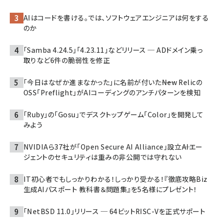
AIはコードを書ける。では、ソフトウェアエンジニアは何をする
のか
「Samba 4.24.5」「4.23.11」などリリース ─ ADドメイン乗っ
取りなど6件の脆弱性を修正
「今日はなぜか進まなかった」に名前が付いた――New Relicの
OSS「Preflight」がAIコーディングのアンチパターンを検知
「Ruby」の「Gosu」でデスクトップゲーム「Color」を開発して
みよう
NVIDIAら37社が「Open Secure AI Alliance」設立――AIエー
ジェントのセキュリティは重みの非公開では守れない
IT初心者でもしっかりわかる！しっかり受かる！『徹底攻略Biz
生成AIパスポート 教科書＆問題集』を5名様にプレゼント！
「NetBSD 11.0」リリース ─ 64ビットRISC-Vを正式サポート