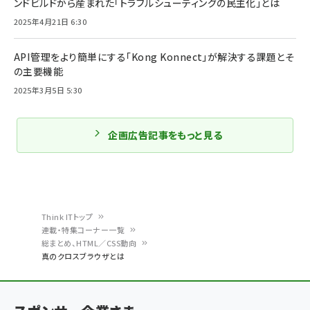
ンドビルドから産まれた「トラブルシューティングの民主化」とは
2025年4月21日 6:30
API管理をより簡単にする「Kong Konnect」が解決する課題とそ
の主要機能
2025年3月5日 5:30
企画広告記事をもっと見る
Think ITトップ
連載・特集コーナー一覧
パ
総まとめ、HTML／CSS動向
真のクロスブラウザとは
ン
く
ず