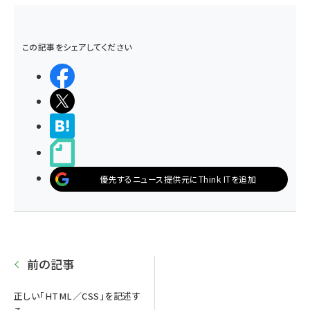
この記事をシェアしてください
シェアする
ポストする
>ブクマする
noteで書く
優先するニュース提供元にThink ITを追加
前の記事
正しい「HTML／CSS」を記述す