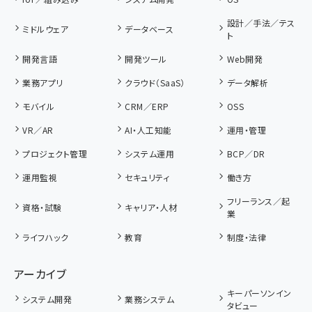
設計／手法／テス
ミドルウェア
データベース
ト
開発言語
開発ツール
Web開発
業務アプリ
クラウド（SaaS）
データ解析
モバイル
CRM／ERP
OSS
VR／AR
AI・人工知能
運用・管理
プロジェクト管理
システム運用
BCP／DR
運用監視
セキュリティ
働き方
フリーランス／起
資格・試験
キャリア・人材
業
ライフハック
教育
制度・法律
アーカイブ
キーパーソンイン
システム開発
業務システム
タビュー