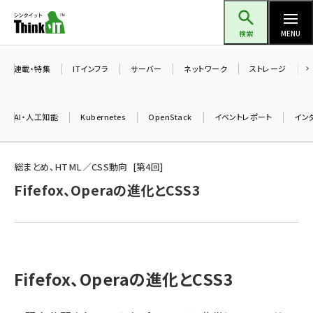
メ
Think IT（シンクイット）
イ
検索
MENU
ン
コ
連載・特集
ITインフラ
サーバー
ネットワーク
ストレージ
ン
テ
AI・人工知能
Kubernetes
OpenStack
イベントレポート
イン
ン
ツ
ai (2493)
に
総まとめ、HTML／CSS動向
第
4
回
加藤銘のチーム貢献～仲間と築いた勝利の絆～ (2314)
移
Fifefox、Operaの進化とCSS3
動
iot女子会 (2279)
北海道をのんびり旅する晴山佳須夫のヒント集！ (2034)
drupal (1955)
Fifefox、Operaの進化とCSS3
genai (1483)
abc123 (1358)