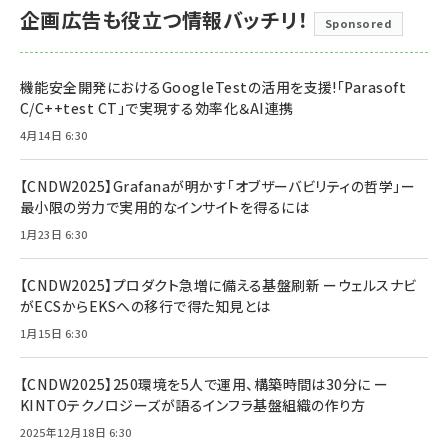
企画広告も役立つ情報バッチリ！
Sponsored
機能安全開発におけるGoogleTestの活用を支援!「Parasoft
C/C++test CT」で実現する効率化＆AI連携
4月14日 6:30
【CNDW2025】Grafanaが明かす「オブザーバビリティの哲学」ー
最小限の労力で実用的なインサイトを得るには
1月23日 6:30
【CNDW2025】プロダクト急増に備える基盤刷新 ーウェルスナビ
がECSからEKSへの移行で得た知見とは
1月15日 6:30
【CNDW2025】250環境を5人で運用、構築時間は30分に ー
KINTOテクノロジーズが語るインフラ基盤組織の作り方
2025年12月18日 6:30