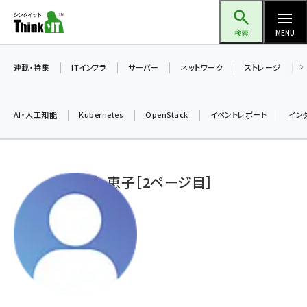
メ
Think IT（シンクイット）
イ
検索
MENU
ン
コ
連載・特集
ITインフラ
サーバー
ネットワーク
ストレージ
ン
テ
AI・人工知能
Kubernetes
OpenStack
イベントレポート
イン
ン
ツ
ai (2480)
に
柏木 恵子［2ページ目］
加藤銘のチーム貢献～仲間と築いた勝利の絆～ (2304)
移
動
iot女子会 (2263)
北海道をのんびり旅する晴山佳須夫のヒント集！ (2017)
drupal (1940)
genai (1473)
ai crunch (1347)