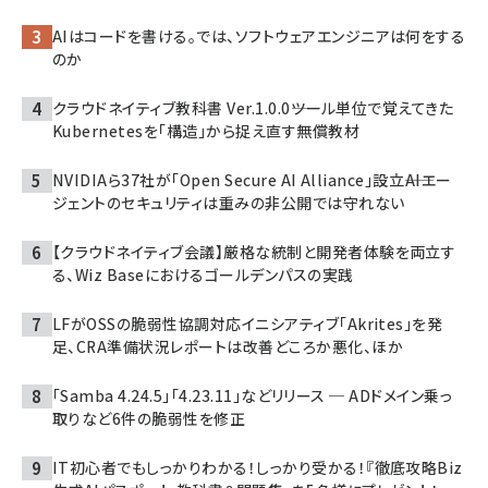
AIはコードを書ける。では、ソフトウェアエンジニアは何をする
のか
クラウドネイティブ教科書 Ver.1.0.0――ツール単位で覚えてきた
Kubernetesを「構造」から捉え直す無償教材
NVIDIAら37社が「Open Secure AI Alliance」設立――AIエー
ジェントのセキュリティは重みの非公開では守れない
【クラウドネイティブ会議】厳格な統制と開発者体験を両立す
る、Wiz Baseにおけるゴールデンパスの実践
LFがOSSの脆弱性協調対応イニシアティブ「Akrites」を発
足、CRA準備状況レポートは改善どころか悪化、ほか
「Samba 4.24.5」「4.23.11」などリリース ─ ADドメイン乗っ
取りなど6件の脆弱性を修正
IT初心者でもしっかりわかる！しっかり受かる！『徹底攻略Biz