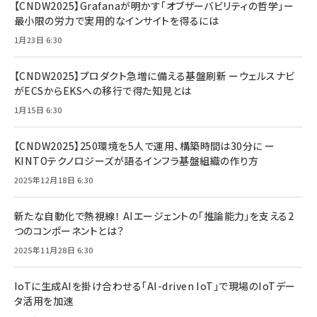
【CNDW2025】Grafanaが明かす「オブザーバビリティの哲学」ー
最小限の労力で実用的なインサイトを得るには
1月23日 6:30
【CNDW2025】プロダクト急増に備える基盤刷新 ーウェルスナビ
がECSからEKSへの移行で得た知見とは
1月15日 6:30
【CNDW2025】250環境を5人で運用、構築時間は30分に ー
KINTOテクノロジーズが語るインフラ基盤組織の作り方
2025年12月18日 6:30
新たな自動化で熱視線！ AIエージェントの「推論能力」を支える2
つのコンポーネントとは？
2025年11月28日 6:30
IoTに生成AIを掛け合わせる「AI-driven IoT」で現場のIoTデー
タ活用を加速