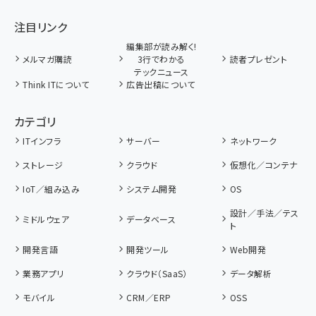
注目リンク
編集部が読み解く!
メルマガ購読
3行でわかる
読者プレゼント
テックニュース
Think ITについて
広告出稿について
カテゴリ
ITインフラ
サーバー
ネットワーク
ストレージ
クラウド
仮想化／コンテナ
IoT／組み込み
システム開発
OS
設計／手法／テス
ミドルウェア
データベース
ト
開発言語
開発ツール
Web開発
業務アプリ
クラウド（SaaS）
データ解析
モバイル
CRM／ERP
OSS