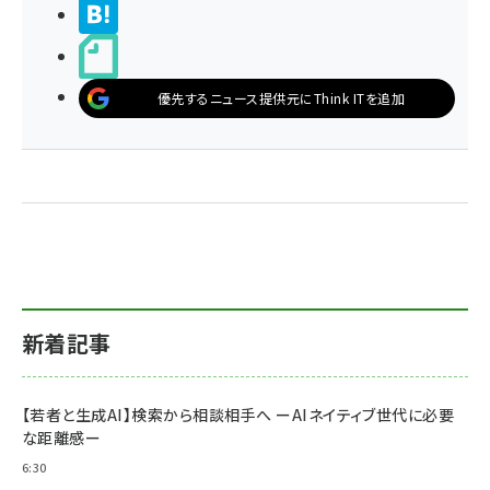
>ブクマする
noteで書く
優先するニュース提供元にThink ITを追加
新着記事
【若者と生成AI】検索から相談相手へ ーAIネイティブ世代に必要
な距離感ー
6:30