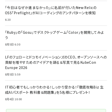
「今日はなぜか進まなかった」に名前が付いた――New Relicの
OSS「Preflight」がAIコーディングのアンチパターンを検知
6:20
「Ruby」の「Gosu」でデスクトップゲーム「Color」を開発してみよ
う
8月5日 6:30
LFのフェローとドコモイノベーションズのCEO、オープンソースへの
貢献を増やすためのアイデアを語る＆写真で見るKubeCon
Europe 2026
8月5日 5:59
IT初心者でもしっかりわかる！しっかり受かる！『徹底攻略Biz 生
成AIパスポート 教科書＆問題集』を5名様にプレゼント！
8月4日 10:00