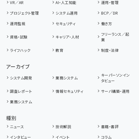
VR／AR
AI・人工知能
運用・管理
プロジェクト管理
システム運用
BCP／DR
運用監視
セキュリティ
働き方
フリーランス／起
資格・試験
キャリア・人材
業
ライフハック
教育
制度・法律
アーカイブ
キーパーソンイン
システム開発
業務システム
タビュー
調査レポート
情報セキュリティ
サーバ構築・運用
業務システム
種別
ニュース
技術解説
書籍・書評
インタビュー
イベント
コラム