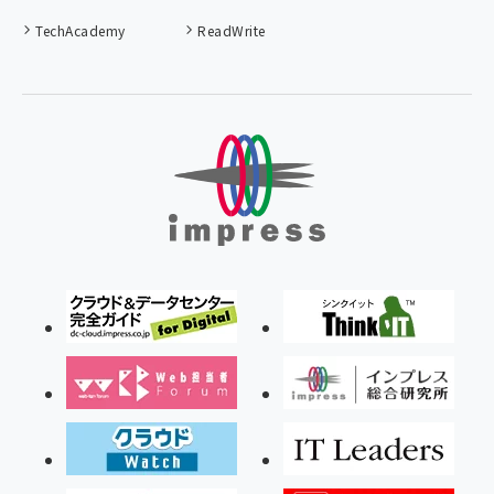
TechAcademy
ReadWrite