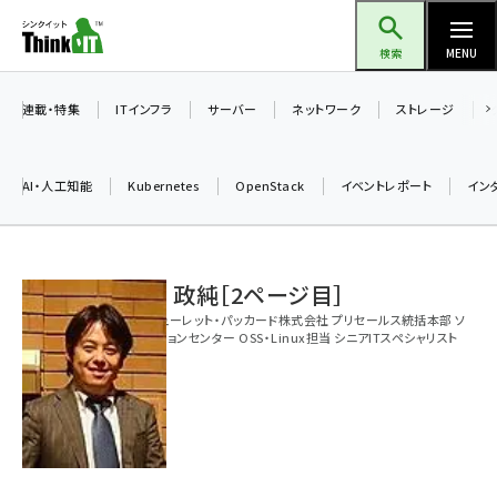
メ
Think IT（シンクイット）
イ
検索
MENU
ン
コ
連載・特集
ITインフラ
サーバー
ネットワーク
ストレージ
ン
テ
AI・人工知能
Kubernetes
OpenStack
イベントレポート
イン
ン
ツ
ai (2470)
に
古賀 政純［2ページ目］
加藤銘のチーム貢献～仲間と築いた勝利の絆～ (2287)
移
日本ヒューレット・パッカード株式会社 プリセールス統括本部 ソ
動
iot女子会 (2243)
リューションセンター OSS・Linux担当 シニアITスペシャリスト
北海道をのんびり旅する晴山佳須夫のヒント集！ (2000)
drupal (1921)
genai (1464)
ai crunch (1336)