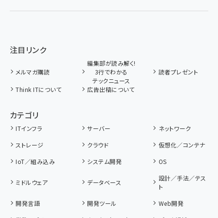
注目リンク
編集部が読み解く!
メルマガ購読
3行でわかる
読者プレゼント
テックニュース
Think ITについて
広告出稿について
カテゴリ
ITインフラ
サーバー
ネットワーク
ストレージ
クラウド
仮想化／コンテナ
IoT／組み込み
システム開発
OS
設計／手法／テス
ミドルウェア
データベース
ト
開発言語
開発ツール
Web開発