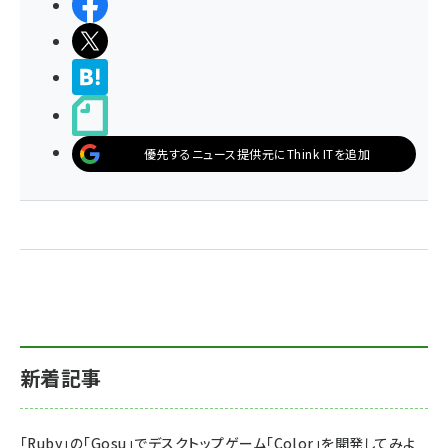
シェアする
ポストする
>ブクマする
noteで書く
優先するニュース提供元にThink ITを追加
新着記事
「Ruby」の「Gosu」でデスクトップゲーム「Color」を開発してみよ