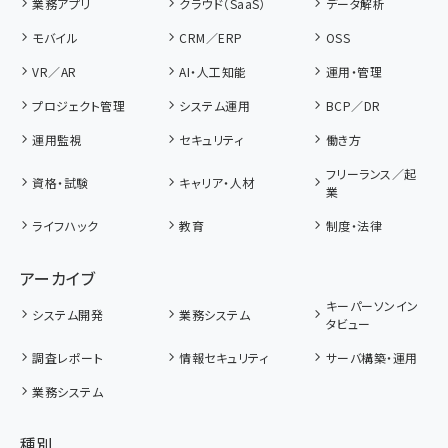
業務アプリ
クラウド（SaaS）
データ解析
モバイル
CRM／ERP
OSS
VR／AR
AI・人工知能
運用・管理
プロジェクト管理
システム運用
BCP／DR
運用監視
セキュリティ
働き方
フリーランス／起
資格・試験
キャリア・人材
業
ライフハック
教育
制度・法律
アーカイブ
キーパーソンイン
システム開発
業務システム
タビュー
調査レポート
情報セキュリティ
サーバ構築・運用
業務システム
種別