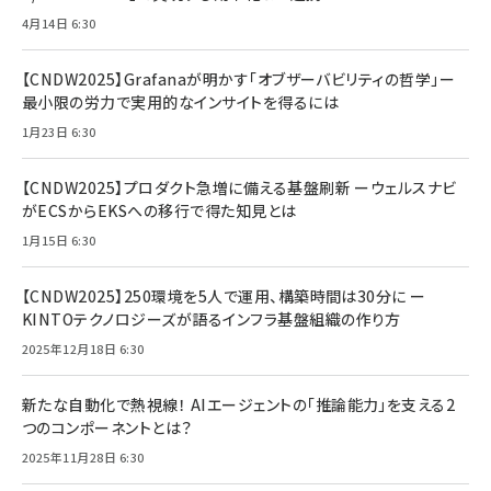
4月14日 6:30
【CNDW2025】Grafanaが明かす「オブザーバビリティの哲学」ー
最小限の労力で実用的なインサイトを得るには
1月23日 6:30
【CNDW2025】プロダクト急増に備える基盤刷新 ーウェルスナビ
がECSからEKSへの移行で得た知見とは
1月15日 6:30
【CNDW2025】250環境を5人で運用、構築時間は30分に ー
KINTOテクノロジーズが語るインフラ基盤組織の作り方
2025年12月18日 6:30
新たな自動化で熱視線！ AIエージェントの「推論能力」を支える2
つのコンポーネントとは？
2025年11月28日 6:30