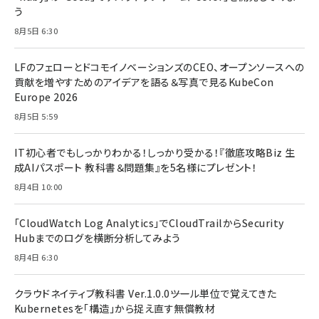
う
8月5日 6:30
LFのフェローとドコモイノベーションズのCEO、オープンソースへの
貢献を増やすためのアイデアを語る＆写真で見るKubeCon
Europe 2026
8月5日 5:59
IT初心者でもしっかりわかる！しっかり受かる！『徹底攻略Biz 生
成AIパスポート 教科書＆問題集』を5名様にプレゼント！
8月4日 10:00
「CloudWatch Log Analytics」でCloudTrailからSecurity
Hubまでのログを横断分析してみよう
8月4日 6:30
クラウドネイティブ教科書 Ver.1.0.0――ツール単位で覚えてきた
Kubernetesを「構造」から捉え直す無償教材