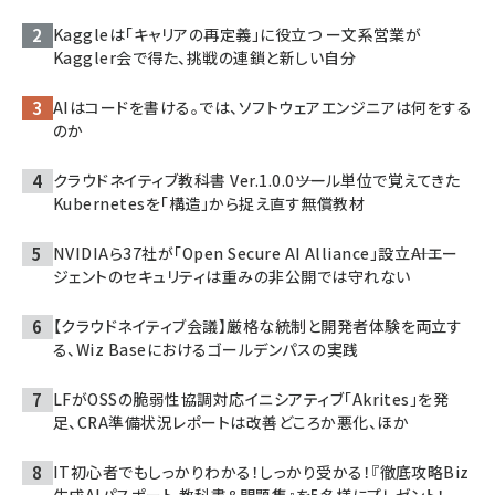
Kaggleは「キャリアの再定義」に役立つ ー文系営業が
Kaggler会で得た、挑戦の連鎖と新しい自分
AIはコードを書ける。では、ソフトウェアエンジニアは何をする
のか
クラウドネイティブ教科書 Ver.1.0.0――ツール単位で覚えてきた
Kubernetesを「構造」から捉え直す無償教材
NVIDIAら37社が「Open Secure AI Alliance」設立――AIエー
ジェントのセキュリティは重みの非公開では守れない
【クラウドネイティブ会議】厳格な統制と開発者体験を両立す
る、Wiz Baseにおけるゴールデンパスの実践
LFがOSSの脆弱性協調対応イニシアティブ「Akrites」を発
足、CRA準備状況レポートは改善どころか悪化、ほか
IT初心者でもしっかりわかる！しっかり受かる！『徹底攻略Biz
生成AIパスポート 教科書＆問題集』を5名様にプレゼント！