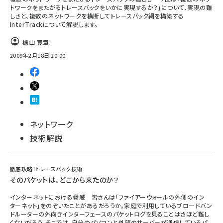
トワークをまたがるトレースバックをいかに実現するか？」について、実現の難
しさと、複数のネットワークを横断してトレースバック網を構築する
ai crunch (1340)
InterTrackについて解説します。
櫨山 寛章
2009年2月18日 20:00
ネットワーク
技術解説
徹底攻略！トレースバック技術
そのパケットは、どこから来たのか？
インターネットにおける脅威 皆さんは「ファイアーウォールの外側のイン
ターネット」をのぞいたことがあるだろうか。家庭で利用しているブロードバン
ドルーターの外向きインターフェースのパケットログを見ることはさほど難し
くないだろう。そこでは、自分のパソコンと外部のサーバーが通信しているパ