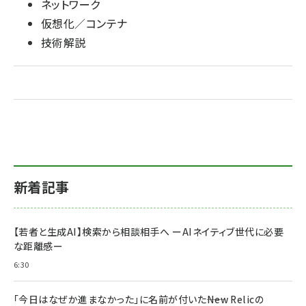
ネットワーク
仮想化／コンテナ
技術解説
新着記事
【若者と生成AI】検索から相談相手へ ーAIネイティブ世代に必要
な距離感ー
6:30
「今日はなぜか進まなかった」に名前が付いた――New Relicの