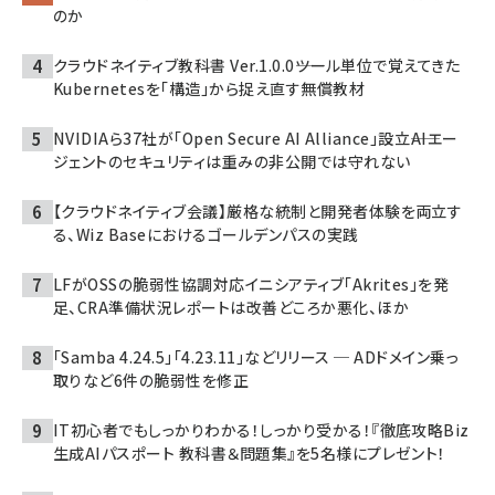
のか
クラウドネイティブ教科書 Ver.1.0.0――ツール単位で覚えてきた
Kubernetesを「構造」から捉え直す無償教材
NVIDIAら37社が「Open Secure AI Alliance」設立――AIエー
ジェントのセキュリティは重みの非公開では守れない
【クラウドネイティブ会議】厳格な統制と開発者体験を両立す
る、Wiz Baseにおけるゴールデンパスの実践
LFがOSSの脆弱性協調対応イニシアティブ「Akrites」を発
足、CRA準備状況レポートは改善どころか悪化、ほか
「Samba 4.24.5」「4.23.11」などリリース ─ ADドメイン乗っ
取りなど6件の脆弱性を修正
IT初心者でもしっかりわかる！しっかり受かる！『徹底攻略Biz
生成AIパスポート 教科書＆問題集』を5名様にプレゼント！