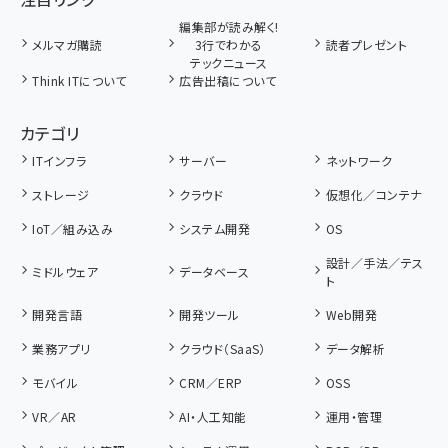
編集部が読み解く!
メルマガ購読
3行でわかる
読者プレゼント
テックニュース
Think ITについて
広告出稿について
カテゴリ
ITインフラ
サーバー
ネットワーク
ストレージ
クラウド
仮想化／コンテナ
IoT／組み込み
システム開発
OS
設計／手法／テス
ミドルウェア
データベース
ト
開発言語
開発ツール
Web開発
業務アプリ
クラウド（SaaS）
データ解析
モバイル
CRM／ERP
OSS
VR／AR
AI・人工知能
運用・管理