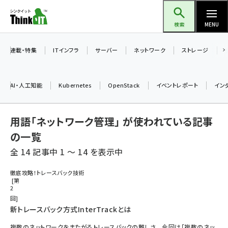
メ
Think IT（シンクイット）
イ
検索
MENU
ン
コ
連載・特集
ITインフラ
サーバー
ネットワーク
ストレージ
ン
テ
AI・人工知能
Kubernetes
OpenStack
イベントレポート
イン
ン
ツ
ai (2475)
用語「ネットワーク管理」 が使われている記事
に
加藤銘のチーム貢献～仲間と築いた勝利の絆～ (2297)
移
の一覧
動
全 14 記事中 1 ～ 14 を表示中
iot女子会 (2248)
北海道をのんびり旅する晴山佳須夫のヒント集！ (2008)
徹底攻略！トレースバック技術
第
2
drupal (1929)
回
genai (1468)
新トレースバック方式InterTrackとは
複数のネットワークをまたがるトレースバックの難しさ 今回は「複数のネッ
abc123 (1341)