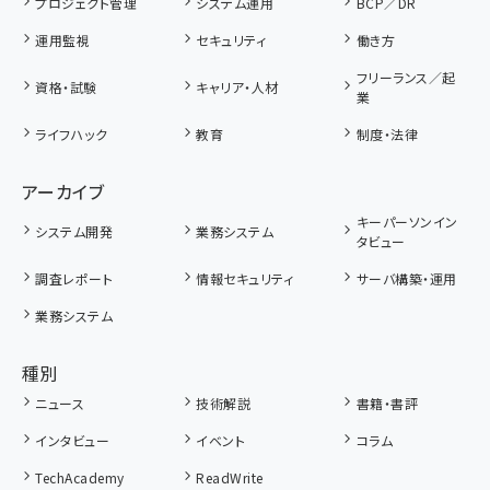
プロジェクト管理
システム運用
BCP／DR
運用監視
セキュリティ
働き方
フリーランス／起
資格・試験
キャリア・人材
業
ライフハック
教育
制度・法律
アーカイブ
キーパーソンイン
システム開発
業務システム
タビュー
調査レポート
情報セキュリティ
サーバ構築・運用
業務システム
種別
ニュース
技術解説
書籍・書評
インタビュー
イベント
コラム
TechAcademy
ReadWrite