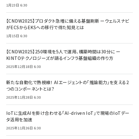
1月23日 6:30
【CNDW2025】プロダクト急増に備える基盤刷新 ーウェルスナビ
がECSからEKSへの移行で得た知見とは
1月15日 6:30
【CNDW2025】250環境を5人で運用、構築時間は30分に ー
KINTOテクノロジーズが語るインフラ基盤組織の作り方
2025年12月18日 6:30
新たな自動化で熱視線！ AIエージェントの「推論能力」を支える2
つのコンポーネントとは？
2025年11月28日 6:30
IoTに生成AIを掛け合わせる「AI-driven IoT」で現場のIoTデー
タ活用を加速
2025年11月26日 6:30