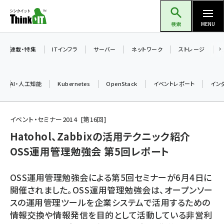
メ
Think IT（シンクイット）
イ
検索
MENU
ン
コ
連載・特集
ITインフラ
サーバー
ネットワーク
ストレージ
ン
テ
AI・人工知能
Kubernetes
OpenStack
イベントレポート
イン
ン
ツ
ai (2480)
に
イベント・セミナー2014
第
16
回
加藤銘のチーム貢献～仲間と築いた勝利の絆～ (2304)
移
Hatohol、Zabbixの活用テクニック紹介
動
OSS運用管理勉強会 第5回レポート
iot女子会 (2263)
北海道をのんびり旅する晴山佳須夫のヒント集！ (2017)
OSS運用管理勉強会による第5回セミナーが6月4日に
drupal (1940)
開催されました。OSS運用管理勉強会は、オープンソー
スの運用管理ツールを企業システムで活用するための
genai (1473)
情報交換や情報発信を目的として活動している非営利
ai crunch (1347)