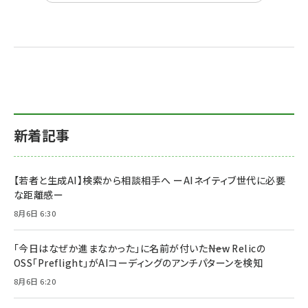
新着記事
【若者と生成AI】検索から相談相手へ ーAIネイティブ世代に必要
な距離感ー
8月6日 6:30
「今日はなぜか進まなかった」に名前が付いた――New Relicの
OSS「Preflight」がAIコーディングのアンチパターンを検知
8月6日 6:20