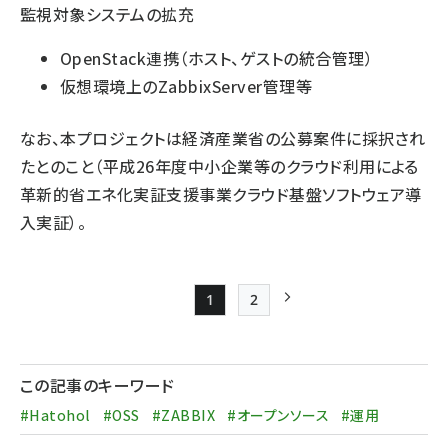
監視対象システムの拡充
OpenStack連携（ホスト、ゲストの統合管理）
仮想環境上のZabbixServer管理等
なお、本プロジェクトは経済産業省の公募案件に採択され
たとのこと（平成26年度中小企業等のクラウド利用による
革新的省エネ化実証支援事業クラウド基盤ソフトウェア導
入実証）。
1
2
Page
Page
次ページ
ペー
ジ
この記事のキーワード
送
#Hatohol
#OSS
#ZABBIX
#オープンソース
#運用
り