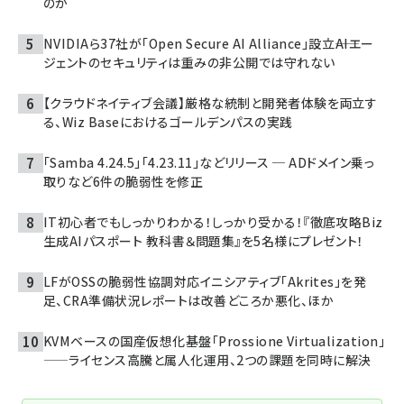
のか
NVIDIAら37社が「Open Secure AI Alliance」設立――AIエー
ジェントのセキュリティは重みの非公開では守れない
【クラウドネイティブ会議】厳格な統制と開発者体験を両立す
る、Wiz Baseにおけるゴールデンパスの実践
「Samba 4.24.5」「4.23.11」などリリース ─ ADドメイン乗っ
取りなど6件の脆弱性を修正
IT初心者でもしっかりわかる！しっかり受かる！『徹底攻略Biz
生成AIパスポート 教科書＆問題集』を5名様にプレゼント！
LFがOSSの脆弱性協調対応イニシアティブ「Akrites」を発
足、CRA準備状況レポートは改善どころか悪化、ほか
KVMベースの国産仮想化基盤「Prossione Virtualization」
——ライセンス高騰と属人化運用、2つの課題を同時に解決