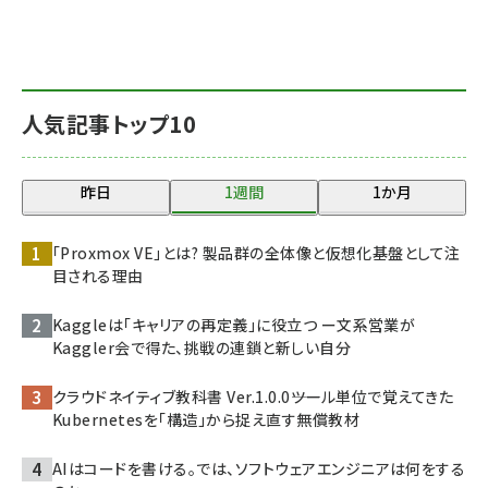
人気記事トップ10
昨日
1週間
1か月
「Proxmox VE」とは? 製品群の全体像と仮想化基盤として注
目される理由
Kaggleは「キャリアの再定義」に役立つ ー文系営業が
Kaggler会で得た、挑戦の連鎖と新しい自分
クラウドネイティブ教科書 Ver.1.0.0――ツール単位で覚えてきた
Kubernetesを「構造」から捉え直す無償教材
AIはコードを書ける。では、ソフトウェアエンジニアは何をする