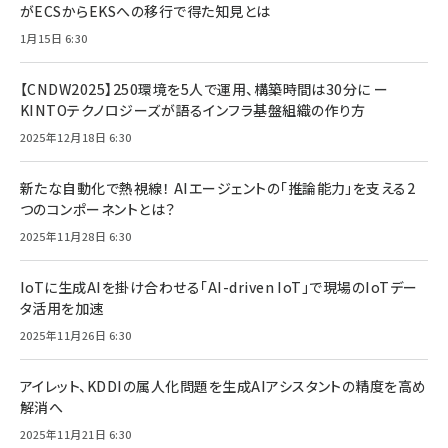
がECSからEKSへの移行で得た知見とは
1月15日 6:30
【CNDW2025】250環境を5人で運用、構築時間は30分に ー
KINTOテクノロジーズが語るインフラ基盤組織の作り方
2025年12月18日 6:30
新たな自動化で熱視線！ AIエージェントの「推論能力」を支える2
つのコンポーネントとは？
2025年11月28日 6:30
IoTに生成AIを掛け合わせる「AI-driven IoT」で現場のIoTデー
タ活用を加速
2025年11月26日 6:30
アイレット、KDDIの属人化問題を生成AIアシスタントの精度を高め
解消へ
2025年11月21日 6:30