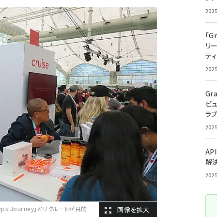
202
「G
リ
ティ
202
Gr
ビ
ラ
202
AP
解
202
evOps Journey」とリクルートが目的