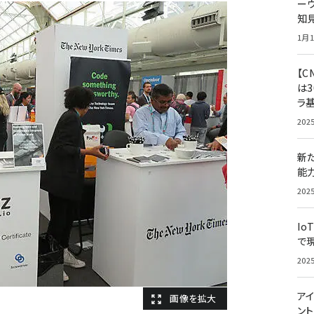
ー
知
1月1
【C
は3
ラ
202
新
能
202
Io
で
202
アイ
ン