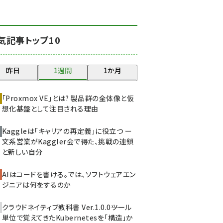
ai crunch (1347)
abc123 (1346)
気記事トップ10
昨日
1週間
1か月
「Proxmox VE」とは? 製品群の全体像と仮
想化基盤として注目される理由
Kaggleは「キャリアの再定義」に役立つ ー
文系営業がKaggler会で得た、挑戦の連鎖
と新しい自分
AIはコードを書ける。では、ソフトウェアエン
ジニアは何をするのか
クラウドネイティブ教科書 Ver.1.0.0――ツール
単位で覚えてきたKubernetesを「構造」か