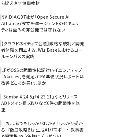
ら捉え直す無償教材
NVIDIAら37社が「Open Secure AI
Alliance」設立――AIエージェントのセキュリ
ティは重みの非公開では守れない
【クラウドネイティブ会議】厳格な統制と開発
者体験を両立する、Wiz Baseにおけるゴー
ルデンパスの実践
LFがOSSの脆弱性協調対応イニシアティブ
「Akrites」を発足、CRA準備状況レポートは
改善どころか悪化、ほか
「Samba 4.24.5」「4.23.11」などリリース ─
ADドメイン乗っ取りなど6件の脆弱性を修
正
IT初心者でもしっかりわかる！しっかり受か
る！『徹底攻略Biz 生成AIパスポート 教科書
＆問題集』を5名様にプレゼント！