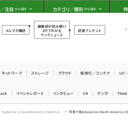
ト）
／注目
カテゴリ／種別
特
から探す
から探す
T（シンクイット）
編集部が読み解く!
メルマガ購読
3行でわかる
読者プレゼント
テックニュース
ネットワーク
ストレージ
クラウド
仮想化／コンテナ
Io
tack
イベントレポート
インタビュー
VR
マンガ
Thin
KubeCon＋CloudNativeCon North A...
写真で見るKubeCon North America 