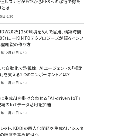
ウェルスナビがECSからEKSへの移行で得た
見とは
5日 6:30
NDW2025】250環境を5人で運用、構築時間
0分に ーKINTOテクノロジーズが語るインフ
基盤組織の作り方
5年12月18日 6:30
たな自動化で熱視線！ AIエージェントの「推論
力」を支える2つのコンポーネントとは？
5年11月28日 6:30
Tに生成AIを掛け合わせる「AI-driven IoT」
現場のIoTデータ活用を加速
5年11月26日 6:30
レット、KDDIの属人化問題を生成AIアシスタ
トの精度を高め解消へ