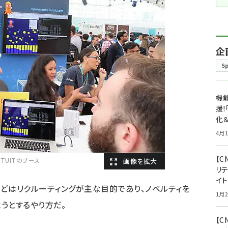
企
S
機能
援!
化＆
4月1
【C
TUITのブース
リ
イ
zonなどはリクルーティングが主な目的であり、ノベルティを
1月2
うとするやり方だ。
【