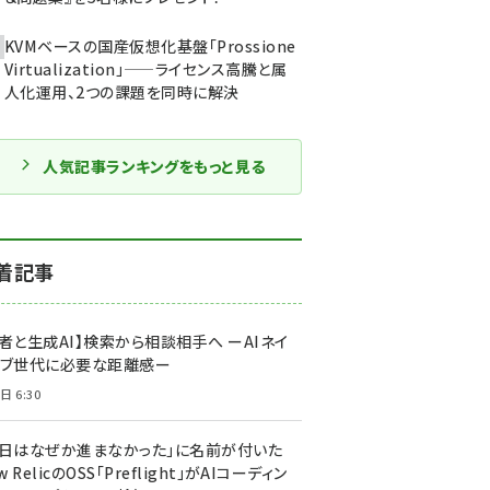
KVMベースの国産仮想化基盤「Prossione
Virtualization」——ライセンス高騰と属
人化運用、2つの課題を同時に解決
人気記事ランキングをもっと見る
着記事
者と生成AI】検索から相談相手へ ーAIネイ
ィブ世代に必要な距離感ー
日 6:30
今日はなぜか進まなかった」に名前が付いた
New RelicのOSS「Preflight」がAIコーディン