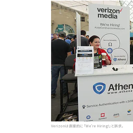
Verizonは直接的に「We're Hiring!」と訴求。