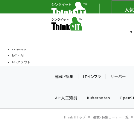
メ
Think IT（シンクイッ
人気
イ
ソフト開発
Think I
ン
企業IT
コ
製品導入
ン
Web担当者
EC担当者
テ
IoT・AI
ン
DCクラウド
研究・調査
ツ
連載・特集
ITインフラ
サーバー
エネルギー
に
ドローン
移
教育講座
AI・人工知能
Kubernetes
OpenS
動
Think ITトップ
連載・特集コーナー一覧
パ