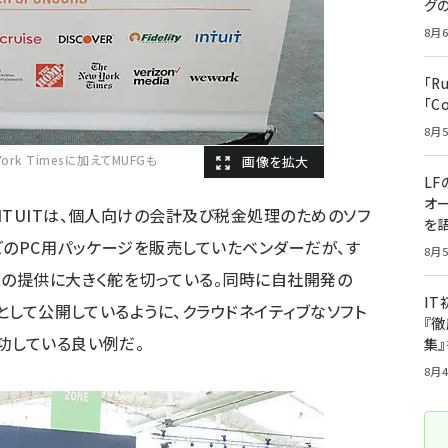
グ
8月6
「R
「C
8月5
rk Timesに加えてMUFGも
LF
オ
NTUITは、個人向けの会計及び税金処理のためのソフ
を語
TaxなどのPC用パッケージを販売していたベンダーだが、す
8月5
スの提供に大きく舵を切っている。同時に自社開発の
I
スとして公開しているように、クラウドネイティブなソフト
『徹
功している良い例だ。
集
8月4