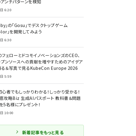
のアンチパターンを検知
日 6:20
uby」の「Gosu」でデスクトップゲーム
olor」を開発してみよう
日 6:30
のフェローとドコモイノベーションズのCEO、
ープンソースへの貢献を増やすためのアイデア
る＆写真で見るKubeCon Europe 2026
日 5:59
T初心者でもしっかりわかる！しっかり受かる！
底攻略Biz 生成AIパスポート 教科書＆問題
』を5名様にプレゼント！
日 10:00
新着記事をもっと見る