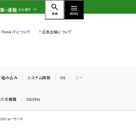
集・連載
から探す
検索
MENU
Think ITについて
広告出稿について
ai (2480)
加藤銘のチーム貢献～仲間と築い
た勝利の絆～ (2304)
T／組み込み
システム開発
OS
ミドルウェア
データベース
iot女子会 (2263)
k ITの書籍
OSSfm
北海道をのんびり旅する晴山佳須
夫のヒント集！ (2017)
drupal (1940)
2019ショーケース
genai (1473)