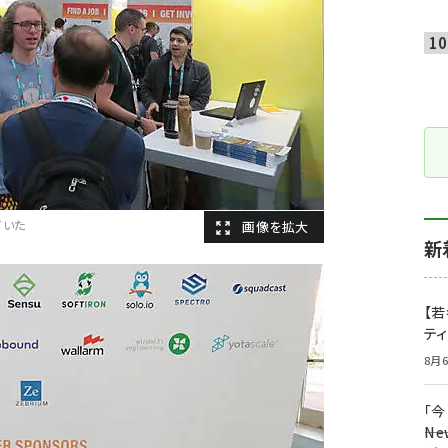
ていた
新
【若
テ
8月6
「
――