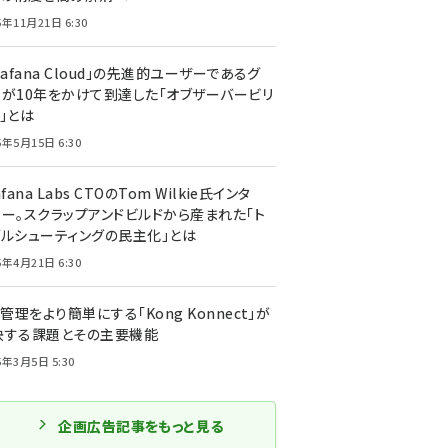
5年11月21日 6:30
rafana Cloud」の先進的ユーザーであるグ
ーが10年をかけて到達した「オブザーバービリ
」とは
5年5月15日 6:30
afana Labs CTOのTom Wilkie氏インタ
ュー。スクラップアンドビルドから産まれた「ト
ブルシューティングの民主化」とは
5年4月21日 6:30
I管理をより簡単にする「Kong Konnect」が
決する課題とその主要機能
5年3月5日 5:30
企画広告記事をもっと見る