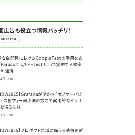
画広告も役立つ情報バッチリ！
ponsored
安全開発におけるGoogleTestの活用を支
「Parasoft C/C++test CT」で実現する効率
AI連携
4日 6:30
NDW2025】Grafanaが明かす「オブザーバビ
ティの哲学」ー最小限の労力で実用的なインサ
トを得るには
3日 6:30
CNDW2025】プロダクト急増に備える基盤刷新