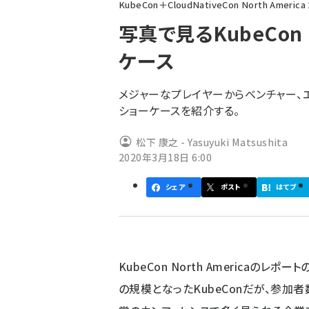
KubeCon＋CloudNativeCon North Ameri
ン
写真で見るKubeCon N
く
ケース
ず
メジャーなプレイヤーからベンチャー、エ
ショーケースを紹介する。
松下 康之 - Yasuyuki Matsushita
2020年3月18日 6:00
シェア
ポスト
はてブ
KubeCon North Americaの
の規模となったKubeConだが、参加