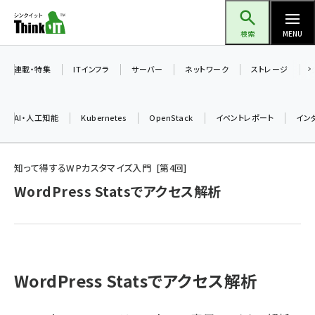
メ
Think IT（シンクイット）
イ
検索
MENU
ン
コ
連載・特集
ITインフラ
サーバー
ネットワーク
ストレージ
ン
テ
AI・人工知能
Kubernetes
OpenStack
イベントレポート
イン
ン
ツ
ai (2497)
に
知って得するWPカスタマイズ入門
第
4
回
加藤銘のチーム貢献～仲間と築いた勝利の絆～ (2315)
移
WordPress Statsでアクセス解析
動
iot女子会 (2281)
北海道をのんびり旅する晴山佳須夫のヒント集！ (2037)
drupal (1956)
WordPress Statsでアクセス解析
genai (1484)
abc123 (1360)