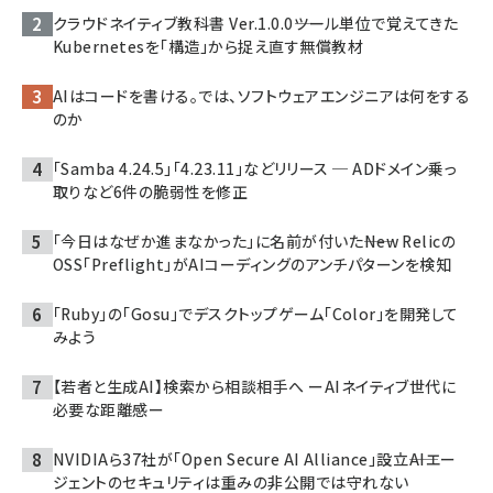
クラウドネイティブ教科書 Ver.1.0.0――ツール単位で覚えてきた
Kubernetesを「構造」から捉え直す無償教材
AIはコードを書ける。では、ソフトウェアエンジニアは何をする
のか
「Samba 4.24.5」「4.23.11」などリリース ─ ADドメイン乗っ
取りなど6件の脆弱性を修正
「今日はなぜか進まなかった」に名前が付いた――New Relicの
OSS「Preflight」がAIコーディングのアンチパターンを検知
「Ruby」の「Gosu」でデスクトップゲーム「Color」を開発して
みよう
【若者と生成AI】検索から相談相手へ ーAIネイティブ世代に
必要な距離感ー
NVIDIAら37社が「Open Secure AI Alliance」設立――AIエー
ジェントのセキュリティは重みの非公開では守れない