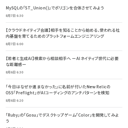
MySQLの「ST_Union()」でポリゴンを合体させてみよう
8月7日 6:30
【クラウドネイティブ会議】相手を知ることから始める、使われる社
内基盤を育てるためのプラットフォームエンジニアリング
8月7日 6:00
【若者と生成AI】検索から相談相手へ ーAIネイティブ世代に必要
な距離感ー
8月6日 6:30
「今日はなぜか進まなかった」に名前が付いた――New Relicの
OSS「Preflight」がAIコーディングのアンチパターンを検知
8月6日 6:20
「Ruby」の「Gosu」でデスクトップゲーム「Color」を開発してみよ
う