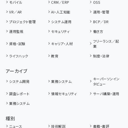
モバイル
CRM／ERP
OSS
VR／AR
AI・人工知能
運用・管理
プロジェクト管理
システム運用
BCP／DR
運用監視
セキュリティ
働き方
フリーランス／起
資格・試験
キャリア・人材
業
ライフハック
教育
制度・法律
アーカイブ
キーパーソンイン
システム開発
業務システム
タビュー
調査レポート
情報セキュリティ
サーバ構築・運用
業務システム
種別
ニュース
技術解説
書籍・書評