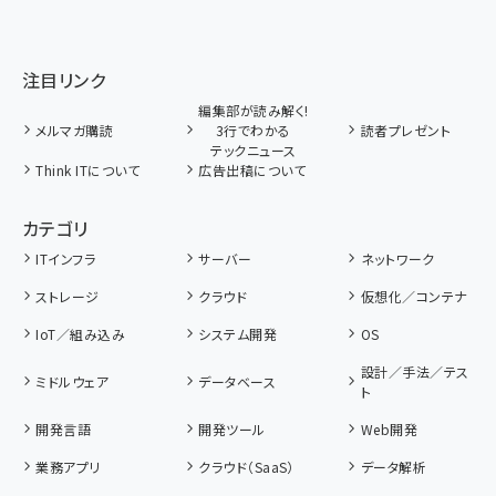
注目リンク
編集部が読み解く!
メルマガ購読
3行でわかる
読者プレゼント
テックニュース
Think ITについて
広告出稿について
カテゴリ
ITインフラ
サーバー
ネットワーク
ストレージ
クラウド
仮想化／コンテナ
IoT／組み込み
システム開発
OS
設計／手法／テス
ミドルウェア
データベース
ト
開発言語
開発ツール
Web開発
業務アプリ
クラウド（SaaS）
データ解析