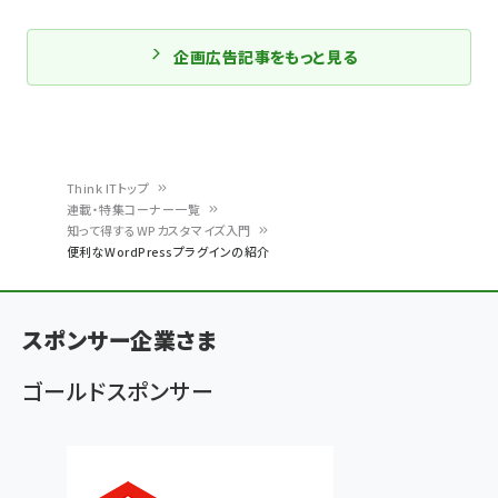
企画広告記事をもっと見る
Think ITトップ
連載・特集コーナー一覧
パ
知って得するWPカスタマイズ入門
便利なWordPressプラグインの紹介
ン
く
ず
スポンサー企業さま
ゴールドスポンサー