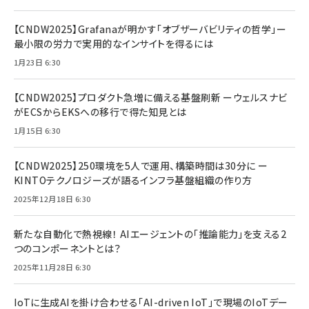
【CNDW2025】Grafanaが明かす「オブザーバビリティの哲学」ー
最小限の労力で実用的なインサイトを得るには
1月23日 6:30
【CNDW2025】プロダクト急増に備える基盤刷新 ーウェルスナビ
がECSからEKSへの移行で得た知見とは
1月15日 6:30
【CNDW2025】250環境を5人で運用、構築時間は30分に ー
KINTOテクノロジーズが語るインフラ基盤組織の作り方
2025年12月18日 6:30
新たな自動化で熱視線！ AIエージェントの「推論能力」を支える2
つのコンポーネントとは？
2025年11月28日 6:30
IoTに生成AIを掛け合わせる「AI-driven IoT」で現場のIoTデー