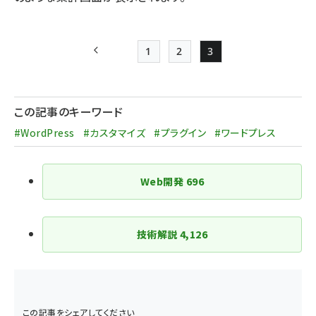
1
2
3
前ページ
Page
Page
Page
ペー
ジ
この記事のキーワード
送
#WordPress
#カスタマイズ
#プラグイン
#ワードプレス
り
Web開発
696
技術解説
4,126
この記事をシェアしてください