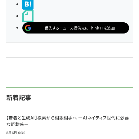
>ブクマする
noteで書く
優先するニュース提供元にThink ITを追加
新着記事
【若者と生成AI】検索から相談相手へ ーAIネイティブ世代に必要
な距離感ー
8月6日 6:30