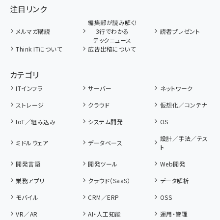
注目リンク
編集部が読み解く!
メルマガ購読
3行でわかる
読者プレゼント
テックニュース
Think ITについて
広告出稿について
カテゴリ
ITインフラ
サーバー
ネットワーク
ストレージ
クラウド
仮想化／コンテナ
IoT／組み込み
システム開発
OS
設計／手法／テス
ミドルウェア
データベース
ト
開発言語
開発ツール
Web開発
業務アプリ
クラウド（SaaS）
データ解析
モバイル
CRM／ERP
OSS
VR／AR
AI・人工知能
運用・管理