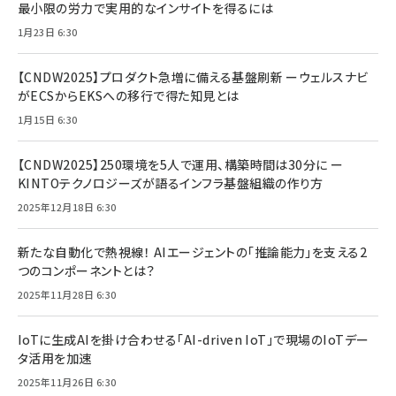
最小限の労力で実用的なインサイトを得るには
1月23日 6:30
【CNDW2025】プロダクト急増に備える基盤刷新 ーウェルスナビ
がECSからEKSへの移行で得た知見とは
1月15日 6:30
【CNDW2025】250環境を5人で運用、構築時間は30分に ー
KINTOテクノロジーズが語るインフラ基盤組織の作り方
2025年12月18日 6:30
新たな自動化で熱視線！ AIエージェントの「推論能力」を支える2
つのコンポーネントとは？
2025年11月28日 6:30
IoTに生成AIを掛け合わせる「AI-driven IoT」で現場のIoTデー
タ活用を加速
2025年11月26日 6:30