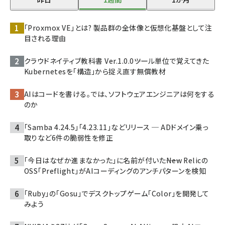
「Proxmox VE」とは? 製品群の全体像と仮想化基盤として注
目される理由
クラウドネイティブ教科書 Ver.1.0.0――ツール単位で覚えてきた
Kubernetesを「構造」から捉え直す無償教材
AIはコードを書ける。では、ソフトウェアエンジニアは何をする
のか
「Samba 4.24.5」「4.23.11」などリリース ─ ADドメイン乗っ
取りなど6件の脆弱性を修正
「今日はなぜか進まなかった」に名前が付いた――New Relicの
OSS「Preflight」がAIコーディングのアンチパターンを検知
「Ruby」の「Gosu」でデスクトップゲーム「Color」を開発して
みよう