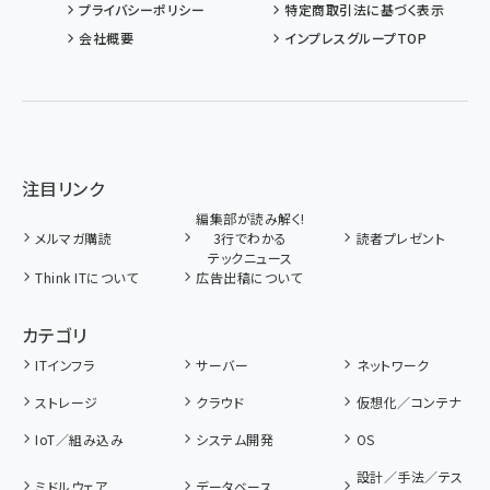
プライバシーポリシー
特定商取引法に基づく表示
会社概要
インプレスグループTOP
注目リンク
編集部が読み解く!
メルマガ購読
3行でわかる
読者プレゼント
テックニュース
Think ITについて
広告出稿について
カテゴリ
ITインフラ
サーバー
ネットワーク
ストレージ
クラウド
仮想化／コンテナ
IoT／組み込み
システム開発
OS
設計／手法／テス
ミドルウェア
データベース