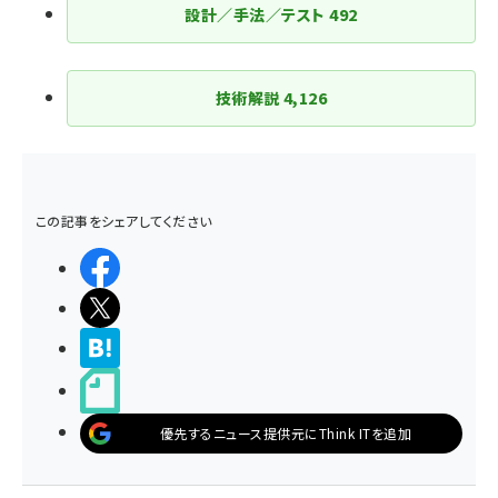
ジ
設計／手法／テスト
492
送
り
技術解説
4,126
この記事をシェアしてください
シェアする
ポストする
>ブクマする
noteで書く
優先するニュース提供元にThink ITを追加