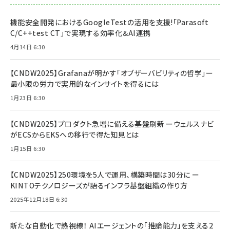
機能安全開発におけるGoogleTestの活用を支援!「Parasoft
C/C++test CT」で実現する効率化＆AI連携
4月14日 6:30
【CNDW2025】Grafanaが明かす「オブザーバビリティの哲学」ー
最小限の労力で実用的なインサイトを得るには
1月23日 6:30
【CNDW2025】プロダクト急増に備える基盤刷新 ーウェルスナビ
がECSからEKSへの移行で得た知見とは
1月15日 6:30
【CNDW2025】250環境を5人で運用、構築時間は30分に ー
KINTOテクノロジーズが語るインフラ基盤組織の作り方
2025年12月18日 6:30
新たな自動化で熱視線！ AIエージェントの「推論能力」を支える2