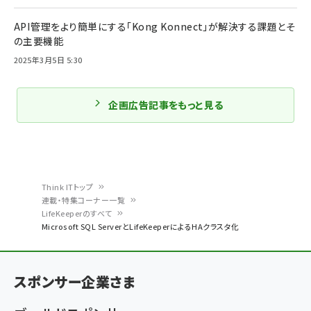
API管理をより簡単にする「Kong Konnect」が解決する課題とそ
の主要機能
2025年3月5日 5:30
企画広告記事をもっと見る
Think ITトップ
連載・特集コーナー一覧
パ
LifeKeeperのすべて
Microsoft SQL ServerとLifeKeeperによるHAクラスタ化
ン
く
ず
スポンサー企業さま