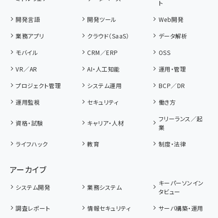
ト
開発言語
開発ツール
Web開発
業務アプリ
クラウド（SaaS）
データ解析
モバイル
CRM／ERP
OSS
VR／AR
AI・人工知能
運用・管理
プロジェクト管理
システム運用
BCP／DR
運用監視
セキュリティ
働き方
フリーランス／起
資格・試験
キャリア・人材
業
ライフハック
教育
制度・法律
アーカイブ
キーパーソンイン
システム開発
業務システム
タビュー
調査レポート
情報セキュリティ
サーバ構築・運用