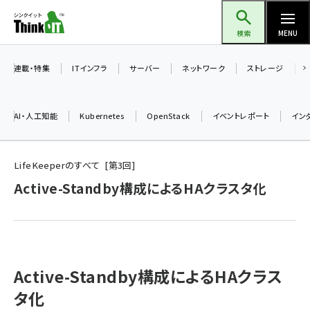
メ
Think IT（シンクイット）
イ
検索
MENU
ン
コ
連載・特集
ITインフラ
サーバー
ネットワーク
ストレージ
ン
テ
AI・人工知能
Kubernetes
OpenStack
イベントレポート
イン
ン
ツ
ai (2493)
に
LifeKeeperのすべて
第
3
回
加藤銘のチーム貢献～仲間と築いた勝利の絆～ (2314)
移
Active-Standby構成によるHAクラスタ化
動
iot女子会 (2279)
北海道をのんびり旅する晴山佳須夫のヒント集！ (2034)
drupal (1955)
Active-Standby構成によるHAクラス
genai (1483)
タ化
abc123 (1358)