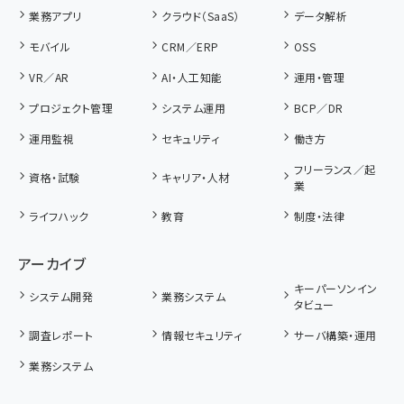
業務アプリ
クラウド（SaaS）
データ解析
モバイル
CRM／ERP
OSS
VR／AR
AI・人工知能
運用・管理
プロジェクト管理
システム運用
BCP／DR
運用監視
セキュリティ
働き方
フリーランス／起
資格・試験
キャリア・人材
業
ライフハック
教育
制度・法律
アーカイブ
キーパーソンイン
システム開発
業務システム
タビュー
調査レポート
情報セキュリティ
サーバ構築・運用
業務システム