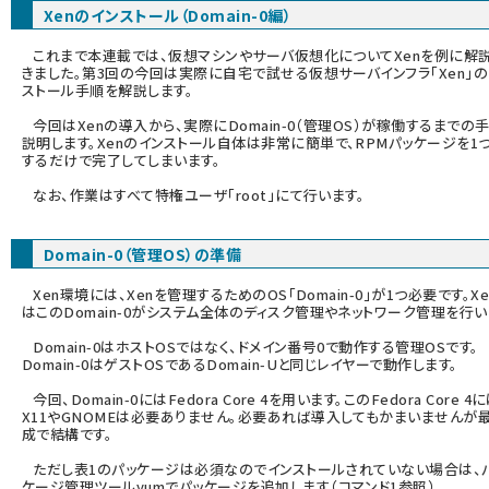
Xenのインストール（Domain-0編）
abc123 (1334)
これまで本連載では、仮想マシンやサーバ仮想化についてXenを例に解
きました。第3回の今回は実際に自宅で試せる仮想サーバインフラ「Xen」の
ストール手順を解説します。
今回はXenの導入から、実際にDomain-0（管理OS）が稼働するまでの
説明します。Xenのインストール自体は非常に簡単で、RPMパッケージを1
するだけで完了してしまいます。
なお、作業はすべて特権ユーザ「root」にて行います。
Domain-0（管理OS）の準備
Xen環境には、Xenを管理するためのOS「Domain-0」が1つ必要です。Xe
はこのDomain-0がシステム全体のディスク管理やネットワーク管理を行い
Domain-0はホストOSではなく、ドメイン番号0で動作する管理OSです。
Domain-0はゲストOSであるDomain-Uと同じレイヤーで動作します。
今回、Domain-0にはFedora Core 4を用います。このFedora Core 4
X11やGNOMEは必要ありません。必要あれば導入してもかまいませんが
成で結構です。
ただし表1のパッケージは必須なのでインストールされていない場合は、
ケージ管理ツールyumでパッケージを追加します（コマンド1参照）。