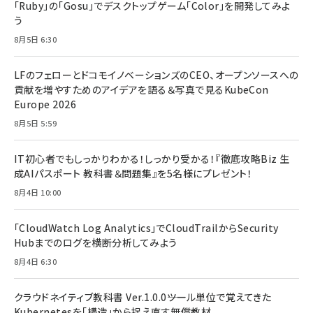
「Ruby」の「Gosu」でデスクトップゲーム「Color」を開発してみよ
う
8月5日 6:30
LFのフェローとドコモイノベーションズのCEO、オープンソースへの
貢献を増やすためのアイデアを語る＆写真で見るKubeCon
Europe 2026
8月5日 5:59
IT初心者でもしっかりわかる！しっかり受かる！『徹底攻略Biz 生
成AIパスポート 教科書＆問題集』を5名様にプレゼント！
8月4日 10:00
「CloudWatch Log Analytics」でCloudTrailからSecurity
Hubまでのログを横断分析してみよう
8月4日 6:30
クラウドネイティブ教科書 Ver.1.0.0――ツール単位で覚えてきた
Kubernetesを「構造」から捉え直す無償教材