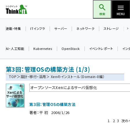
メ
Think IT（シンクイット）
イ
検索
MENU
ン
コ
連載・特集
ITインフラ
サーバー
ネットワーク
ストレージ
ン
テ
AI・人工知能
Kubernetes
OpenStack
イベントレポート
イン
ン
ツ
ai (2470)
第3回：管理OSの構築方法 (1/3)
に
加藤銘のチーム貢献～仲間と築いた勝利の絆～ (2287)
移
＞
TOP
設計・移行・活用
＞ Xenのインストール（Domain-0編）
動
iot女子会 (2243)
オープンソースXenによるサーバ仮想化
北海道をのんびり旅する晴山佳須夫のヒント集！ (2000)
第３回：管理OSの構築方法
drupal (1921)
著者：
平 初
2006/1/26
genai (1464)
1
2
3
次の
ai crunch (1336)