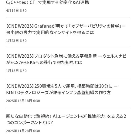
C/C++test CT」で実現する効率化＆AI連携
4月14日 6:30
【CNDW2025】Grafanaが明かす「オブザーバビリティの哲学」ー
最小限の労力で実用的なインサイトを得るには
1月23日 6:30
【CNDW2025】プロダクト急増に備える基盤刷新 ーウェルスナビ
がECSからEKSへの移行で得た知見とは
1月15日 6:30
【CNDW2025】250環境を5人で運用、構築時間は30分に ー
KINTOテクノロジーズが語るインフラ基盤組織の作り方
2025年12月18日 6:30
新たな自動化で熱視線！ AIエージェントの「推論能力」を支える2
つのコンポーネントとは？
2025年11月28日 6:30