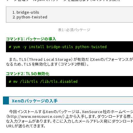
bridge-utils
python-twisted
表1：必須パッケージ
コマンド1：パッケージの導入
# yum -y install bridge-utils python-twisted
また、TLS（Thread Local Storage）が有効だとXenのパフォーマンス
なるため、TLSを無効化します（コマンド2参照）。
コマンド2：TLSの無効化
# mv /lib/tls /lib/tls.disabled
Xenのパッケージの入手
今回インストールするXenのパッケージは、XenSource社のホームペー
（
http://www.xensource.com/
）上から入手します。ダウンロードする際
な入力フォームがあります。そこに入力したメールアドレス宛にダウンロー
URLが送られてきます。