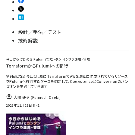
設計／手法／テスト
技術解説
今日からはじめる Pulumiでカンタン インフラ運用・管理
TerraformからPulumiへの移行
第9回となる今回は、既にTerraformでAWS環境に作成されているリソース
をPulumiへ移行するケースを想定して、CoexistenceとConversionのハン
ズオンを実践していきます
大関 研丞 (Kenneth Ozeki)
2023年11月28日 8:41