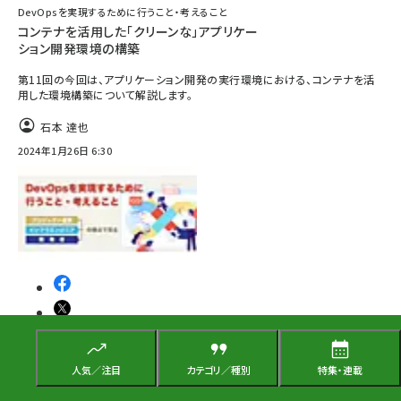
DevOpsを実現するために行うこと・考えること
コンテナを活用した「クリーンな」アプリケー
ション開発環境の構築
第11回の今回は、アプリケーション開発の実行環境における、コンテナを活
用した環境構築について解説します。
石本 達也
2024年1月26日 6:30
人気／注目
カテゴリ／種別
特集・連載
設計／手法／テスト