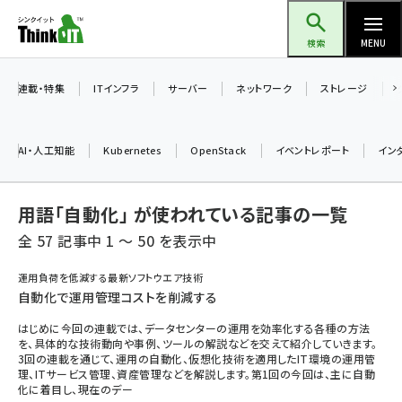
メ
Think IT（シンクイット）
イ
検索
MENU
ン
コ
連載・特集
ITインフラ
サーバー
ネットワーク
ストレージ
ン
テ
AI・人工知能
Kubernetes
OpenStack
イベントレポート
イン
ン
ツ
ai (2497)
用語「自動化」 が使われている記事の一覧
に
加藤銘のチーム貢献～仲間と築いた勝利の絆～ (2315)
移
全 57 記事中 1 ～ 50 を表示中
動
iot女子会 (2281)
運用負荷を低減する最新ソフトウエア技術
自動化で運用管理コストを削減する
北海道をのんびり旅する晴山佳須夫のヒント集！ (2037)
はじめに今回の連載では、データセンターの運用を効率化する各種の方法
drupal (1956)
を、具体的な技術動向や事例、ツールの解説などを交えて紹介していきます。
3回の連載を通じて、運用の自動化、仮想化技術を適用したIT環境の運用管
genai (1484)
理、ITサービス管理、資産管理などを解説します。第1回の今回は、主に自動
化に着目し、現在のデー
abc123 (1360)