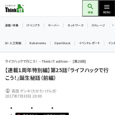
メ
Think IT（シンクイット）
イ
検索
MENU
ン
コ
連載・特集
ITインフラ
サーバー
ネットワーク
ストレージ
ン
テ
AI・人工知能
Kubernetes
OpenStack
イベントレポート
イン
ン
ツ
ai (2470)
に
ライフハックで行こう！ ―Think IT edition―
第
25
回
加藤銘のチーム貢献～仲間と築いた勝利の絆～ (2287)
移
【連載1周年特別編】第25話『ライフハックで行
動
こう！』誕生秘話（前編）
iot女子会 (2243)
北海道をのんびり旅する晴山佳須夫のヒント集！ (2000)
高田 ゲンキ（たかた・げんき）
drupal (1921)
2017年7月30日 20:00
genai (1464)
ai crunch (1336)