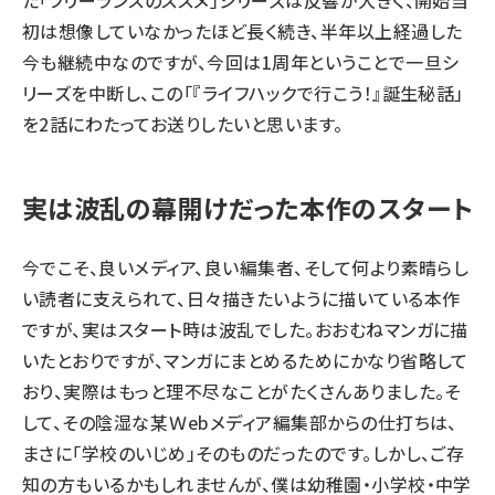
た
「フリーランスのススメ」シリーズ
は反響が大きく、開始当
初は想像していなかったほど長く続き、半年以上経過した
今も継続中なのですが、今回は1周年ということで一旦シ
リーズを中断し、この「『ライフハックで行こう！』誕生秘話」
を2話にわたってお送りしたいと思います。
実は波乱の幕開けだった本作のスタート
今でこそ、良いメディア、
良い編集者
、そして何より素晴らし
い読者に支えられて、日々描きたいように描いている本作
ですが、実はスタート時は波乱でした。おおむねマンガに描
いたとおりですが、マンガにまとめるためにかなり省略して
おり、実際はもっと理不尽なことがたくさんありました。そ
して、その陰湿な某Ｗebメディア編集部からの仕打ちは、
まさに「学校のいじめ」そのものだったのです。しかし、ご存
知の方もいるかもしれませんが、僕は幼稚園・小学校・中学