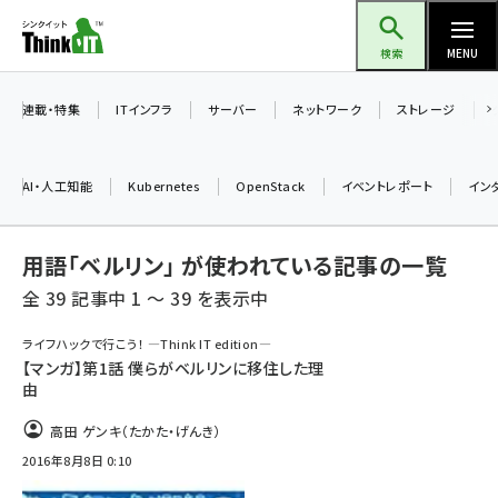
メ
Think IT（シンクイット）
イ
検索
MENU
ン
コ
連載・特集
ITインフラ
サーバー
ネットワーク
ストレージ
ン
テ
AI・人工知能
Kubernetes
OpenStack
イベントレポート
イン
ン
ツ
ai (2480)
用語「ベルリン」 が使われている記事の一覧
に
加藤銘のチーム貢献～仲間と築いた勝利の絆～ (2304)
移
全 39 記事中 1 ～ 39 を表示中
動
iot女子会 (2263)
ライフハックで行こう！ ―Think IT edition―
【マンガ】第1話 僕らがベルリンに移住した理
北海道をのんびり旅する晴山佳須夫のヒント集！ (2017)
由
drupal (1940)
高田 ゲンキ（たかた・げんき）
genai (1473)
2016年8月8日 0:10
ai crunch (1347)