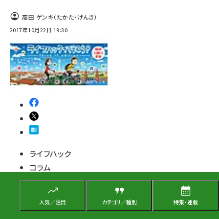
高田 ゲンキ（たかた・げんき）
2017年10月22日 19:30
ライフハック
コラム
ライフハックで行こう！ ―Think IT edition―
人気／注目
カテゴリ／種別
特集・連載
【マンガ】第31話 フリーランスのススメ（その
19）～著作権を味方につけろ！（前編）～