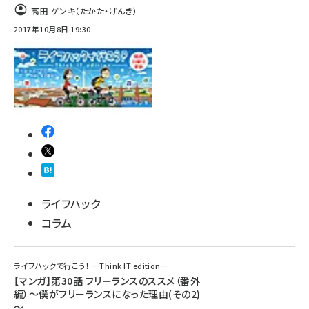
高田 ゲンキ（たかた・げんき）
2017年10月8日 19:30
ライフハック
コラム
ライフハックで行こう！ ―Think IT edition―
【マンガ】第30話 フリーランスのススメ（番外
編）～僕がフリーランスになった理由(その2)
～