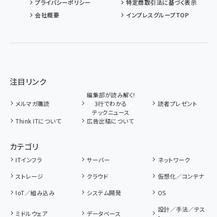
プライバシーポリシー
特定商取引法に基づく表示
会社概要
インプレスグループTOP
注目リンク
編集部が読み解く!
メルマガ購読
3行でわかる
読者プレゼント
テックニュース
Think ITについて
広告出稿について
カテゴリ
ITインフラ
サーバー
ネットワーク
ストレージ
クラウド
仮想化／コンテナ
IoT／組み込み
システム開発
OS
設計／手法／テス
ミドルウェア
データベース