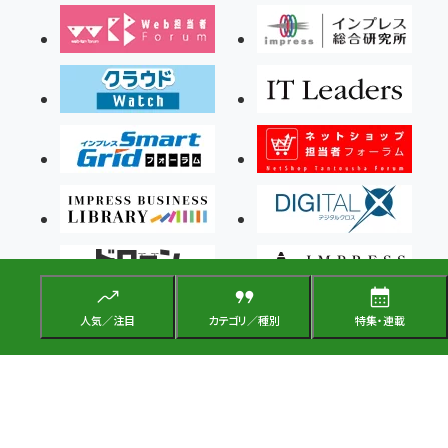
人気／注目
カテゴリ／種別
特集・連載
Copyright ©2026 Impress Corporation, An impress Group Company. All rights
reserved.