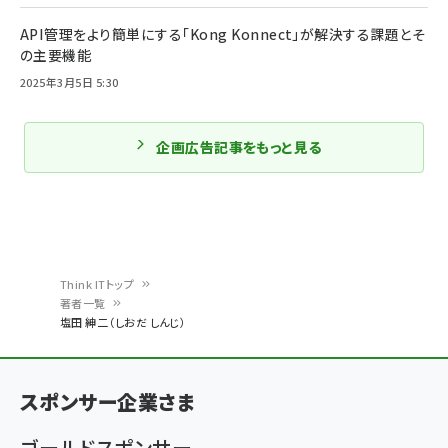
API管理をより簡単にする「Kong Konnect」が解決する課題とそ
の主要機能
2025年3月5日 5:30
企画広告記事をもっと見る
Think ITトップ
著者一覧
パ
塩田 紳二（しおだ しんじ）
ン
く
スポンサー企業さま
ず
ゴールドスポンサー