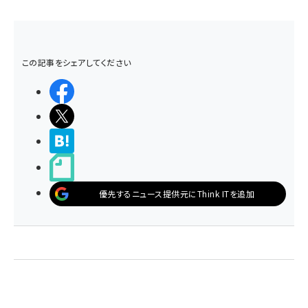
この記事をシェアしてください
シェアする
ポストする
>ブクマする
noteで書く
優先するニュース提供元にThink ITを追加