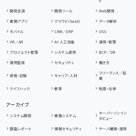
ト
開発言語
開発ツール
Web開発
業務アプリ
クラウド（SaaS）
データ解析
モバイル
CRM／ERP
OSS
VR／AR
AI・人工知能
運用・管理
プロジェクト管理
システム運用
BCP／DR
運用監視
セキュリティ
働き方
フリーランス／起
資格・試験
キャリア・人材
業
ライフハック
教育
制度・法律
アーカイブ
キーパーソンイン
システム開発
業務システム
タビュー
調査レポート
情報セキュリティ
サーバ構築・運用