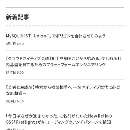
新着記事
MySQLの「ST_Union()」でポリゴンを合体させてみよう
8月7日 6:30
【クラウドネイティブ会議】相手を知ることから始める、使われる社
内基盤を育てるためのプラットフォームエンジニアリング
8月7日 6:00
【若者と生成AI】検索から相談相手へ ーAIネイティブ世代に必要
な距離感ー
8月6日 6:30
「今日はなぜか進まなかった」に名前が付いた――New Relicの
OSS「Preflight」がAIコーディングのアンチパターンを検知
8月6日 6:20