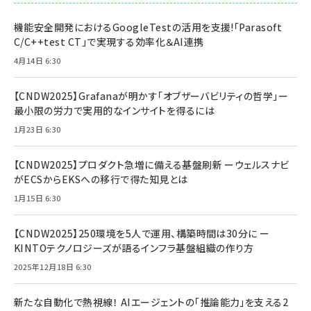
機能安全開発におけるGoogleTestの活用を支援!「Parasoft
C/C++test CT」で実現する効率化＆AI連携
4月14日 6:30
【CNDW2025】Grafanaが明かす「オブザーバビリティの哲学」ー
最小限の労力で実用的なインサイトを得るには
1月23日 6:30
【CNDW2025】プロダクト急増に備える基盤刷新 ーウェルスナビ
がECSからEKSへの移行で得た知見とは
1月15日 6:30
【CNDW2025】250環境を5人で運用、構築時間は30分に ー
KINTOテクノロジーズが語るインフラ基盤組織の作り方
2025年12月18日 6:30
新たな自動化で熱視線！ AIエージェントの「推論能力」を支える2