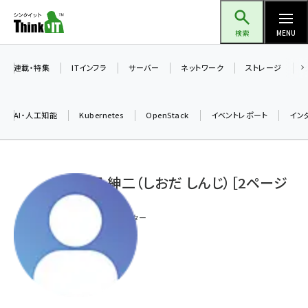
メ
Think IT（シンクイット）
イ
検索
MENU
ン
コ
連載・特集
ITインフラ
サーバー
ネットワーク
ストレージ
ン
テ
AI・人工知能
Kubernetes
OpenStack
イベントレポート
イン
ン
ツ
ai (2504)
に
塩田 紳二（しおだ しんじ）［2ページ
加藤銘のチーム貢献～仲間と築いた勝利の絆～ (2325)
移
目］
動
iot女子会 (2289)
フリーランスライター
北海道をのんびり旅する晴山佳須夫のヒント集！ (2046)
drupal (1963)
genai (1491)
abc123 (1367)