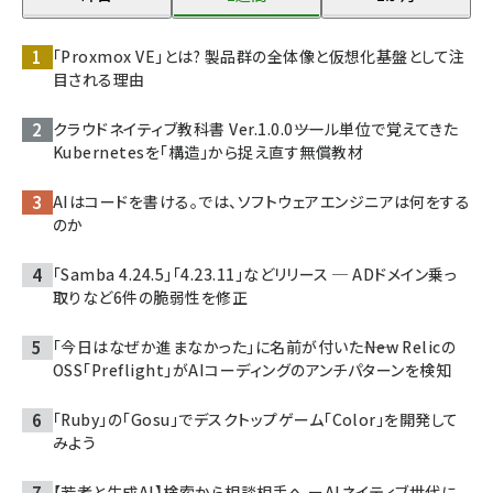
「Proxmox VE」とは? 製品群の全体像と仮想化基盤として注
目される理由
クラウドネイティブ教科書 Ver.1.0.0――ツール単位で覚えてきた
Kubernetesを「構造」から捉え直す無償教材
AIはコードを書ける。では、ソフトウェアエンジニアは何をする
のか
「Samba 4.24.5」「4.23.11」などリリース ─ ADドメイン乗っ
取りなど6件の脆弱性を修正
「今日はなぜか進まなかった」に名前が付いた――New Relicの
OSS「Preflight」がAIコーディングのアンチパターンを検知
「Ruby」の「Gosu」でデスクトップゲーム「Color」を開発して
みよう
【若者と生成AI】検索から相談相手へ ーAIネイティブ世代に