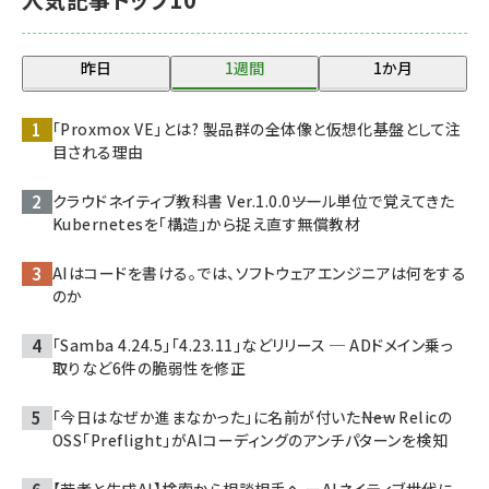
昨日
1週間
1か月
「Proxmox VE」とは? 製品群の全体像と仮想化基盤として注
目される理由
クラウドネイティブ教科書 Ver.1.0.0――ツール単位で覚えてきた
Kubernetesを「構造」から捉え直す無償教材
AIはコードを書ける。では、ソフトウェアエンジニアは何をする
のか
「Samba 4.24.5」「4.23.11」などリリース ─ ADドメイン乗っ
取りなど6件の脆弱性を修正
「今日はなぜか進まなかった」に名前が付いた――New Relicの
OSS「Preflight」がAIコーディングのアンチパターンを検知
【若者と生成AI】検索から相談相手へ ーAIネイティブ世代に