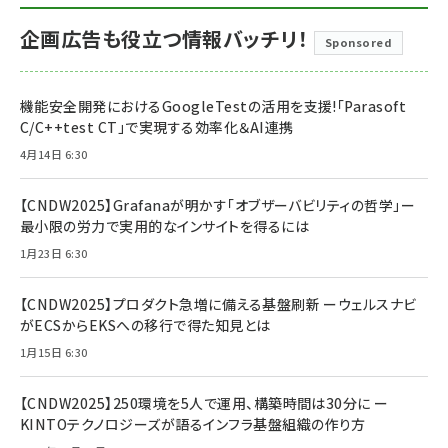
企画広告も役立つ情報バッチリ！
Sponsored
機能安全開発におけるGoogleTestの活用を支援!「Parasoft
C/C++test CT」で実現する効率化＆AI連携
4月14日 6:30
【CNDW2025】Grafanaが明かす「オブザーバビリティの哲学」ー
最小限の労力で実用的なインサイトを得るには
1月23日 6:30
【CNDW2025】プロダクト急増に備える基盤刷新 ーウェルスナビ
がECSからEKSへの移行で得た知見とは
1月15日 6:30
【CNDW2025】250環境を5人で運用、構築時間は30分に ー
KINTOテクノロジーズが語るインフラ基盤組織の作り方