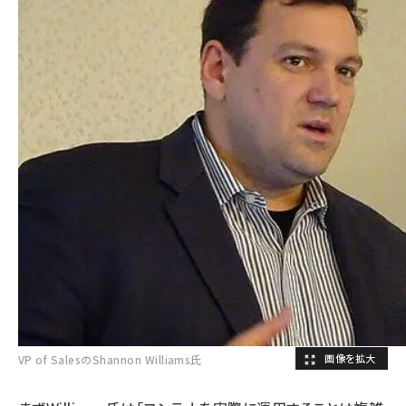
VP of SalesのShannon Williams氏