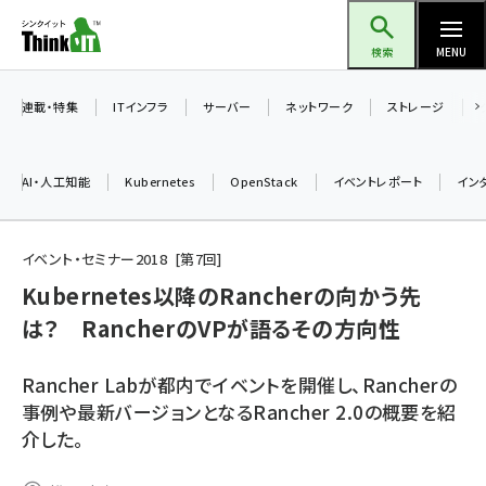
メ
Think IT（シンクイット）
イ
検索
MENU
ン
コ
連載・特集
ITインフラ
サーバー
ネットワーク
ストレージ
ン
テ
AI・人工知能
Kubernetes
OpenStack
イベントレポート
イン
ン
ツ
ai (2508)
に
イベント・セミナー2018
第
7
回
加藤銘のチーム貢献～仲間と築いた勝利の絆～ (2329)
移
Kubernetes以降のRancherの向かう先
動
は？ RancherのVPが語るその方向性
iot女子会 (2295)
北海道をのんびり旅する晴山佳須夫のヒント集！ (2050)
Rancher Labが都内でイベントを開催し、Rancherの
drupal (1966)
事例や最新バージョンとなるRancher 2.0の概要を紹
介した。
genai (1494)
abc123 (1371)