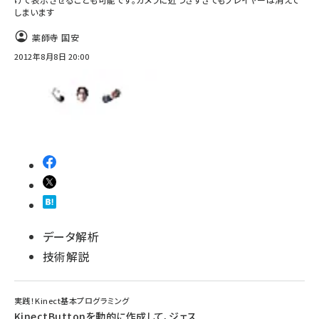
しまいます
薬師寺 国安
2012年8月8日 20:00
データ解析
技術解説
実践！Kinect基本プログラミング
KinectButtonを動的に作成して、ジェス