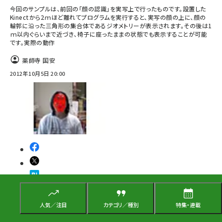
今回のサンプルは、前回の「顔の認識」を実写上で行ったものです。設置した
Kinectから2ｍほど離れてプログラムを実行すると、実写の顔の上に、顔の
輪郭に沿った三角形の集合体であるジオメトリーが表示されます。その後は1
ｍ以内ぐらいまで近づき、椅子に座ったままの状態でも表示することが可能
です。実際の動作
薬師寺 国安
2012年10月5日 20:00
開発ツール
人気／注目
カテゴリ／種別
特集・連載
技術解説