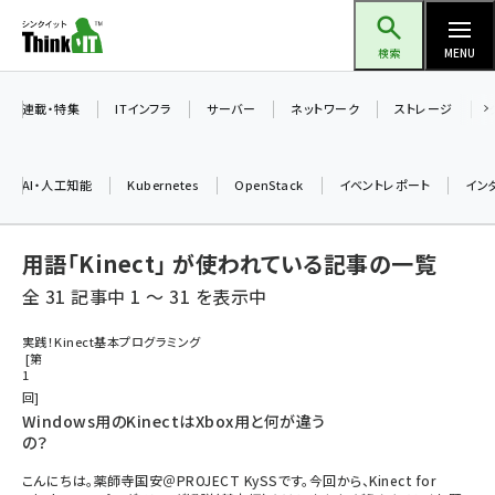
メ
Think IT（シンクイット）
イ
検索
MENU
ン
コ
連載・特集
ITインフラ
サーバー
ネットワーク
ストレージ
ン
テ
AI・人工知能
Kubernetes
OpenStack
イベントレポート
イン
ン
ツ
ai (2508)
用語「Kinect」 が使われている記事の一覧
に
加藤銘のチーム貢献～仲間と築いた勝利の絆～ (2329)
移
全 31 記事中 1 ～ 31 を表示中
動
iot女子会 (2295)
実践！Kinect基本プログラミング
第
北海道をのんびり旅する晴山佳須夫のヒント集！ (2050)
1
回
drupal (1966)
Windows用のKinectはXbox用と何が違う
の？
genai (1494)
こんにちは。薬師寺国安＠PROJECT KySSです。今回から、Kinect for
abc123 (1371)