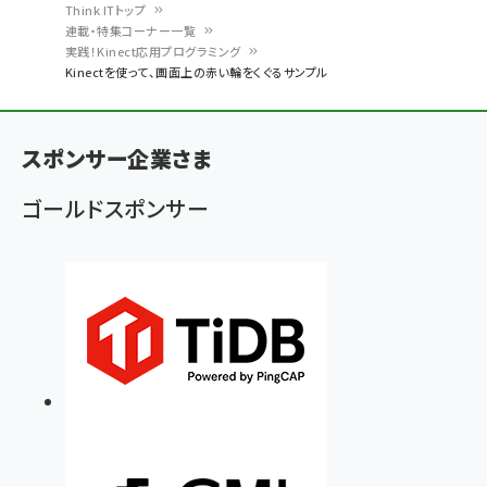
Think ITトップ
連載・特集コーナー一覧
パ
実践！Kinect応用プログラミング
Kinectを使って、画面上の赤い輪をくぐるサンプル
ン
く
ず
スポンサー企業さま
ゴールドスポンサー