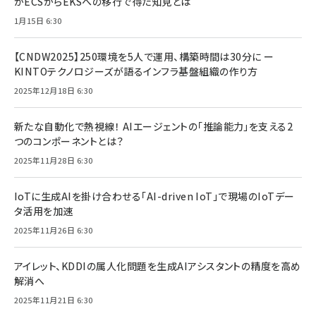
がECSからEKSへの移行で得た知見とは
1月15日 6:30
【CNDW2025】250環境を5人で運用、構築時間は30分に ー
KINTOテクノロジーズが語るインフラ基盤組織の作り方
2025年12月18日 6:30
新たな自動化で熱視線！ AIエージェントの「推論能力」を支える2
つのコンポーネントとは？
2025年11月28日 6:30
IoTに生成AIを掛け合わせる「AI-driven IoT」で現場のIoTデー
タ活用を加速
2025年11月26日 6:30
アイレット、KDDIの属人化問題を生成AIアシスタントの精度を高め
解消へ
2025年11月21日 6:30