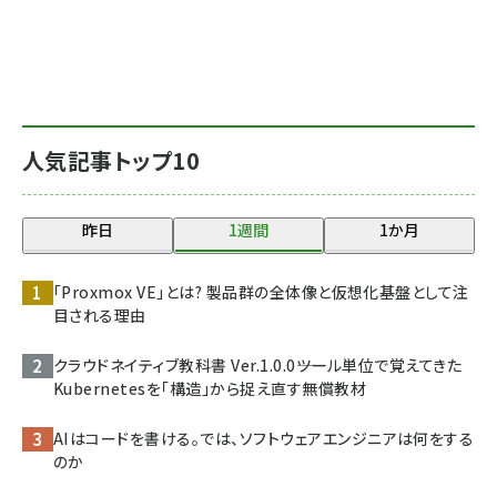
人気記事トップ10
昨日
1週間
1か月
「Proxmox VE」とは? 製品群の全体像と仮想化基盤として注
目される理由
クラウドネイティブ教科書 Ver.1.0.0――ツール単位で覚えてきた
Kubernetesを「構造」から捉え直す無償教材
AIはコードを書ける。では、ソフトウェアエンジニアは何をする
のか