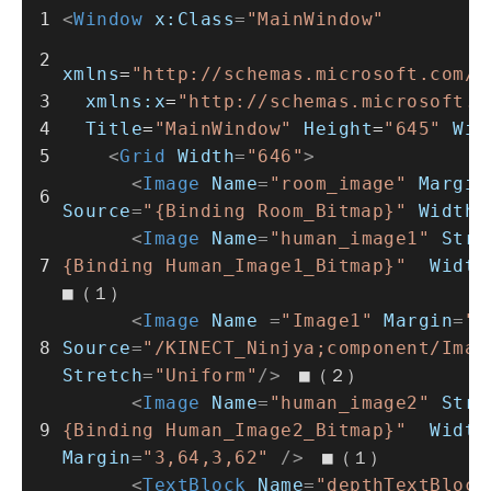
<
Window
x:Class
=
"MainWindow"
xmlns
=
"http://schemas.microsoft.com/w
xmlns:x
=
"http://schemas.microsoft.c
Title
=
"MainWindow"
Height
=
"645"
Wid
<
Grid
Width
=
"646"
>
<
Image
Name
=
"room_image"
Margin
Source
=
"{Binding Room_Bitmap}"
Width
=
<
Image
Name
=
"human_image1"
Stre
{Binding Human_Image1_Bitmap}"
Width
■（１）
<
Image
Name
 =
"Image1"
Margin
=
"5
Source
=
"/KINECT_Ninjya;component/Imag
Stretch
=
"Uniform"
/>
　■（２）
<
Image
Name
=
"human_image2"
Stre
{Binding Human_Image2_Bitmap}"
Width
Margin
=
"3,64,3,62"
 />
　■（１）
<
TextBlock
Name
=
"depthTextBlock