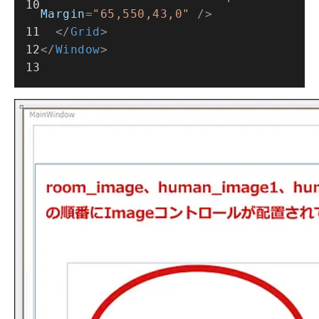
Margin
=
"65,550,43,0"
 />
</
Grid
>
</
Window
>