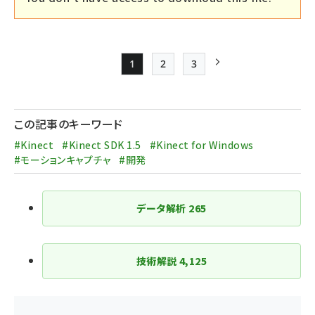
1
2
3
Page
Page
Page
次ページ
ペー
ジ
この記事のキーワード
送
#Kinect
#Kinect SDK 1.5
#Kinect for Windows
り
#モーションキャプチャ
#開発
データ解析
265
技術解説
4,125