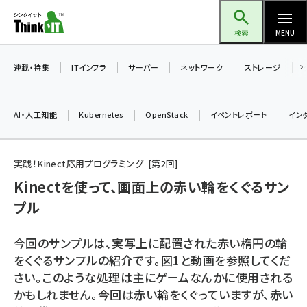
メ
Think IT（シンクイット）
イ
検索
MENU
ン
コ
連載・特集
ITインフラ
サーバー
ネットワーク
ストレージ
ン
テ
AI・人工知能
Kubernetes
OpenStack
イベントレポート
イン
ン
ツ
ai (2486)
に
実践！Kinect応用プログラミング
第
2
回
加藤銘のチーム貢献～仲間と築いた勝利の絆～ (2308)
移
Kinectを使って、画面上の赤い輪をくぐるサン
動
プル
iot女子会 (2273)
北海道をのんびり旅する晴山佳須夫のヒント集！ (2025)
今回のサンプルは、実写上に配置された赤い楕円の輪
drupal (1947)
をくぐるサンプルの紹介です。図1と動画を参照してくだ
さい。このような処理は主にゲームなんかに使用される
genai (1477)
かもしれません。今回は赤い輪をくぐっていますが、赤い
abc123 (1352)