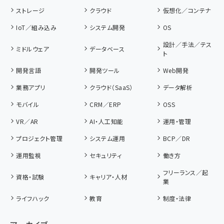
ストレージ
クラウド
仮想化／コンテナ
IoT／組み込み
システム開発
OS
設計／手法／テス
ミドルウェア
データベース
ト
開発言語
開発ツール
Web開発
業務アプリ
クラウド（SaaS）
データ解析
モバイル
CRM／ERP
OSS
VR／AR
AI・人工知能
運用・管理
プロジェクト管理
システム運用
BCP／DR
運用監視
セキュリティ
働き方
フリーランス／起
資格・試験
キャリア・人材
業
ライフハック
教育
制度・法律