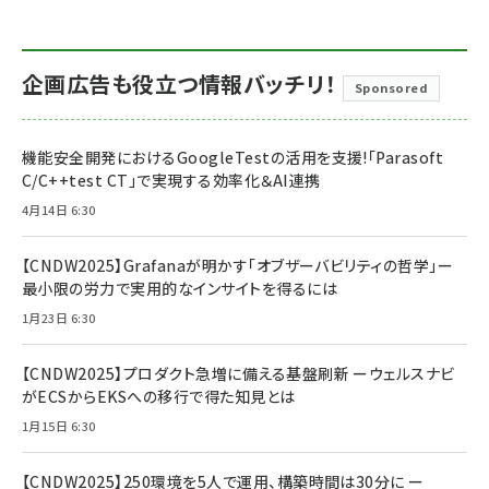
企画広告も役立つ情報バッチリ！
Sponsored
機能安全開発におけるGoogleTestの活用を支援!「Parasoft
C/C++test CT」で実現する効率化＆AI連携
4月14日 6:30
【CNDW2025】Grafanaが明かす「オブザーバビリティの哲学」ー
最小限の労力で実用的なインサイトを得るには
1月23日 6:30
【CNDW2025】プロダクト急増に備える基盤刷新 ーウェルスナビ
がECSからEKSへの移行で得た知見とは
1月15日 6:30
【CNDW2025】250環境を5人で運用、構築時間は30分に ー