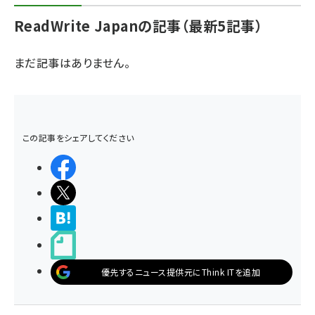
ReadWrite Japanの記事（最新5記事）
ai crunch (1348)
まだ記事はありません。
この記事をシェアしてください
シェアする
ポストする
>ブクマする
noteで書く
優先するニュース提供元にThink ITを追加