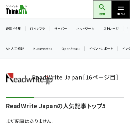
メ
Think IT（シンクイット）
イ
検索
MENU
ン
コ
連載・特集
ITインフラ
サーバー
ネットワーク
ストレージ
ン
テ
AI・人工知能
Kubernetes
OpenStack
イベントレポート
イン
ン
ツ
ai (2486)
に
ReadWrite Japan［16ページ目］
加藤銘のチーム貢献～仲間と築いた勝利の絆～ (2308)
移
動
iot女子会 (2273)
北海道をのんびり旅する晴山佳須夫のヒント集！ (2025)
ReadWrite Japanの人気記事トップ5
drupal (1947)
genai (1477)
まだ記事はありません。
abc123 (1352)