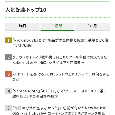
人気記事トップ10
昨日
1週間
1か月
「Proxmox VE」とは? 製品群の全体像と仮想化基盤として注
目される理由
クラウドネイティブ教科書 Ver.1.0.0――ツール単位で覚えてきた
Kubernetesを「構造」から捉え直す無償教材
AIはコードを書ける。では、ソフトウェアエンジニアは何をする
のか
「Samba 4.24.5」「4.23.11」などリリース ─ ADドメイン乗っ
取りなど6件の脆弱性を修正
「今日はなぜか進まなかった」に名前が付いた――New Relicの
OSS「Preflight」がAIコーディングのアンチパターンを検知