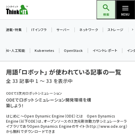
メ
Think IT（シンクイット）
イ
検索
MENU
ン
コ
連載・特集
ITインフラ
サーバー
ネットワーク
ストレージ
ン
テ
AI・人工知能
Kubernetes
OpenStack
イベントレポート
イン
ン
ツ
ai (2508)
用語「ロボット」 が使われている記事の一覧
に
加藤銘のチーム貢献～仲間と築いた勝利の絆～ (2329)
移
全 33 記事中 1 ～ 33 を表示中
動
iot女子会 (2295)
ODEで3次元ロボットシミュレーション
ODEでロボットシミュレーション開発環境を構
北海道をのんびり旅する晴山佳須夫のヒント集！ (2050)
築しよう！
drupal (1966)
はじめに～Open Dynamic Engine（ODE）とは Open Dynamics
Engine（以下ODE）は、オープンソースの3次元剛体動力学シミュレーターラ
genai (1494)
イブラリでありOpen Dynamics Engineのサイト（http://www.ode.org）
から無料でダウンロードできま
abc123 (1371)