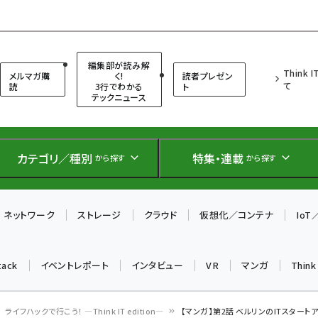
（シンクイット）
編集部が読み解
Think 
メルマガ購
く!
読者プレゼン
て
読
3行でわかる
ト
テックニュース
カテゴリ／種別
特集・連載
から探す
から探す
ネットワーク
ストレージ
クラウド
仮想化／コンテナ
Io
tack
イベントレポート
インタビュー
VR
マンガ
Thin
ライフハックで行こう！ ―Think IT edition―
【マンガ】第2話 ベルリンのITスタート