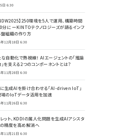
5日 6:30
NDW2025】250環境を5人で運用、構築時間
0分に ーKINTOテクノロジーズが語るインフ
基盤組織の作り方
5年12月18日 6:30
たな自動化で熱視線！ AIエージェントの「推論
力」を支える2つのコンポーネントとは？
5年11月28日 6:30
Tに生成AIを掛け合わせる「AI-driven IoT」
現場のIoTデータ活用を加速
5年11月26日 6:30
レット、KDDIの属人化問題を生成AIアシスタ
トの精度を高め解消へ
5年11月21日 6:30