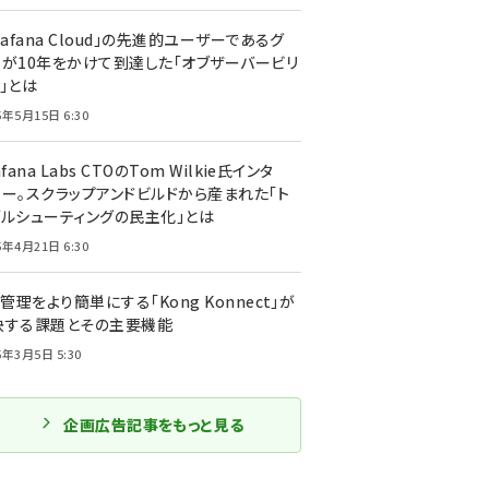
rafana Cloud」の先進的ユーザーであるグ
ーが10年をかけて到達した「オブザーバービリ
」とは
5年5月15日 6:30
afana Labs CTOのTom Wilkie氏インタ
ュー。スクラップアンドビルドから産まれた「ト
ブルシューティングの民主化」とは
5年4月21日 6:30
I管理をより簡単にする「Kong Konnect」が
決する課題とその主要機能
5年3月5日 5:30
企画広告記事をもっと見る