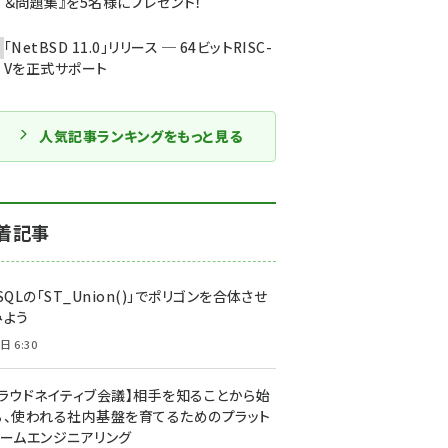
＆問題集』を5名様にプレゼント！
「NetBSD 11.0」リリース ─ 64ビットRISC-
Vを正式サポート
人気記事ランキングをもっと見る
着記事
SQLの「ST_Union()」でポリゴンを合体させ
みよう
日 6:30
クラウドネイティブ会議】相手を知ることから始
る、使われる社内基盤を育てるためのプラット
ォームエンジニアリング