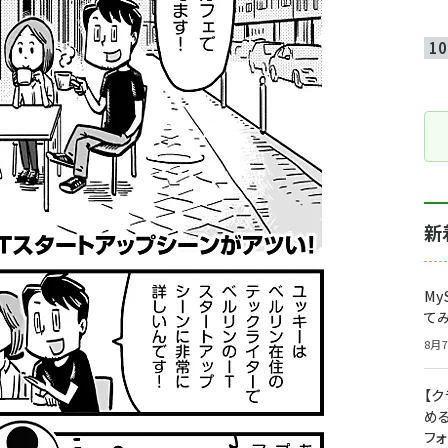
新
My
て
8月7
【
め
フ