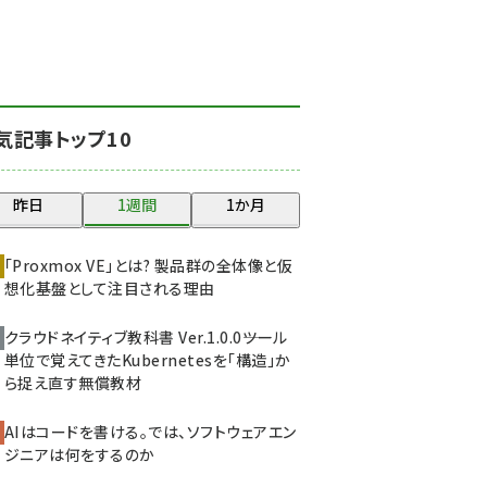
北海道をのんびり旅する
晴山佳須夫のヒント集！
(2037)
drupal (1956)
気記事トップ10
genai (1484)
abc123 (1360)
昨日
1週間
1か月
ai crunch (1355)
「Proxmox VE」とは? 製品群の全体像と仮
想化基盤として注目される理由
クラウドネイティブ教科書 Ver.1.0.0――ツール
単位で覚えてきたKubernetesを「構造」か
ら捉え直す無償教材
AIはコードを書ける。では、ソフトウェアエン
ジニアは何をするのか