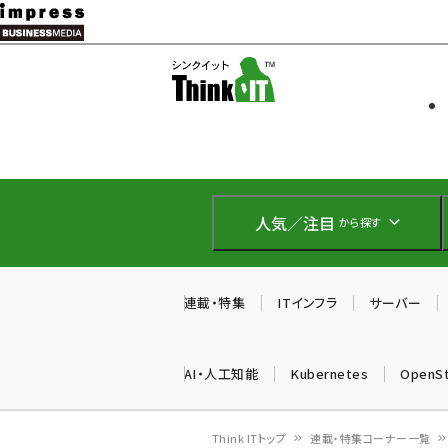
メ
イ
ソフト開発
Think IT
ン
企業IT
コ
製品導入
ン
Web担当者
EC担当者
テ
IoT・AI
ン
DCクラウド
人気／注目
から探す
研究・調査
ツ
エネルギー
に
ドローン
移
連載・特集
ITインフラ
サーバー
教育講座
動
AI・人工知能
Kubernetes
OpenS
Think ITトップ
連載・特集コーナー一覧