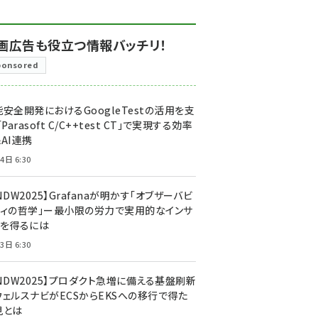
画広告も役立つ情報バッチリ！
ponsored
安全開発におけるGoogleTestの活用を支
「Parasoft C/C++test CT」で実現する効率
AI連携
4日 6:30
NDW2025】Grafanaが明かす「オブザーバビ
ティの哲学」ー最小限の労力で実用的なインサ
トを得るには
3日 6:30
CNDW2025】プロダクト急増に備える基盤刷新
ウェルスナビがECSからEKSへの移行で得た
見とは