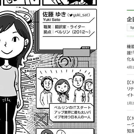
企
S
機能
援!
化＆
4月1
【C
リ
イ
1月2
【
ー
知