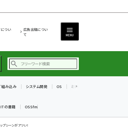
ITについ
広告出稿につい
て
MENU
T／組み込み
システム開発
OS
ミドルウェア
データベース
ai (2497)
加藤銘のチーム貢献～
k ITの書籍
OSSfm
仲間と築いた勝利の絆～
(2315)
iot女子会 (2281)
アップシーンがアツい！