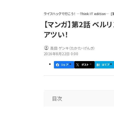
パ
ライフハックで行こう！ ―Think IT edition―
ン
【マンガ】第2話 ベル
く
アツい！
ず
高田 ゲンキ（たかた・げんき）
2016年8月22日 0:00
シェア
ポスト
はてブ
目次