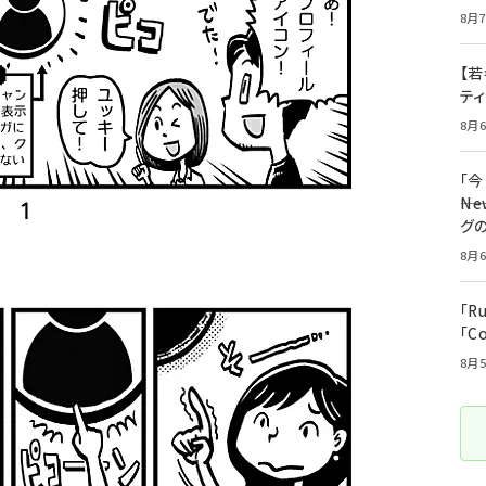
8月7
【若
テ
8月6
「
――
グ
8月6
「R
「C
8月5