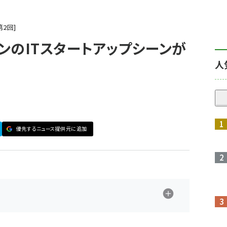
第
2
回
リンのITスタートアップシーンが
人
優先するニュース提供元に追加