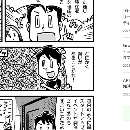
「G
リ
ティ
202
Gr
ビ
ラ
202
AP
解
202