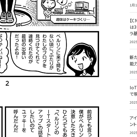
1月1
【C
は3
ラ
202
新
能
202
Io
で
202
アイ
ン
202