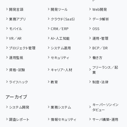
開発言語
開発ツール
Web開発
業務アプリ
クラウド（SaaS）
データ解析
モバイル
CRM／ERP
OSS
VR／AR
AI・人工知能
運用・管理
プロジェクト管理
システム運用
BCP／DR
運用監視
セキュリティ
働き方
フリーランス／起
資格・試験
キャリア・人材
業
ライフハック
教育
制度・法律
アーカイブ
キーパーソンイン
システム開発
業務システム
タビュー
調査レポート
情報セキュリティ
サーバ構築・運用