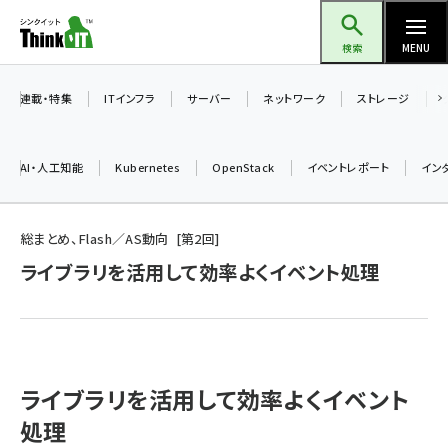
メ
Think IT（シンクイット）
イ
検索
MENU
ン
コ
連載・特集
ITインフラ
サーバー
ネットワーク
ストレージ
ン
テ
AI・人工知能
Kubernetes
OpenStack
イベントレポート
イン
ン
ツ
ai (2493)
に
総まとめ、Flash／AS動向
第
2
回
加藤銘のチーム貢献～仲間と築いた勝利の絆～ (2314)
移
ライブラリを活用して効率よくイベント処理
動
iot女子会 (2279)
北海道をのんびり旅する晴山佳須夫のヒント集！ (2034)
drupal (1955)
ライブラリを活用して効率よくイベント
genai (1483)
処理
abc123 (1358)