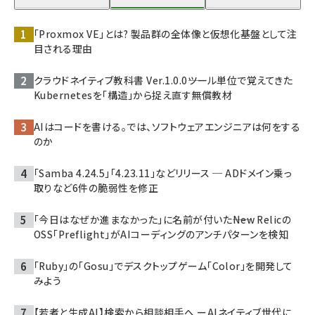
「Proxmox VE」とは? 製品群の全体像と仮想化基盤として注
目される理由
クラウドネイティブ教科書 Ver.1.0.0――ツール単位で覚えてきた
Kubernetesを「構造」から捉え直す無償教材
AIはコードを書ける。では、ソフトウェアエンジニアは何をする
のか
「Samba 4.24.5」「4.23.11」などリリース ─ ADドメイン乗っ
取りなど6件の脆弱性を修正
「今日はなぜか進まなかった」に名前が付いた――New Relicの
OSS「Preflight」がAIコーディングのアンチパターンを検知
「Ruby」の「Gosu」でデスクトップゲーム「Color」を開発して
みよう
【若者と生成AI】検索から相談相手へ ーAIネイティブ世代に