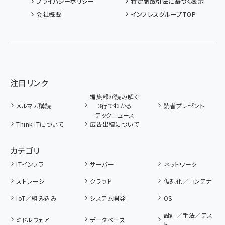
プライバシーポリシー
特定商取引法に基づく表示
会社概要
インプレスグループTOP
注目リンク
編集部が読み解く!
メルマガ購読
3行でわかる
読者プレゼント
テックニュース
Think ITについて
広告出稿について
カテゴリ
ITインフラ
サーバー
ネットワーク
ストレージ
クラウド
仮想化／コンテナ
IoT／組み込み
システム開発
OS
設計／手法／テス
ミドルウェア
データベース
ト