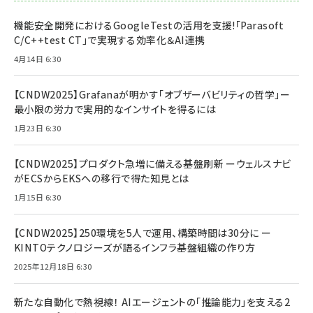
機能安全開発におけるGoogleTestの活用を支援!「Parasoft
C/C++test CT」で実現する効率化＆AI連携
4月14日 6:30
【CNDW2025】Grafanaが明かす「オブザーバビリティの哲学」ー
最小限の労力で実用的なインサイトを得るには
1月23日 6:30
【CNDW2025】プロダクト急増に備える基盤刷新 ーウェルスナビ
がECSからEKSへの移行で得た知見とは
1月15日 6:30
【CNDW2025】250環境を5人で運用、構築時間は30分に ー
KINTOテクノロジーズが語るインフラ基盤組織の作り方
2025年12月18日 6:30
新たな自動化で熱視線！ AIエージェントの「推論能力」を支える2