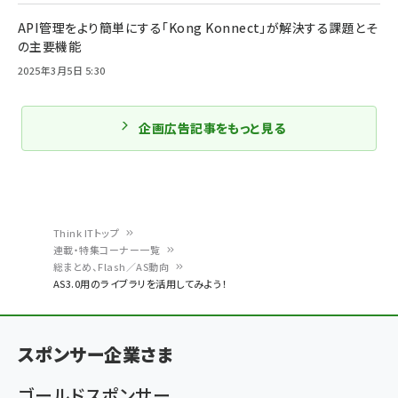
API管理をより簡単にする「Kong Konnect」が解決する課題とそ
の主要機能
2025年3月5日 5:30
企画広告記事をもっと見る
Think ITトップ
連載・特集コーナー一覧
パ
総まとめ、Flash／AS動向
AS3.0用のライブラリを活用してみよう！
ン
く
ず
スポンサー企業さま
ゴールドスポンサー