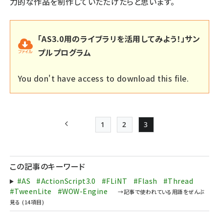
力的な作品を制作していただけたらと思います。
「AS3.0用のライブラリを活用してみよう！」サン
プルプログラム
You don't have access to download this file.
1
2
3
前ページ
Page
Page
Page
ペー
ジ
この記事のキーワード
送
#AS
#ActionScript3.0
#FLiNT
#Flash
#Thread
り
#TweenLite
#WOW-Engine