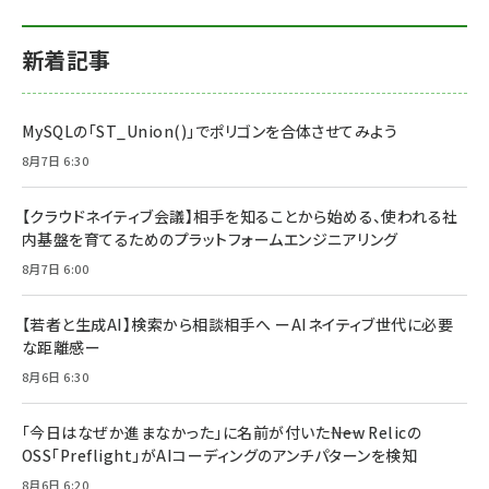
新着記事
MySQLの「ST_Union()」でポリゴンを合体させてみよう
8月7日 6:30
【クラウドネイティブ会議】相手を知ることから始める、使われる社
内基盤を育てるためのプラットフォームエンジニアリング
8月7日 6:00
【若者と生成AI】検索から相談相手へ ーAIネイティブ世代に必要
な距離感ー
8月6日 6:30
「今日はなぜか進まなかった」に名前が付いた――New Relicの
OSS「Preflight」がAIコーディングのアンチパターンを検知
8月6日 6:20