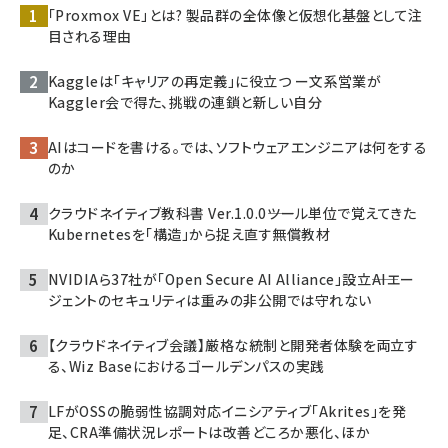
「Proxmox VE」とは? 製品群の全体像と仮想化基盤として注
目される理由
Kaggleは「キャリアの再定義」に役立つ ー文系営業が
Kaggler会で得た、挑戦の連鎖と新しい自分
AIはコードを書ける。では、ソフトウェアエンジニアは何をする
のか
クラウドネイティブ教科書 Ver.1.0.0――ツール単位で覚えてきた
Kubernetesを「構造」から捉え直す無償教材
NVIDIAら37社が「Open Secure AI Alliance」設立――AIエー
ジェントのセキュリティは重みの非公開では守れない
【クラウドネイティブ会議】厳格な統制と開発者体験を両立す
る、Wiz Baseにおけるゴールデンパスの実践
LFがOSSの脆弱性協調対応イニシアティブ「Akrites」を発
足、CRA準備状況レポートは改善どころか悪化、ほか