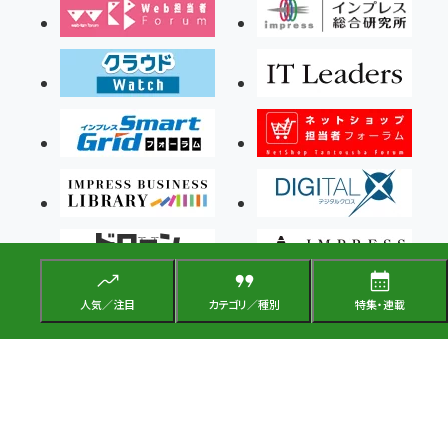
人気／注目
カテゴリ／種別
特集・連載
Copyright ©2026 Impress Corporation, An impress Group Company. All rights
reserved.