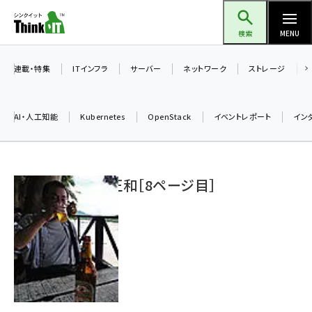
メ
Think IT（シンクイット）
イ
検索
MENU
ン
コ
連載・特集
ITインフラ
サーバー
ネットワーク
ストレージ
ン
テ
AI・人工知能
Kubernetes
OpenStack
イベントレポート
イン
ン
ツ
ai (2475)
に
高橋 正和［8ページ目］
加藤銘のチーム貢献～仲間と築いた勝利の絆～ (2297)
移
動
iot女子会 (2248)
北海道をのんびり旅する晴山佳須夫のヒント集！ (2008)
drupal (1929)
genai (1468)
abc123 (1341)