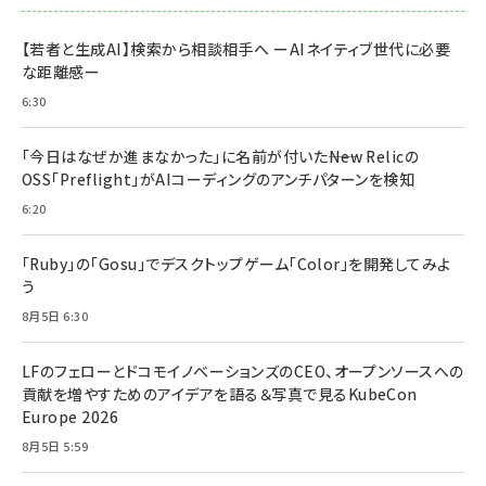
【若者と生成AI】検索から相談相手へ ーAIネイティブ世代に必要
な距離感ー
6:30
「今日はなぜか進まなかった」に名前が付いた――New Relicの
OSS「Preflight」がAIコーディングのアンチパターンを検知
6:20
「Ruby」の「Gosu」でデスクトップゲーム「Color」を開発してみよ
う
8月5日 6:30
LFのフェローとドコモイノベーションズのCEO、オープンソースへの
貢献を増やすためのアイデアを語る＆写真で見るKubeCon
Europe 2026
8月5日 5:59