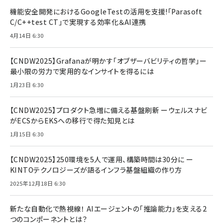
機能安全開発におけるGoogleTestの活用を支援!「Parasoft
C/C++test CT」で実現する効率化＆AI連携
4月14日 6:30
【CNDW2025】Grafanaが明かす「オブザーバビリティの哲学」ー
最小限の労力で実用的なインサイトを得るには
1月23日 6:30
【CNDW2025】プロダクト急増に備える基盤刷新 ーウェルスナビ
がECSからEKSへの移行で得た知見とは
1月15日 6:30
【CNDW2025】250環境を5人で運用、構築時間は30分に ー
KINTOテクノロジーズが語るインフラ基盤組織の作り方
2025年12月18日 6:30
新たな自動化で熱視線！ AIエージェントの「推論能力」を支える2
つのコンポーネントとは？