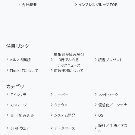
会社概要
インプレスグループTOP
注目リンク
編集部が読み解く!
メルマガ購読
3行でわかる
読者プレゼント
テックニュース
Think ITについて
広告出稿について
カテゴリ
ITインフラ
サーバー
ネットワーク
ストレージ
クラウド
仮想化／コンテナ
IoT／組み込み
システム開発
OS
設計／手法／テス
ミドルウェア
データベース
ト