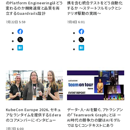
のPlatform Engineeringはどう
携を含む統合テストをどう自動化
変わるのか――開発速度と品質を両
するか ～ステートフルモックとシ
立するGuardrails設計
ナリオ駆動の実践～
7月22日 5:59
7月8日 6:01
KubeCon Europe 2026、セキュ
データ・人・AIを繋ぐ、アトラシアン
アなランタイムを提供するEdera
の「Teamwork Graph」とは ー
のコアメンバーにインタビュー
AI時代の競争力の鍵はAIモデル
ではなくコンテキストにあり
7月7日 6:00