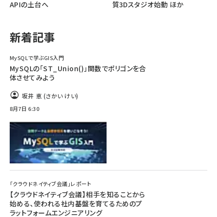
APIの土台へ
質3Dスタジオ始動 ほか
ai crunch (1375)
新着記事
MySQLで学ぶGIS入門
MySQLの「ST_Union()」関数でポリゴンを合
体させてみよう
坂井 恵 (さかい けい)
8月7日 6:30
「クラウドネイティブ会議」レポート
【クラウドネイティブ会議】相手を知ることから
始める、使われる社内基盤を育てるためのプ
ラットフォームエンジニアリング