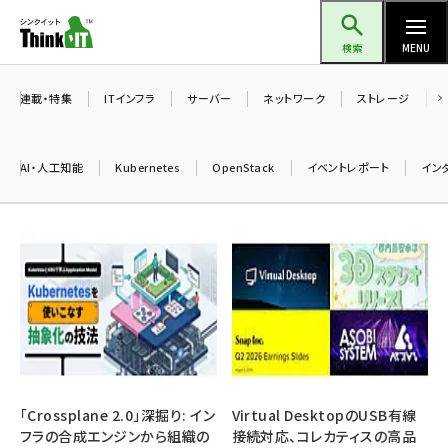
メ
Think IT（シンクイット）
イ
検索
MENU
ン
コ
連載・特集
ITインフラ
サーバー
ネットワーク
ストレージ
ン
テ
AI・人工知能
Kubernetes
OpenStack
イベントレポート
イン
ン
ツ
ai (2524)
に
加藤銘のチーム貢献～仲間と築いた勝利の絆～ (2352)
移
動
iot女子会 (2305)
北海道をのんびり旅する晴山佳須夫のヒント集！ (2072)
drupal (1984)
genai (1506)
「Crossplane 2.0」深掘り: イン
Virtual DesktopのUSB有線
フラの合成エンジンから組織の
接続対応、コレカティスの高品
abc123 (1382)