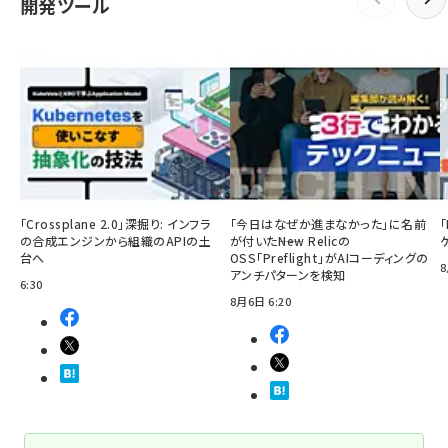
開発ツール
「Crossplane 2.0」深掘り: インフラ
「今日はなぜか進まなかった」に名前
の合成エンジンから組織のAPIの土
が付いた――New Relicの
台へ
OSS「Preflight」がAIコーディングの
8
アンチパターンを検知
6:30
8月6日 6:20