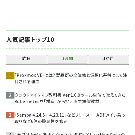
人気記事トップ10
昨日
1週間
1か月
「Proxmox VE」とは? 製品群の全体像と仮想化基盤として注
目される理由
クラウドネイティブ教科書 Ver.1.0.0――ツール単位で覚えてきた
Kubernetesを「構造」から捉え直す無償教材
「Samba 4.24.5」「4.23.11」などリリース ─ ADドメイン乗っ
取りなど6件の脆弱性を修正
「今日はなぜか進まなかった」に名前が付いた――New Relicの