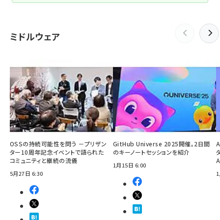
ミドルウェア
OSSの持続可能性を問う －プリザン
GitHub Universe 2025開催。2日間
ター10周年記念イベントで語られた
のキーノートセッションを紹介
コミュニティと継続の流儀
1月15日 6:00
5月27日 6:30
1