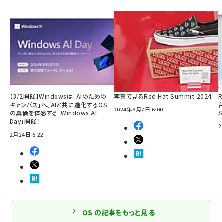
【3/2開催】Windowsは「AIのための
写真で見るRed Hat Summit 2024
R
キャンバス」へ。AIと共に進化するOS
2024年8月7日 6:00
の真価を体感する「Windows AI
Day」開催！
2
2月24日 6:22
OS の記事をもっと見る