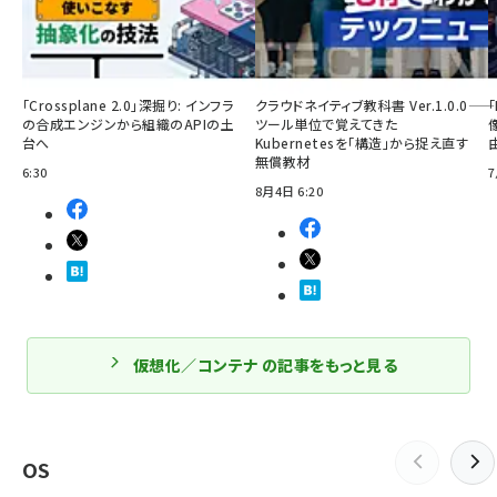
「Crossplane 2.0」深掘り: インフラ
クラウドネイティブ教科書 Ver.1.0.0――
の合成エンジンから組織のAPIの土
ツール単位で覚えてきた
台へ
Kubernetesを「構造」から捉え直す
無償教材
6:30
7
8月4日 6:20
仮想化／コンテナ の記事をもっと見る
OS