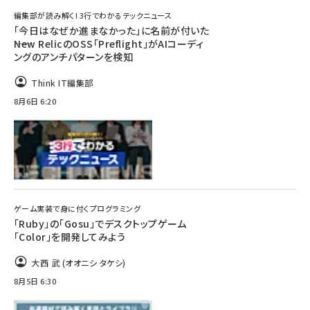
編集部が読み解く! 3行でわかるテックニュース
「今日はなぜか進まなかった」に名前が付いた
――New RelicのOSS「Preflight」がAIコーディ
ングのアンチパターンを検知
Think IT編集部
8月6日 6:20
ゲーム実装で身に付くプログラミング
「Ruby」の「Gosu」でデスクトップゲーム
「Color」を開発してみよう
大西 武 (オオニシ タケシ)
8月5日 6:30