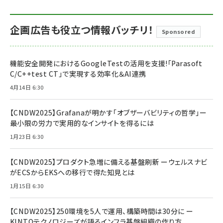
企画広告も役立つ情報バッチリ！
Sponsored
機能安全開発におけるGoogleTestの活用を支援!「Parasoft
C/C++test CT」で実現する効率化＆AI連携
4月14日 6:30
【CNDW2025】Grafanaが明かす「オブザーバビリティの哲学」ー
最小限の労力で実用的なインサイトを得るには
1月23日 6:30
【CNDW2025】プロダクト急増に備える基盤刷新 ーウェルスナビ
がECSからEKSへの移行で得た知見とは
1月15日 6:30
【CNDW2025】250環境を5人で運用、構築時間は30分に ー
KINTOテクノロジーズが語るインフラ基盤組織の作り方