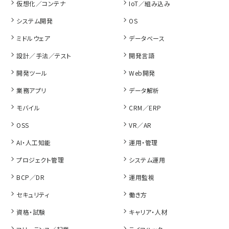
仮想化／コンテナ
IoT／組み込み
システム開発
OS
ミドルウェア
データベース
設計／手法／テスト
開発言語
開発ツール
Web開発
業務アプリ
データ解析
モバイル
CRM／ERP
OSS
VR／AR
AI・人工知能
運用・管理
プロジェクト管理
システム運用
BCP／DR
運用監視
セキュリティ
働き方
資格・試験
キャリア・人材