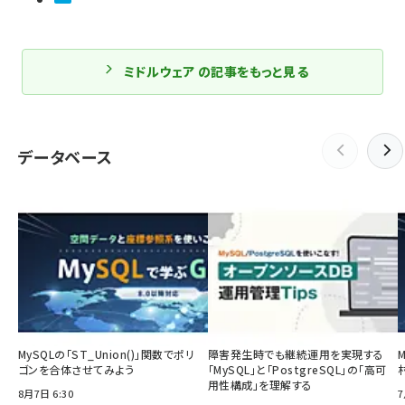
ミドルウェア の記事をもっと見る
データベース
MySQLの「ST_Union()」関数でポリ
障害発生時でも継続運用を実現する
ゴンを合体させてみよう
「MySQL」と「PostgreSQL」の「高可
用性構成」を理解する
8月7日 6:30
7