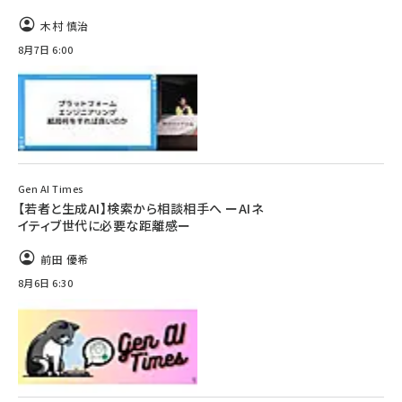
木村 慎治
8月7日 6:00
Gen AI Times
【若者と生成AI】検索から相談相手へ ーAIネ
イティブ世代に必要な距離感ー
前田 優希
8月6日 6:30