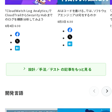
「CloudWatch Log Analytics」で
AIはコードを書ける。では、ソフトウェ
「
CloudTrailからSecurity Hubまで
アエンジニアは何をするのか
のログを横断分析してみよう
8月3日 6:30
8月4日 6:30
7
設計／手法／テスト の記事をもっと見る
開発言語