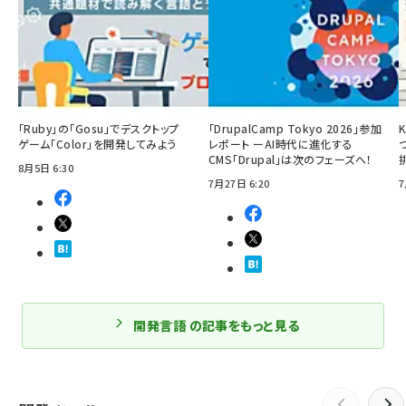
「Ruby」の「Gosu」でデスクトップ
「DrupalCamp Tokyo 2026」参加
ゲーム「Color」を開発してみよう
レポート ーAI時代に進化する
CMS「Drupal」は次のフェーズへ！
8月5日 6:30
7月27日 6:20
7
開発言語 の記事をもっと見る