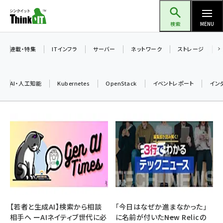
メ
Think IT（シンクイット）
イ
検索
MENU
ン
コ
連載・特集
ITインフラ
サーバー
ネットワーク
ストレージ
ン
テ
AI・人工知能
Kubernetes
OpenStack
イベントレポート
イン
ン
ツ
ai (2475)
に
加藤銘のチーム貢献～仲間と築いた勝利の絆～ (2297)
移
動
iot女子会 (2248)
北海道をのんびり旅する晴山佳須夫のヒント集！ (2008)
drupal (1929)
genai (1468)
【若者と生成AI】検索から相談
「今日はなぜか進まなかった」
相手へ ーAIネイティブ世代に必
に名前が付いた――New Relicの
abc123 (1341)