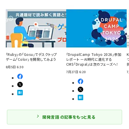
「Ruby」の「Gosu」でデスクトップ
「DrupalCamp Tokyo 2026」参加
ゲーム「Color」を開発してみよう
レポート ーAI時代に進化する
CMS「Drupal」は次のフェーズへ！
8月5日 6:30
7月27日 6:20
7
開発言語 の記事をもっと見る