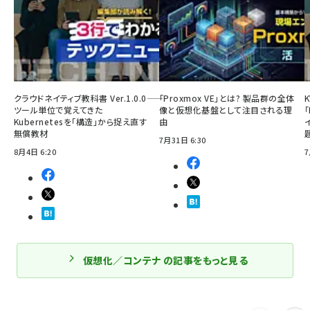
クラウドネイティブ教科書 Ver.1.0.0――
「Proxmox VE」とは? 製品群の全体
ツール単位で覚えてきた
像と仮想化基盤として注目される理
「
Kubernetesを「構造」から捉え直す
由
無償教材
7月31日 6:30
8月4日 6:20
7
仮想化／コンテナ の記事をもっと見る