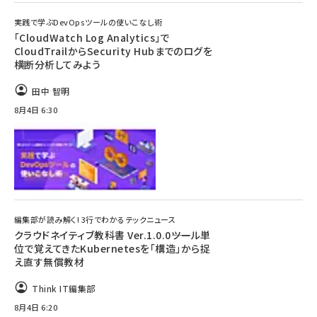
実践で学ぶDevOpsツールの使いこなし術
「CloudWatch Log Analytics」で
CloudTrailからSecurity Hubまでのログを
横断分析してみよう
田中 智明
8月4日 6:30
編集部が読み解く! 3行でわかるテックニュース
クラウドネイティブ教科書 Ver.1.0.0――ツール単
位で覚えてきたKubernetesを「構造」から捉
え直す無償教材
Think IT編集部
8月4日 6:20