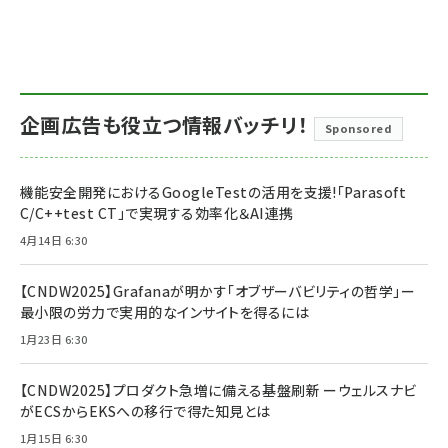
企画広告も役立つ情報バッチリ！
Sponsored
機能安全開発におけるGoogleTestの活用を支援!「Parasoft
C/C++test CT」で実現する効率化＆AI連携
4月14日 6:30
【CNDW2025】Grafanaが明かす「オブザーバビリティの哲学」ー
最小限の労力で実用的なインサイトを得るには
1月23日 6:30
【CNDW2025】プロダクト急増に備える基盤刷新 ーウェルスナビ
がECSからEKSへの移行で得た知見とは
1月15日 6:30