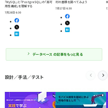
「MySQL」と「PostgreSQL」の「高可
村の面積を調べてみよう
用性構成」を理解する
7月17日 6:30
7
7月28日 6:30
データベース の記事をもっと見る
設計／手法／テスト