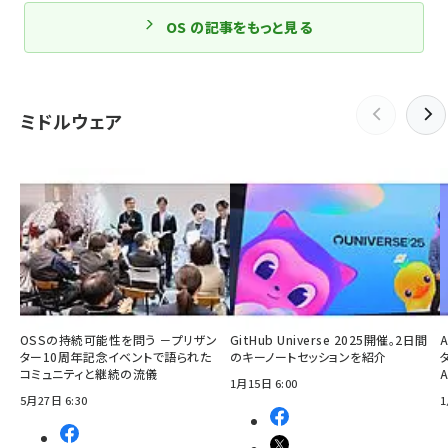
OS の記事をもっと見る
ミドルウェア
OSSの持続可能性を問う －プリザン
GitHub Universe 2025開催。2日間
ター10周年記念イベントで語られた
のキーノートセッションを紹介
コミュニティと継続の流儀
1月15日 6:00
5月27日 6:30
1