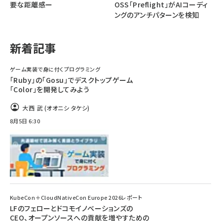
要な距離感ー
OSS「Preflight」がAIコーディ
ングのアンチパターンを検知
ai crunch (1340)
新着記事
ゲーム実装で身に付くプログラミング
「Ruby」の「Gosu」でデスクトップゲーム
「Color」を開発してみよう
大西 武 (オオニシ タケシ)
8月5日 6:30
KubeCon＋CloudNativeCon Europe 2026レポート
LFのフェローとドコモイノベーションズの
CEO、オープンソースへの貢献を増やすための