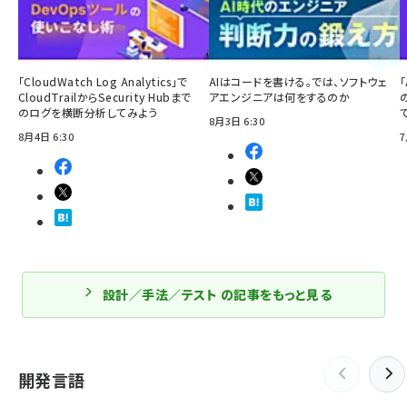
「CloudWatch Log Analytics」で
AIはコードを書ける。では、ソフトウェ
「
CloudTrailからSecurity Hubまで
アエンジニアは何をするのか
のログを横断分析してみよう
8月3日 6:30
8月4日 6:30
7
設計／手法／テスト の記事をもっと見る
開発言語