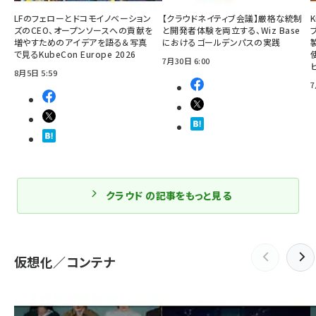
LFのフェローとドコモイノベーション
【クラウドネイティブ会議】厳格な統制
ズのCEO、オープンソースへの貢献を
と開発者体験を両立する、Wiz Base
増やすためのアイデアを語る＆写真
におけるゴールデンパスの実践
で見るKubeCon Europe 2026
7月30日 6:00
8月5日 5:59
7
クラウド の記事をもっと見る
仮想化／コンテナ