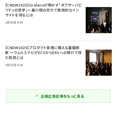
【CNDW2025】Grafanaが明かす「オブザーバビ
リティの哲学」ー最小限の労力で実用的なイン
サイトを得るには
1月23日 6:30
【CNDW2025】プロダクト急増に備える基盤刷
新 ーウェルスナビがECSからEKSへの移行で得
た知見とは
1月15日 6:30
企画広告記事をもっと見る