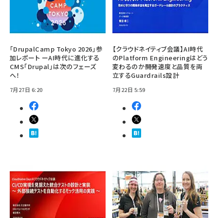
「DrupalCamp Tokyo 2026」参
【クラウドネイティブ会議】AI時代
加レポート ーAI時代に進化する
のPlatform Engineeringはどう
CMS「Drupal」は次のフェーズ
変わるのか――開発速度と品質を両
へ！
立するGuardrails設計
7月27日 6:20
7月22日 5:59