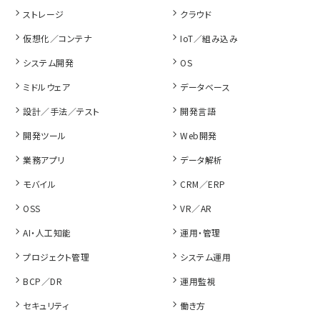
ストレージ
クラウド
仮想化／コンテナ
IoT／組み込み
システム開発
OS
ミドルウェア
データベース
設計／手法／テスト
開発言語
開発ツール
Web開発
業務アプリ
データ解析
モバイル
CRM／ERP
OSS
VR／AR
AI・人工知能
運用・管理
プロジェクト管理
システム運用
BCP／DR
運用監視
セキュリティ
働き方