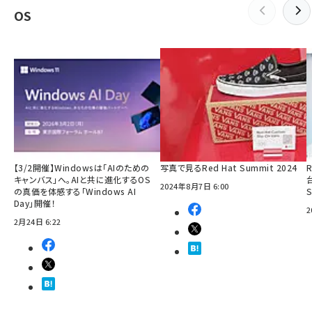
OS
【3/2開催】Windowsは「AIのための
写真で見るRed Hat Summit 2024
R
キャンバス」へ。AIと共に進化するOS
2024年8月7日 6:00
の真価を体感する「Windows AI
Day」開催！
2
2月24日 6:22