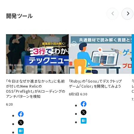
開発ツール
「今日はなぜか進まなかった」に名前
「Ruby」の「Gosu」でデスクトップ
「
が付いた――New Relicの
ゲーム「Color」を開発してみよう
OSS「Preflight」がAIコーディングの
8月5日 6:30
アンチパターンを検知
7
6:20