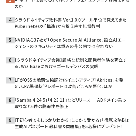
のか
クラウドネイティブ教科書 Ver.1.0.0――ツール単位で覚えてきた
Kubernetesを「構造」から捉え直す無償教材
NVIDIAら37社が「Open Secure AI Alliance」設立――AIエー
ジェントのセキュリティは重みの非公開では守れない
【クラウドネイティブ会議】厳格な統制と開発者体験を両立す
る、Wiz Baseにおけるゴールデンパスの実践
LFがOSSの脆弱性協調対応イニシアティブ「Akrites」を発
足、CRA準備状況レポートは改善どころか悪化、ほか
「Samba 4.24.5」「4.23.11」などリリース ─ ADドメイン乗っ
取りなど6件の脆弱性を修正
IT初心者でもしっかりわかる！しっかり受かる！『徹底攻略Biz
生成AIパスポート 教科書＆問題集』を5名様にプレゼント！