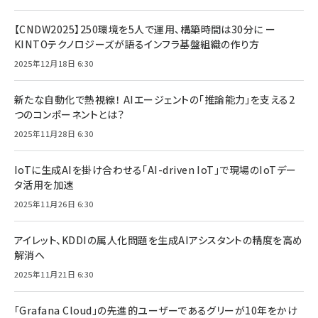
【CNDW2025】250環境を5人で運用、構築時間は30分に ー
KINTOテクノロジーズが語るインフラ基盤組織の作り方
2025年12月18日 6:30
新たな自動化で熱視線！ AIエージェントの「推論能力」を支える2
つのコンポーネントとは？
2025年11月28日 6:30
IoTに生成AIを掛け合わせる「AI-driven IoT」で現場のIoTデー
タ活用を加速
2025年11月26日 6:30
アイレット、KDDIの属人化問題を生成AIアシスタントの精度を高め
解消へ
2025年11月21日 6:30
「Grafana Cloud」の先進的ユーザーであるグリーが10年をかけ