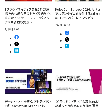
【クラウドネイティブ会議】外部連
KubeCon Europe 2026、セキュ
携を含む統合テストをどう自動化
アなランタイムを提供するEdera
するか ～ステートフルモックとシ
のコアメンバーにインタビュー
ナリオ駆動の実践～
7月7日 6:00
7月8日 6:01
データ・人・AIを繋ぐ、アトラシアン
【クラウドネイティブ会議】SREは
の「Teamwork Graph」とは ー
組織をどう変えるのか――横軸運用