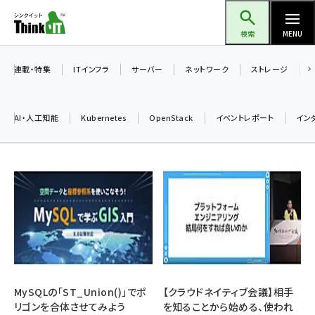
メ
Think IT（シンクイット）
イ
検索
MENU
ン
コ
連載・特集
ITインフラ
サーバー
ネットワーク
ストレージ
ン
テ
AI・人工知能
Kubernetes
OpenStack
イベントレポート
イン
ン
ツ
ai (2480)
に
加藤銘のチーム貢献～仲間と築いた勝利の絆～ (2304)
移
動
iot女子会 (2263)
北海道をのんびり旅する晴山佳須夫のヒント集！ (2017)
drupal (1940)
genai (1473)
MySQLの「ST_Union()」でポ
【クラウドネイティブ会議】相手
リゴンを合体させてみよう
を知ることから始める、使われ
ai crunch (1347)