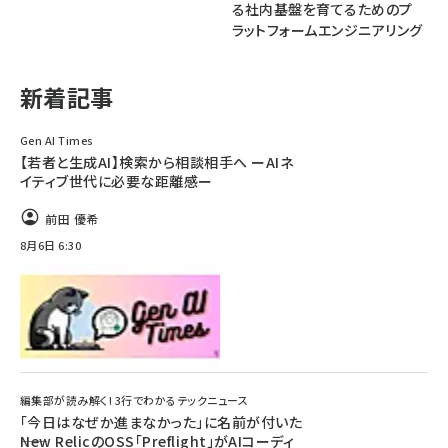
る社内基盤を育てるためのプ
ラットフォームエンジニアリング
abc123 (1346)
新着記事
Gen AI Times
【若者と生成AI】検索から相談相手へ ーAIネ
イティブ世代に必要な距離感ー
前田 優希
8月6日 6:30
編集部が読み解く! 3行でわかるテックニュース
「今日はなぜか進まなかった」に名前が付いた
――New RelicのOSS「Preflight」がAIコーディ