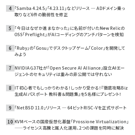
「Samba 4.24.5」「4.23.11」などリリース ─ ADドメイン乗っ
取りなど6件の脆弱性を修正
「今日はなぜか進まなかった」に名前が付いた――New Relicの
OSS「Preflight」がAIコーディングのアンチパターンを検知
「Ruby」の「Gosu」でデスクトップゲーム「Color」を開発して
みよう
NVIDIAら37社が「Open Secure AI Alliance」設立――AIエー
ジェントのセキュリティは重みの非公開では守れない
IT初心者でもしっかりわかる！しっかり受かる！『徹底攻略Biz
生成AIパスポート 教科書＆問題集』を5名様にプレゼント！
「NetBSD 11.0」リリース ─ 64ビットRISC-Vを正式サポート
KVMベースの国産仮想化基盤「Prossione Virtualization」
——ライセンス高騰と属人化運用、2つの課題を同時に解決