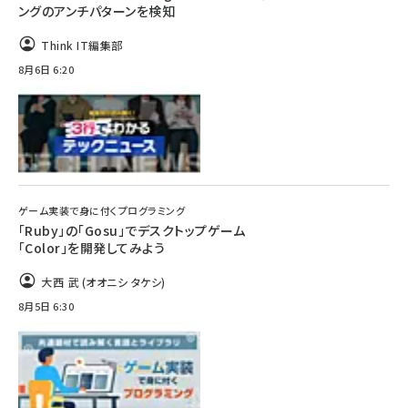
ングのアンチパターンを検知
Think IT編集部
8月6日 6:20
ゲーム実装で身に付くプログラミング
「Ruby」の「Gosu」でデスクトップゲーム
「Color」を開発してみよう
大西 武 (オオニシ タケシ)
8月5日 6:30