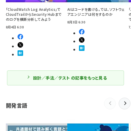
「CloudWatch Log Analytics」で
AIはコードを書ける。では、ソフトウェ
「
CloudTrailからSecurity Hubまで
アエンジニアは何をするのか
のログを横断分析してみよう
8月3日 6:30
8月4日 6:30
7
設計／手法／テスト の記事をもっと見る
開発言語