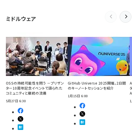
ミドルウェア
OSSの持続可能性を問う －プリザン
GitHub Universe 2025開催。2日間
ター10周年記念イベントで語られた
のキーノートセッションを紹介
コミュニティと継続の流儀
1月15日 6:00
5月27日 6:30
1