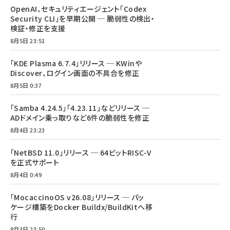
OpenAI、セキュリティエージェント「Codex
Security CLI」を早期公開 ─ 脆弱性の検出・
検証・修正を支援
8月5日 23:51
「KDE Plasma 6.7.4」リリース ─ KWinや
Discover、ログイン画面の不具合を修正
8月5日 0:37
「Samba 4.24.5」「4.23.11」などリリース ─
ADドメイン乗っ取りなど6件の脆弱性を修正
8月4日 23:23
「NetBSD 11.0」リリース ─ 64ビットRISC-V
を正式サポート
8月4日 0:49
「MocaccinoOS v26.08」リリース ─ パッ
ケージ構築をDocker Buildx/BuildKitへ移
行
8月3日 23:50