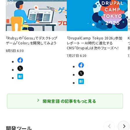
「Ruby」の「Gosu」でデスクトップ
「DrupalCamp Tokyo 2026」参加
ゲーム「Color」を開発してみよう
レポート ーAI時代に進化する
CMS「Drupal」は次のフェーズへ！
8月5日 6:30
7月27日 6:20
7
開発言語 の記事をもっと見る
開発ツール