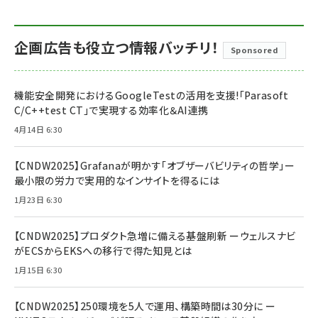
企画広告も役立つ情報バッチリ！
Sponsored
機能安全開発におけるGoogleTestの活用を支援!「Parasoft
C/C++test CT」で実現する効率化＆AI連携
4月14日 6:30
【CNDW2025】Grafanaが明かす「オブザーバビリティの哲学」ー
最小限の労力で実用的なインサイトを得るには
1月23日 6:30
【CNDW2025】プロダクト急増に備える基盤刷新 ーウェルスナビ
がECSからEKSへの移行で得た知見とは
1月15日 6:30
【CNDW2025】250環境を5人で運用、構築時間は30分に ー