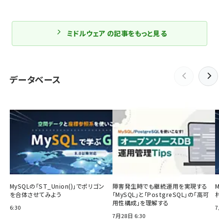
ミドルウェア の記事をもっと見る
データベース
MySQLの「ST_Union()」でポリゴン
障害発生時でも継続運用を実現する
を合体させてみよう
「MySQL」と「PostgreSQL」の「高可
用性構成」を理解する
6:30
7
7月28日 6:30