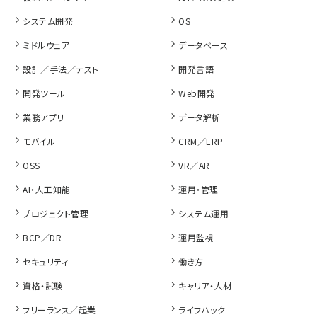
システム開発
OS
ミドルウェア
データベース
設計／手法／テスト
開発言語
開発ツール
Web開発
業務アプリ
データ解析
モバイル
CRM／ERP
OSS
VR／AR
AI・人工知能
運用・管理
プロジェクト管理
システム運用
BCP／DR
運用監視
セキュリティ
働き方
資格・試験
キャリア・人材
フリーランス／起業
ライフハック