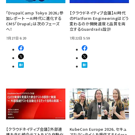
「DrupalCamp Tokyo 2026」参
【クラウドネイティブ会議】AI時代
加レポート ーAI時代に進化する
のPlatform Engineeringはどう
CMS「Drupal」は次のフェーズ
変わるのか――開発速度と品質を両
へ！
立するGuardrails設計
7月27日 6:20
7月22日 5:59
【クラウドネイティブ会議】外部連
KubeCon Europe 2026、セキュ
携を含む統合テストをどう自動化
アなランタイムを提供するEdera