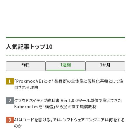
人気記事トップ10
昨日
1週間
1か月
「Proxmox VE」とは? 製品群の全体像と仮想化基盤として注
目される理由
クラウドネイティブ教科書 Ver.1.0.0――ツール単位で覚えてきた
Kubernetesを「構造」から捉え直す無償教材
AIはコードを書ける。では、ソフトウェアエンジニアは何をする
のか