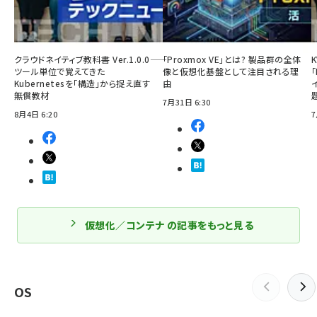
クラウドネイティブ教科書 Ver.1.0.0――
「Proxmox VE」とは? 製品群の全体
ツール単位で覚えてきた
像と仮想化基盤として注目される理
「
Kubernetesを「構造」から捉え直す
由
無償教材
7月31日 6:30
8月4日 6:20
7
仮想化／コンテナ の記事をもっと見る
OS