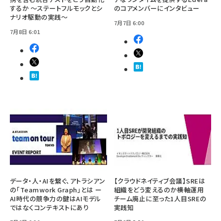
するか ～ステートフルモックとシ
のコアメンバーにインタビュー
ナリオ駆動の実践～
7月7日 6:00
7月8日 6:01
データ・人・AIを繋ぐ、アトラシアン
【クラウドネイティブ会議】SREは
の「Teamwork Graph」とは ー
組織をどう変えるのか――横軸運用
AI時代の競争力の鍵はAIモデル
チーム廃止に至った1人目SREの
ではなくコンテキストにあり
実践知