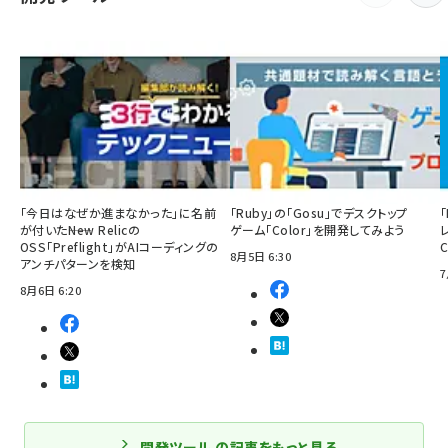
「今日はなぜか進まなかった」に名前
「Ruby」の「Gosu」でデスクトップ
「
が付いた――New Relicの
ゲーム「Color」を開発してみよう
OSS「Preflight」がAIコーディングの
8月5日 6:30
アンチパターンを検知
7
8月6日 6:20
開発ツール の記事をもっと見る