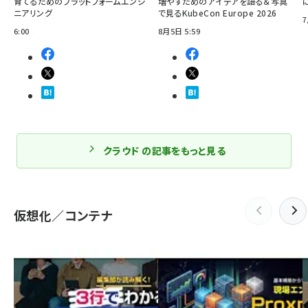
育てるためのプラットフォームエンジ
増やすためのアイデアを語る＆写真
ニアリング
で見るKubeCon Europe 2026
7
6:00
8月5日 5:59
クラウド の記事をもっと見る
仮想化／コンテナ