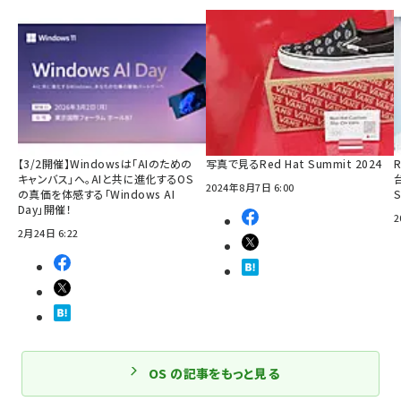
【3/2開催】Windowsは「AIのための
写真で見るRed Hat Summit 2024
R
キャンバス」へ。AIと共に進化するOS
2024年8月7日 6:00
の真価を体感する「Windows AI
Day」開催！
2
2月24日 6:22
OS の記事をもっと見る