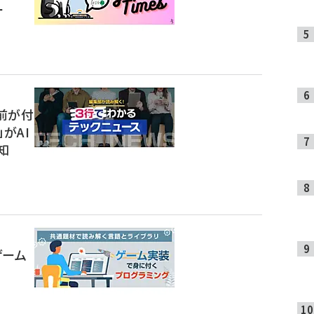
ー
前が付
t」がAI
知
ゲーム