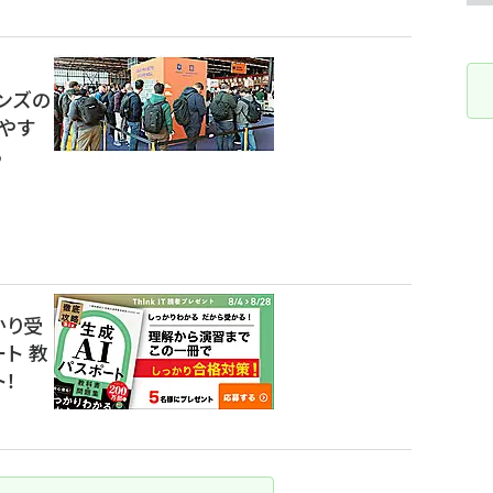
ンズの
やす
る
かり受
ート 教
！