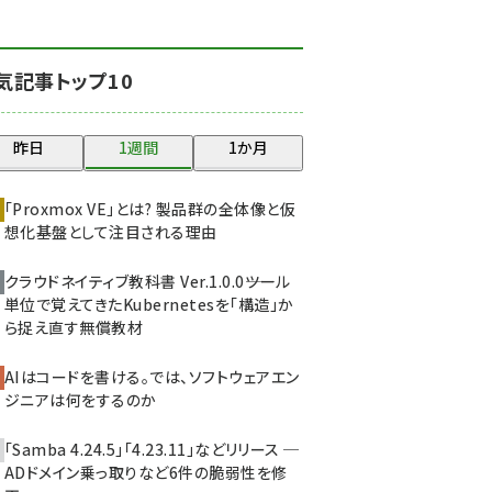
北海道をのんびり旅する
晴山佳須夫のヒント集！
(2037)
気記事トップ10
drupal (1956)
昨日
1週間
1か月
genai (1484)
abc123 (1360)
「Proxmox VE」とは? 製品群の全体像と仮
想化基盤として注目される理由
ai crunch (1355)
クラウドネイティブ教科書 Ver.1.0.0――ツール
単位で覚えてきたKubernetesを「構造」か
ら捉え直す無償教材
AIはコードを書ける。では、ソフトウェアエン
ジニアは何をするのか
「Samba 4.24.5」「4.23.11」などリリース ─
ADドメイン乗っ取りなど6件の脆弱性を修