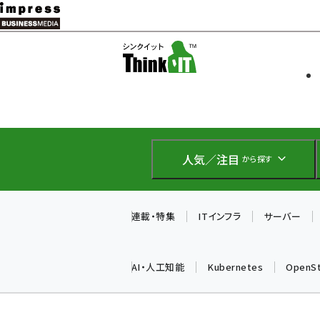
メ
イ
ソフト開発
Think IT
ン
企業IT
コ
製品導入
ン
Web担当者
EC担当者
テ
IoT・AI
ン
DCクラウド
人気／注目
から探す
研究・調査
ツ
エネルギー
に
ドローン
移
連載・特集
ITインフラ
サーバー
教育講座
動
AI・人工知能
Kubernetes
OpenS