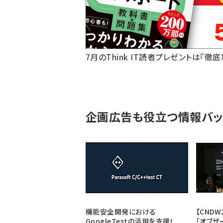
7月のThink IT読者プレゼントは『徹
企画広告も役立つ情報バッ
機能安全開発における
【CNDW
GoogleTestの活用を支援!
「オブザ