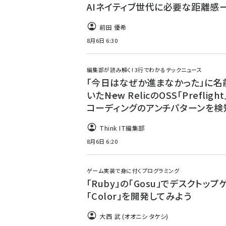
AIネイティブ世代に必要な距離感
前田 優希
8月6日 6:30
編集部が読み解く! 3行でわかるテックニュース
「今日はなぜか進まなかった」に名
いた――New RelicのOSS「Prefligh
コーディングのアンチパターンを検
Think IT編集部
8月6日 6:20
ゲーム実装で身に付くプログラミング
「Ruby」の「Gosu」でデスクトップ
「Color」を開発してみよう
大西 武 (オオニシ タケシ)