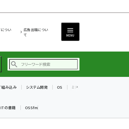
ITについ
広告出稿につい
て
MENU
T／組み込み
システム開発
OS
ミドルウェア
データベース
ai (2497)
加藤銘のチーム貢献～
k ITの書籍
OSSfm
仲間と築いた勝利の絆～
(2315)
iot女子会 (2281)