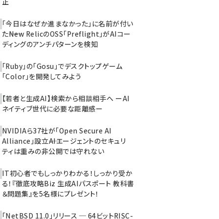
正
「今日はなぜか進まなかった」に名前が付い
た――New RelicのOSS「Preflight」がAIコー
ディングのアンチパターンを検知
「Ruby」の「Gosu」でデスクトップゲーム
「Color」を開発してみよう
【若者と生成AI】検索から相談相手へ ーAI
ネイティブ世代に必要な距離感ー
NVIDIAら37社が「Open Secure AI
Alliance」設立――AIエージェントのセキュリ
ティは重みの非公開では守れない
IT初心者でもしっかりわかる！しっかり受か
る！『徹底攻略Biz 生成AIパスポート 教科書
＆問題集』を5名様にプレゼント！
「NetBSD 11.0」リリース ─ 64ビットRISC-