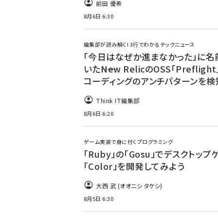
前田 優希
8月6日 6:30
編集部が読み解く! 3行でわかるテックニュース
「今日はなぜか進まなかった」に名
いた――New RelicのOSS「Prefligh
コーディングのアンチパターンを検
Think IT編集部
8月6日 6:20
ゲーム実装で身に付くプログラミング
「Ruby」の「Gosu」でデスクトップ
「Color」を開発してみよう
大西 武 (オオニシ タケシ)
8月5日 6:30