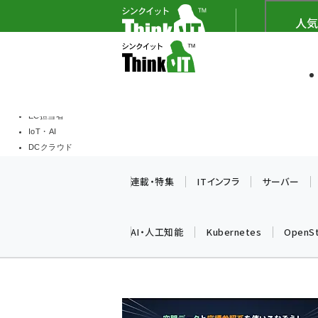
メ
Think IT（シンクイッ
人気
イ
ソフト開発
Think I
ン
企業IT
コ
製品導入
ン
Web担当者
EC担当者
テ
IoT・AI
ン
DCクラウド
研究・調査
ツ
連載・特集
ITインフラ
サーバー
エネルギー
に
ドローン
移
教育講座
AI・人工知能
Kubernetes
OpenS
動