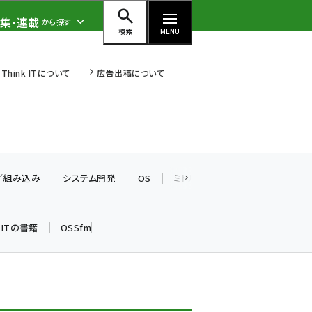
集・連載
から探す
検索
MENU
Think ITについて
広告出稿について
ai (2497)
加藤銘のチーム貢献～仲間と築い
た勝利の絆～ (2315)
T／組み込み
システム開発
OS
ミドルウェア
データベース
iot女子会 (2281)
k ITの書籍
OSSfm
北海道をのんびり旅する晴山佳須
夫のヒント集！ (2037)
drupal (1956)
genai (1484)