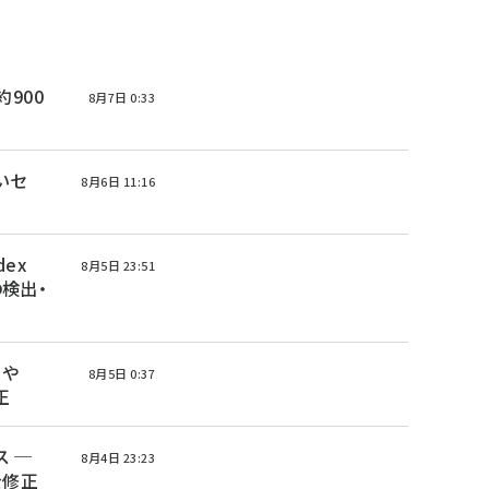
 約900
8月7日 0:33
高いセ
8月6日 11:16
ex
8月5日 23:51
の検出・
nや
8月5日 0:37
正
ース ─
8月4日 23:23
を修正