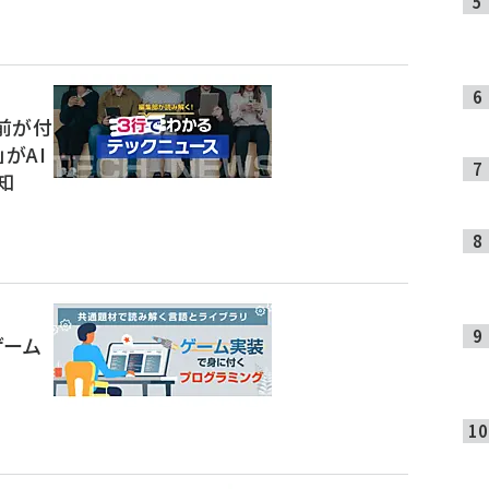
前が付
t」がAI
知
ゲーム