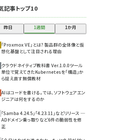
abc123 (1360)
気記事トップ10
ai crunch (1355)
昨日
1週間
1か月
「Proxmox VE」とは? 製品群の全体像と仮
想化基盤として注目される理由
クラウドネイティブ教科書 Ver.1.0.0――ツール
単位で覚えてきたKubernetesを「構造」か
ら捉え直す無償教材
AIはコードを書ける。では、ソフトウェアエン
ジニアは何をするのか
「Samba 4.24.5」「4.23.11」などリリース ─
ADドメイン乗っ取りなど6件の脆弱性を修
正