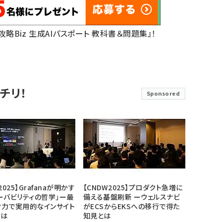
底攻略Biz 生成AIパスポート 教科書＆問題集』！
チリ！
Sponsored
2025】Grafanaが明かす
【CNDW2025】プロダクト急増に
ーバビリティの哲学」ー最
備える基盤刷新 ーウェルスナビ
労力で実用的なインサイト
がECSからEKSへの移行で得た
には
知見とは