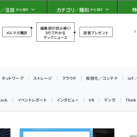
ト）
／注目
カテゴリ／種別
特
から探す
から探す
T（シンクイット）
編集部が読み解く!
メルマガ購読
3行でわかる
読者プレゼント
テックニュース
ネットワーク
ストレージ
クラウド
仮想化／コンテナ
Io
tack
イベントレポート
インタビュー
VR
マンガ
Thin