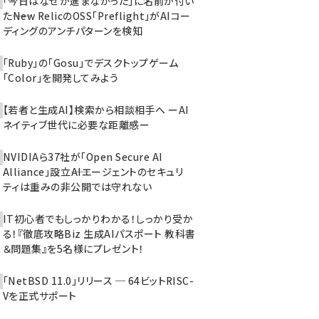
「今日はなぜか進まなかった」に名前が付い
た――New RelicのOSS「Preflight」がAIコー
ディングのアンチパターンを検知
「Ruby」の「Gosu」でデスクトップゲーム
「Color」を開発してみよう
【若者と生成AI】検索から相談相手へ ーAI
ネイティブ世代に必要な距離感ー
NVIDIAら37社が「Open Secure AI
Alliance」設立――AIエージェントのセキュリ
ティは重みの非公開では守れない
IT初心者でもしっかりわかる！しっかり受か
る！『徹底攻略Biz 生成AIパスポート 教科書
＆問題集』を5名様にプレゼント！
「NetBSD 11.0」リリース ─ 64ビットRISC-
Vを正式サポート